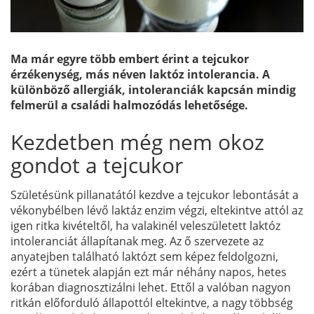
Ma már egyre több embert érint a tejcukor
érzékenység, más néven laktóz intolerancia. A
különböző allergiák, intoleranciák kapcsán mindig
felmerül a családi halmozódás lehetősége.
Kezdetben még nem okoz
gondot a tejcukor
Születésünk pillanatától kezdve a tejcukor lebontását a
vékonybélben lévő laktáz enzim végzi, eltekintve attól az
igen ritka kivételtől, ha valakinél veleszületett laktóz
intoleranciát állapítanak meg. Az ő szervezete az
anyatejben található laktózt sem képez feldolgozni,
ezért a tünetek alapján ezt már néhány napos, hetes
korában diagnosztizálni lehet. Ettől a valóban nagyon
ritkán előforduló állapottól eltekintve, a nagy többség