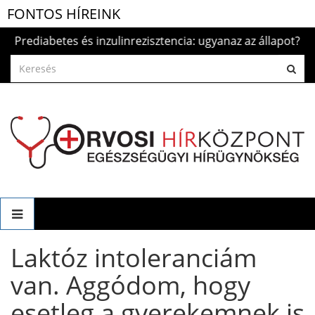
FONTOS HÍREINK
rediabetes és inzulinrezisztencia: ugyanaz az állapot?
202
Laktóz intoleranciám
van. Aggódom, hogy
esetleg a gyerekemnek is