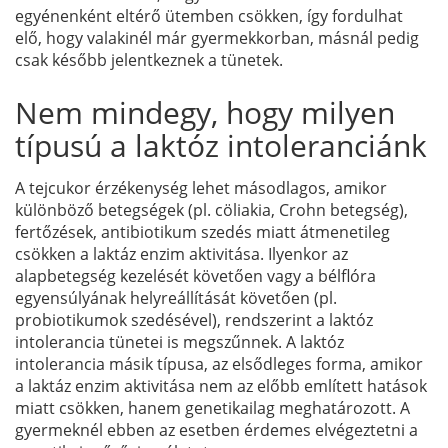
egyénenként eltérő ütemben csökken, így fordulhat
elő, hogy valakinél már gyermekkorban, másnál pedig
csak később jelentkeznek a tünetek.
Nem mindegy, hogy milyen
típusú a laktóz intoleranciánk
A tejcukor érzékenység lehet másodlagos, amikor
különböző betegségek (pl. cöliakia, Crohn betegség),
fertőzések, antibiotikum szedés miatt átmenetileg
csökken a laktáz enzim aktivitása. Ilyenkor az
alapbetegség kezelését követően vagy a bélflóra
egyensúlyának helyreállítását követően (pl.
probiotikumok szedésével), rendszerint a laktóz
intolerancia tünetei is megszűnnek. A laktóz
intolerancia másik típusa, az elsődleges forma, amikor
a laktáz enzim aktivitása nem az előbb említett hatások
miatt csökken, hanem genetikailag meghatározott. A
gyermeknél ebben az esetben érdemes elvégeztetni a