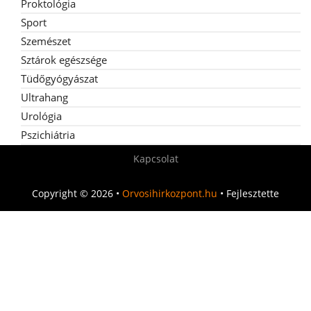
Proktológia
Sport
Szemészet
Sztárok egészsége
Tüdőgyógyászat
Ultrahang
Urológia
Pszichiátria
Kapcsolat
Copyright © 2026 •
Orvosihirkozpont.hu
• Fejlesztette