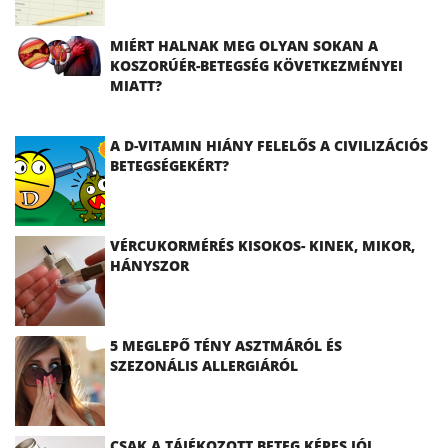
MIÉRT HALNAK MEG OLYAN SOKAN A
KOSZORÚÉR-BETEGSÉG KÖVETKEZMÉNYEI
MIATT?
A D-VITAMIN HIÁNY FELELŐS A CIVILIZÁCIÓS
BETEGSÉGEKÉRT?
VÉRCUKORMÉRÉS KISOKOS- KINEK, MIKOR,
HÁNYSZOR
5 MEGLEPŐ TÉNY ASZTMÁRÓL ÉS
SZEZONÁLIS ALLERGIÁRÓL
CSAK A TÁJÉKOZOTT BETEG KÉPES JÓL