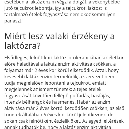
esetében a laktáz enzim végzi a dolgát, a vékonybélbe
jutó tejcukrot lebontja, így a tejcukrot, laktózt is
tartalmazó ételek fogyasztása nem okoz semmilyen
panaszt.
Miért lesz valaki érzékeny a
laktózra?
Elsődleges, felnőttkori laktóz intoleranciában az életkor
előre haladtával a laktáz enzim aktivitása csökken, a
folyamat már 2 éves kor körül elkezdődik. Azzal, hogy
kevesebb laktáz enzim termelődik, a szervezet nem
tudja megfelelően lebontani a tejcukrot, emiatt
megjelennek az ismert tünetek: a tejes ételek
fogyasztását követően fellépő puffadás, hasfájás,
intenzív bélhangok és hasmenés. Habár az enzim
aktivitása már 2 éves kortól kezdődően csökken, az első
tünetek általában 6 éves kor körül jelentkeznek, de
sokan csak felnőttként észlelik őket. Az egyedi eltérések
annak tudhatók be, hogy a laktáz enzim aktivitása