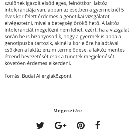
szülőnek igazolt elsődleges, felnőttkori laktóz
intoleranciája van, abban az esetben a gyermeknél 5
éves kor felett érdemes a genetikai vizsgálatot
elvégeztetni, mivel a betegség örökölhető. A laktóz
intoleranciát megelőzni nem lehet, ezért, ha a vizsgálat
során be is bizonyosodik, hogy a gyermek is abba a
genotípusba tartozik, akinél a kor előre haladtával
csökken a laktáz enzim termelődése, a laktóz mentes
étrend bevezetését csak a tünetek megjelenését
követően érdemes elkezdeni.
Forrás:
Budai Allergiaközpont
Megosztás: