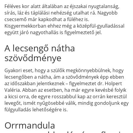
Féléves kor alatt általában az éjszakai nyugtalanság,
sírás, láz és táplálási nehézség utalhat rá. Nagyobb
csecsemő már kapkodhat a füléhez is.
Kisgyermekkorban ehhez még a középfül-gyulladással
együtt járó nagyothallás is figyelmeztető jel.
A lecsengő nátha
szövődménye
Gyakori eset, hogy a szülők megkönnyebbülnek, hogy
lecsengőben a nátha, ám a szövődmények épp ebben
az időszakban jelentkeznek – figyelmeztet dr. Holpert
Valéria. Abban az esetben, ha már egyre kevésbé folyik
a kicsi orra, de egyre rosszabbul kap az orrán keresztül
levegőt, ismét nyűgösebbé válik, mindig gondoljunk egy
fülgyulladás lehetőségére is.
Orrmandula