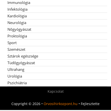
Immunológia
Infektológia
Kardiológia
Neurológia
Nőgyógyászat
Proktológia
Sport
Szemészet
Sztárok egészsége
Tüdőgyógyászat
Ultrahang
Urológia
Pszichiátria
Kapcsolat
Copyright © 2026 •
Orvosihirkozpont.hu
• Fejlesztette