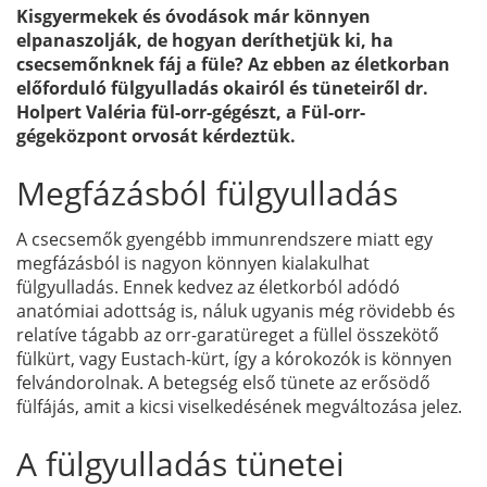
Kisgyermekek és óvodások már könnyen
elpanaszolják, de hogyan deríthetjük ki, ha
csecsemőnknek fáj a füle? Az ebben az életkorban
előforduló fülgyulladás okairól és tüneteiről dr.
Holpert Valéria fül-orr-gégészt, a Fül-orr-
gégeközpont orvosát kérdeztük.
Megfázásból fülgyulladás
A csecsemők gyengébb immunrendszere miatt egy
megfázásból is nagyon könnyen kialakulhat
fülgyulladás. Ennek kedvez az életkorból adódó
anatómiai adottság is, náluk ugyanis még rövidebb és
relatíve tágabb az orr-garatüreget a füllel összekötő
fülkürt, vagy Eustach-kürt, így a kórokozók is könnyen
felvándorolnak. A betegség első tünete az erősödő
fülfájás, amit a kicsi viselkedésének megváltozása jelez.
A fülgyulladás tünetei