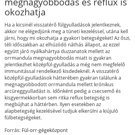
megnagyobbodás és reflux is
okozhatja
Ha a kicsinél visszatérő fülgyulladások jelentkeznek,
akkor ne elégedjünk meg a tüneti kezeléssel, utána kell
járni, hogy mi okozhatja a gyakori betegségeket! Az őszi,
téli időszakban az elhúzódó náthás állapot, az ezzel
együtt járó nyálkahártya duzzanatok mellett az
orrmandula megnagyobbodás miatt is gyakran
jelentkezhet középfül-gyulladás a még nem megfelelő
immunitással rendelkező kisdedeknél. A visszatérő
középfül-gyulladások hátterében gyakran találunk a
megnagyobbodott orrmandula mellett krónikus
arcüreggyulladást is. Időnként pedig a csecsemő és
kisgyermekkorban sem ritka reflux betegség is
megbújhat a háttérben. Ilyen esetekben az
alapbetegség kezelésével tudjuk elkerülni a kiújuló
fülbetegségeket.
Forrás:
Fül-orr-gégeközpont