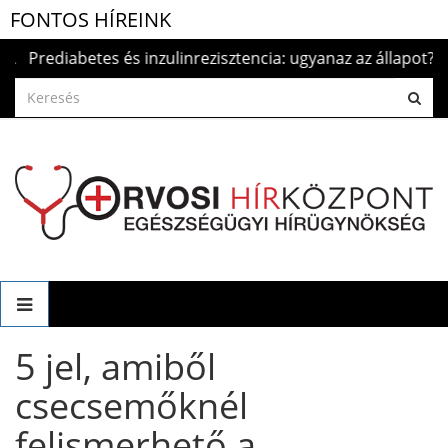
FONTOS HÍREINK
rediabetes és inzulinrezisztencia: ugyanaz az állapot?
202
5 jel, amiből
csecsemőknél
felismerhető a