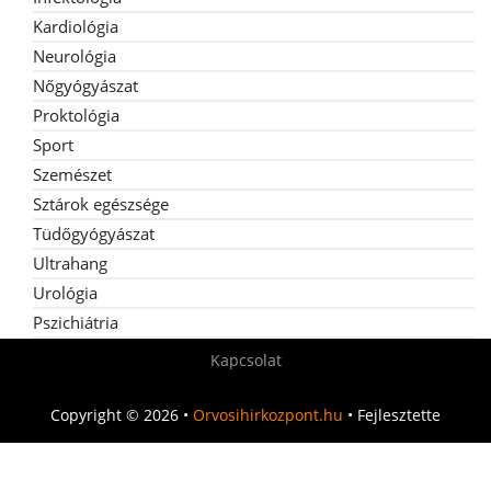
Kardiológia
Neurológia
Nőgyógyászat
Proktológia
Sport
Szemészet
Sztárok egészsége
Tüdőgyógyászat
Ultrahang
Urológia
Pszichiátria
Kapcsolat
Copyright © 2026 •
Orvosihirkozpont.hu
• Fejlesztette