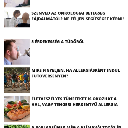
SZENVED AZ ONKOLÓGIAI BETEGSÉG
FÁJDALMÁTÓL? NE FÉLJEN SEGÍTSÉGET KÉRNI!
5 ÉRDEKESSÉG A TÜDŐRŐL
MIRE FIGYELJEN, HA ALLERGIÁSKÉNT INDUL
FUTÓVERSENYEN?
ÉLETVESZÉLYES TÜNETEKET IS OKOZHAT A
HAL, VAGY TENGERI HERKENTYŰ ALLERGIA
A PARLAGFŰNEK MÉG A KLÍMAVÁLTOZÁS ÉS