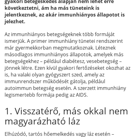
gyakori betegeskedés alapján nem lehet erre
következtetni, ám ha más tüneteink is
jelentkeznek, az akár immunhiányos állapotot is
jelezhet.
Az immunhiányos betegségeknek több formáját
ismerjük. A primer immunhiány tünetei rendszerint
már gyermekkorban megmutatkoznak. Léteznek
másodlagos immunhiányos állapotok, amelyek más
betegségekhez – például diabétesz, vesebetegség –
jönnek létre. Ezen kívül gyakori fertőzéseket okozhat az
is, ha valaki olyan gyógyszert szed, amely az
immunrendszer működését gátolja, például
autoimmun betegség esetén. A szerzett immunhiány
legismertebb formája pedig az AIDS.
1. Visszatérő, más okkal nem
magyarázható láz
Elhúzódó, tartós hőemelkedés vagy láz esetén –