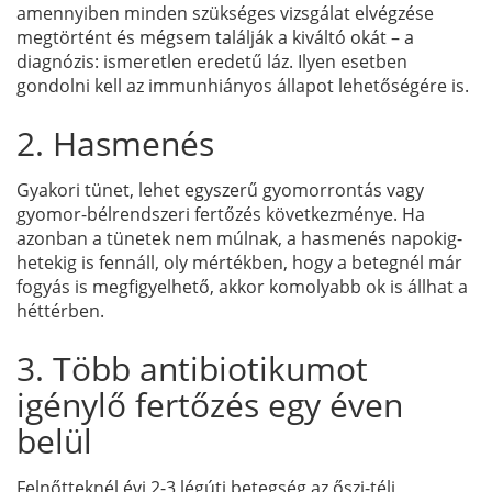
amennyiben minden szükséges vizsgálat elvégzése
megtörtént és mégsem találják a kiváltó okát – a
diagnózis: ismeretlen eredetű láz. Ilyen esetben
gondolni kell az immunhiányos állapot lehetőségére is.
2. Hasmenés
Gyakori tünet, lehet egyszerű gyomorrontás vagy
gyomor-bélrendszeri fertőzés következménye. Ha
azonban a tünetek nem múlnak, a hasmenés napokig-
hetekig is fennáll, oly mértékben, hogy a betegnél már
fogyás is megfigyelhető, akkor komolyabb ok is állhat a
héttérben.
3. Több antibiotikumot
igénylő fertőzés egy éven
belül
Felnőtteknél évi 2-3 légúti betegség az őszi-téli