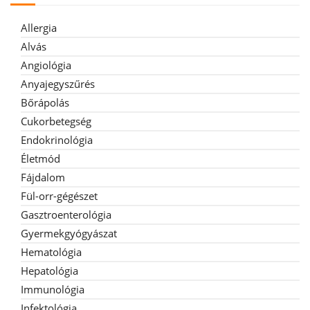
Allergia
Alvás
Angiológia
Anyajegyszűrés
Bőrápolás
Cukorbetegség
Endokrinológia
Életmód
Fájdalom
Fül-orr-gégészet
Gasztroenterológia
Gyermekgyógyászat
Hematológia
Hepatológia
Immunológia
Infektológia