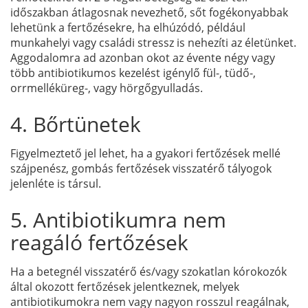
időszakban átlagosnak nevezhető, sőt fogékonyabbak
lehetünk a fertőzésekre, ha elhúzódó, például
munkahelyi vagy családi stressz is nehezíti az életünket.
Aggodalomra ad azonban okot az évente négy vagy
több antibiotikumos kezelést igénylő fül-, tüdő-,
orrmelléküreg-, vagy hörgőgyulladás.
4. Bőrtünetek
Figyelmeztető jel lehet, ha a gyakori fertőzések mellé
szájpenész, gombás fertőzések visszatérő tályogok
jelenléte is társul.
5. Antibiotikumra nem
reagáló fertőzések
Ha a betegnél visszatérő és/vagy szokatlan kórokozók
által okozott fertőzések jelentkeznek, melyek
antibiotikumokra nem vagy nagyon rosszul reagálnak,