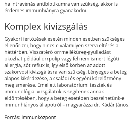
ha intravénás antibiotikumra van szükség, akkor is
érdemes immunhiányra gyanakodni.
Komplex kivizsgálás
Gyakori fertőzések esetén minden esetben szükséges
ellenőrizni, hogy nincs-e valamilyen szervi eltérés a
háttérben. Visszatérő orrmelléküreg-gyulladást
okozhat például orrpolip vagy fel nem ismert légúti
allergia, sőt reflux is, így első körben az adott
szakorvosi kivizsgálásra van szükség. Lényeges a beteg
alapos kikérdezése, a családi és egyéni kórelőzmény
megismerése. Emellett laboratóriumi tesztek és
immunológiai vizsgálatok is segítenek annak
eldöntésében, hogy a beteg esetében beszélhetünk-e
immunhiányos állapotról – magyarázza dr. Kádár János.
Forrás:
Immunközpont