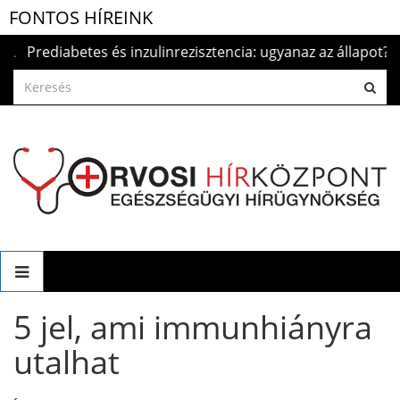
FONTOS HÍREINK
rediabetes és inzulinrezisztencia: ugyanaz az állapot?
202
5 jel, ami immunhiányra
utalhat