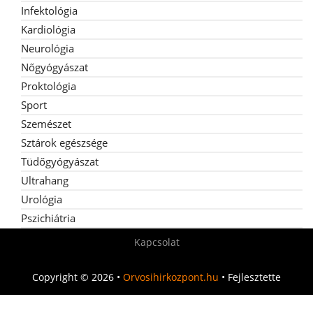
Infektológia
Kardiológia
Neurológia
Nőgyógyászat
Proktológia
Sport
Szemészet
Sztárok egészsége
Tüdőgyógyászat
Ultrahang
Urológia
Pszichiátria
Kapcsolat
Copyright © 2026 •
Orvosihirkozpont.hu
• Fejlesztette