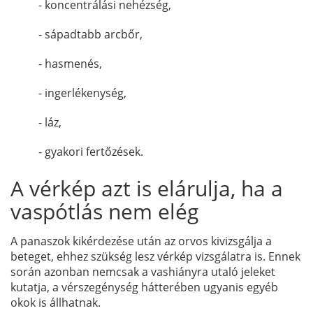
- koncentrálási nehézség,
- sápadtabb arcbőr,
- hasmenés,
- ingerlékenység,
- láz,
- gyakori fertőzések.
A vérkép azt is elárulja, ha a
vaspótlás nem elég
A panaszok kikérdezése után az orvos kivizsgálja a
beteget, ehhez szükség lesz vérkép vizsgálatra is. Ennek
során azonban nemcsak a vashiányra utaló jeleket
kutatja, a vérszegénység hátterében ugyanis egyéb
okok is állhatnak.