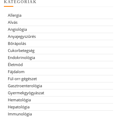
KATEGÓRIÁK
Allergia
Alvás
Angiológia
Anyajegyszűrés
Bőrápolás
Cukorbetegség
Endokrinológia
Életmód
Fájdalom
Fül-orr-gégészet
Gasztroenterológia
Gyermekgyógyászat
Hematológia
Hepatológia
Immunológia