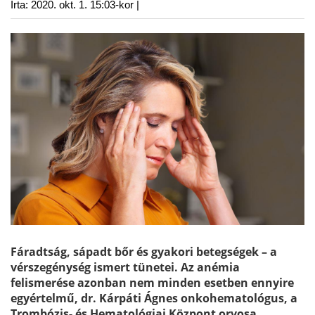
Írta:
2020. okt. 1. 15:03-kor |
Fáradtság, sápadt bőr és gyakori betegségek – a
vérszegénység ismert tünetei. Az anémia
felismerése azonban nem minden esetben ennyire
egyértelmű, dr. Kárpáti Ágnes onkohematológus, a
Trombózis- és Hematológiai Központ orvosa