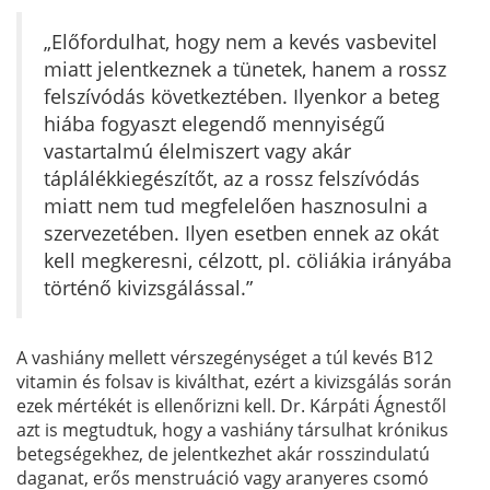
„Előfordulhat, hogy nem a kevés vasbevitel
miatt jelentkeznek a tünetek, hanem a rossz
felszívódás következtében. Ilyenkor a beteg
hiába fogyaszt elegendő mennyiségű
vastartalmú élelmiszert vagy akár
táplálékkiegészítőt, az a rossz felszívódás
miatt nem tud megfelelően hasznosulni a
szervezetében. Ilyen esetben ennek az okát
kell megkeresni, célzott, pl. cöliákia irányába
történő kivizsgálással.”
A vashiány mellett vérszegénységet a túl kevés B12
vitamin és folsav is kiválthat, ezért a kivizsgálás során
ezek mértékét is ellenőrizni kell. Dr. Kárpáti Ágnestől
azt is megtudtuk, hogy a vashiány társulhat krónikus
betegségekhez, de jelentkezhet akár rosszindulatú
daganat, erős menstruáció vagy aranyeres csomó