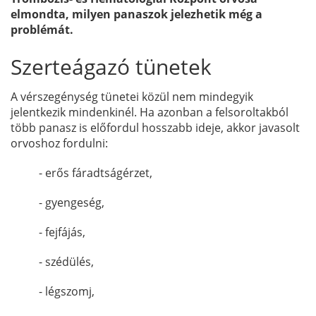
elmondta, milyen panaszok jelezhetik még a
problémát.
Szerteágazó tünetek
A vérszegénység tünetei közül nem mindegyik
jelentkezik mindenkinél. Ha azonban a felsoroltakból
több panasz is előfordul hosszabb ideje, akkor javasolt
orvoshoz fordulni:
- erős fáradtságérzet,
- gyengeség,
- fejfájás,
- szédülés,
- légszomj,