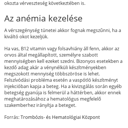
okozta vérveszteség következtében is.
Az anémia kezelése
A vérszegénység tünetei akkor fognak megszűnni, ha a
kiváltó okot kezeljük.
Ha vas, B12 vitamin vagy folsavhiány áll fenn, akkor az
orvos által megállapított, személyre szabott
mennyiségben kell ezeket szedni. Bizonyos esetekben a
kezdő adag akár a vénynélküli készítményekben
megszokott mennyiség többszöröse is lehet.
Felszívódási probléma esetén a vaspótló készítményt
injekcióban kapja a beteg. Ha a kivizsgálás során egyéb
betegség gyanúja is felmerül a háttérben, akkor ennek
meghatározásához a hematológus megfelelő
szakemberhez irányítja a beteget.
Forrás:
Trombózis- és Hematológiai Központ