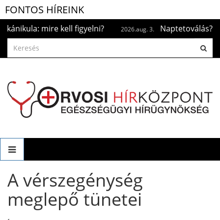
FONTOS HÍREINK
ula: mire kell figyelni?
Naptetoválás? Ha már
2026.aug. 3.
A vérszegénység
meglepő tünetei