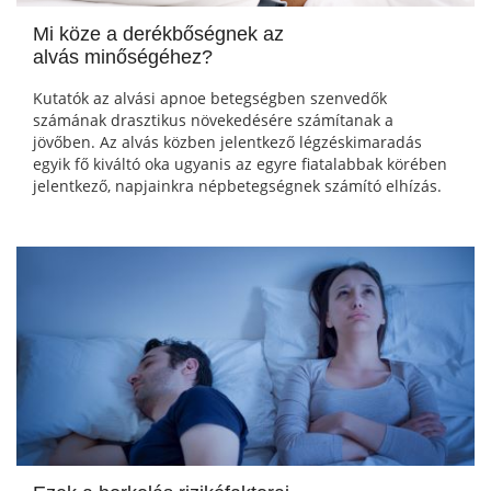
Mi köze a derékbőségnek az
alvás minőségéhez?
Kutatók az alvási apnoe betegségben szenvedők
számának drasztikus növekedésére számítanak a
jövőben. Az alvás közben jelentkező légzéskimaradás
egyik fő kiváltó oka ugyanis az egyre fiatalabbak körében
jelentkező, napjainkra népbetegségnek számító elhízás.