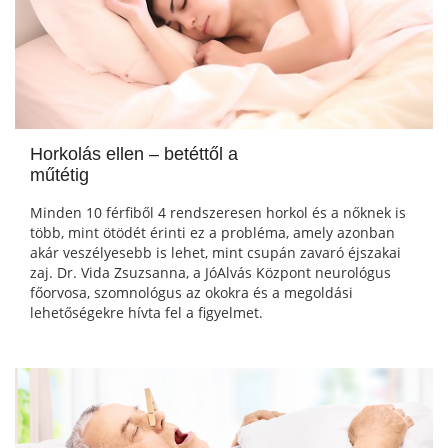
Horkolás ellen – betéttől a
műtétig
Minden 10 férfiből 4 rendszeresen horkol és a nőknek is
több, mint ötödét érinti ez a probléma, amely azonban
akár veszélyesebb is lehet, mint csupán zavaró éjszakai
zaj. Dr. Vida Zsuzsanna, a JóAlvás Központ neurológus
főorvosa, szomnológus az okokra és a megoldási
lehetőségekre hívta fel a figyelmet.