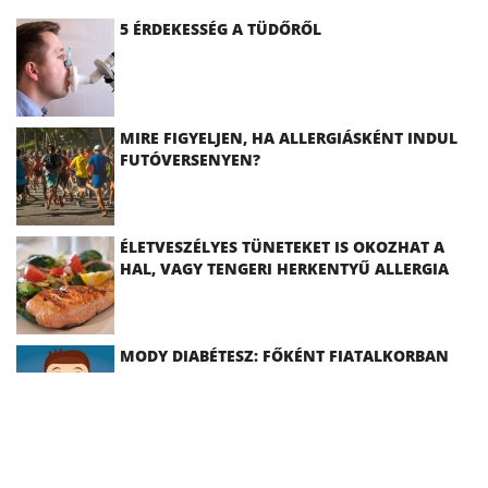
5 ÉRDEKESSÉG A TÜDŐRŐL
MIRE FIGYELJEN, HA ALLERGIÁSKÉNT INDUL
FUTÓVERSENYEN?
ÉLETVESZÉLYES TÜNETEKET IS OKOZHAT A
HAL, VAGY TENGERI HERKENTYŰ ALLERGIA
MODY DIABÉTESZ: FŐKÉNT FIATALKORBAN
JELENTKEZIK!
A PARLAGFŰNEK MÉG A KLÍMAVÁLTOZÁS ÉS
A NÖVEKVŐ LÉGSZENNYEZETTSÉG IS KEDVEZ