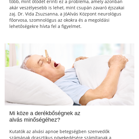
több, mint ötödét érinti ez a probléma, amely azonban
akár veszélyesebb is lehet, mint csupán zavaró éjszakai
zaj. Dr. Vida Zsuzsanna, a JóAlvás Központ neurológus
főorvosa, szomnológus az okokra és a megoldási
lehetőségekre hívta fel a figyelmet.
Mi köze a derékbőségnek az
alvás minőségéhez?
Kutatók az alvási apnoe betegségben szenvedők
számának drasztikus növekedésére számítanak a