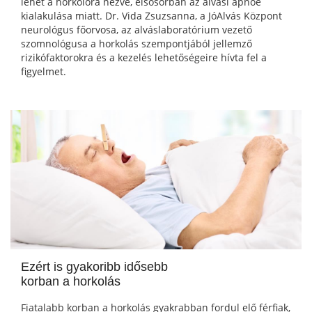
lehet a horkolóra nézve, elsősorban az alvási apnoé
kialakulása miatt. Dr. Vida Zsuzsanna, a JóAlvás Központ
neurológus főorvosa, az alváslaboratórium vezető
szomnológusa a horkolás szempontjából jellemző
rizikófaktorokra és a kezelés lehetőségeire hívta fel a
figyelmet.
Ezért is gyakoribb idősebb
korban a horkolás
Fiatalabb korban a horkolás gyakrabban fordul elő férfiak,