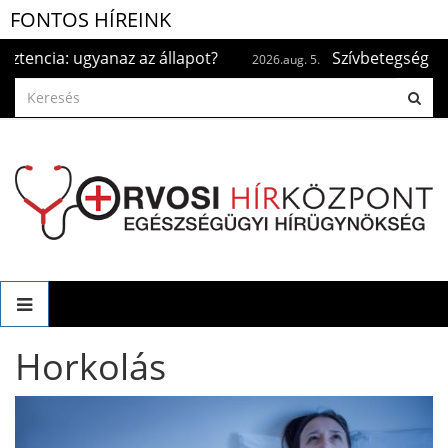
FONTOS HÍREINK
t?
Szívbetegség és kánikula: mire kell figyelni?
2026.aug. 5.
Horkolás