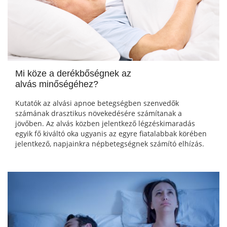
Mi köze a derékbőségnek az
alvás minőségéhez?
Kutatók az alvási apnoe betegségben szenvedők
számának drasztikus növekedésére számítanak a
jövőben. Az alvás közben jelentkező légzéskimaradás
egyik fő kiváltó oka ugyanis az egyre fiatalabbak körében
jelentkező, napjainkra népbetegségnek számító elhízás.