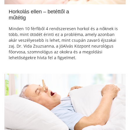
Horkolás ellen – betéttől a
műtétig
Minden 10 férfiből 4 rendszeresen horkol és a nőknek is
több, mint ötödét érinti ez a probléma, amely azonban
akár veszélyesebb is lehet, mint csupán zavaró éjszakai
zaj. Dr. Vida Zsuzsanna, a JóAlvás Központ neurológus
főorvosa, szomnológus az okokra és a megoldási
lehetőségekre hívta fel a figyelmet.