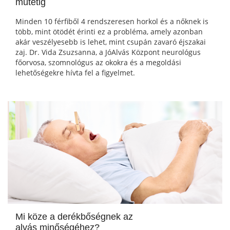
műtétig
Minden 10 férfiből 4 rendszeresen horkol és a nőknek is
több, mint ötödét érinti ez a probléma, amely azonban
akár veszélyesebb is lehet, mint csupán zavaró éjszakai
zaj. Dr. Vida Zsuzsanna, a JóAlvás Központ neurológus
főorvosa, szomnológus az okokra és a megoldási
lehetőségekre hívta fel a figyelmet.
Mi köze a derékbőségnek az
alvás minőségéhez?