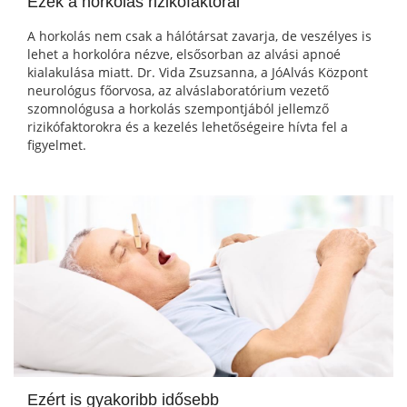
Ezek a horkolás rizikófaktorai
A horkolás nem csak a hálótársat zavarja, de veszélyes is
lehet a horkolóra nézve, elsősorban az alvási apnoé
kialakulása miatt. Dr. Vida Zsuzsanna, a JóAlvás Központ
neurológus főorvosa, az alváslaboratórium vezető
szomnológusa a horkolás szempontjából jellemző
rizikófaktorokra és a kezelés lehetőségeire hívta fel a
figyelmet.
Ezért is gyakoribb idősebb