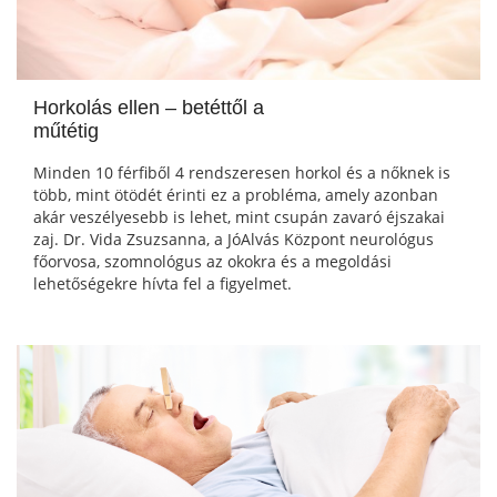
Horkolás ellen – betéttől a
műtétig
Minden 10 férfiből 4 rendszeresen horkol és a nőknek is
több, mint ötödét érinti ez a probléma, amely azonban
akár veszélyesebb is lehet, mint csupán zavaró éjszakai
zaj. Dr. Vida Zsuzsanna, a JóAlvás Központ neurológus
főorvosa, szomnológus az okokra és a megoldási
lehetőségekre hívta fel a figyelmet.