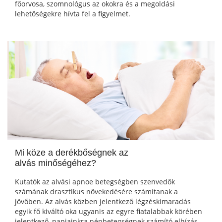
főorvosa, szomnológus az okokra és a megoldási
lehetőségekre hívta fel a figyelmet.
Mi köze a derékbőségnek az
alvás minőségéhez?
Kutatók az alvási apnoe betegségben szenvedők
számának drasztikus növekedésére számítanak a
jövőben. Az alvás közben jelentkező légzéskimaradás
egyik fő kiváltó oka ugyanis az egyre fiatalabbak körében
jelentkező, napjainkra népbetegségnek számító elhízás.