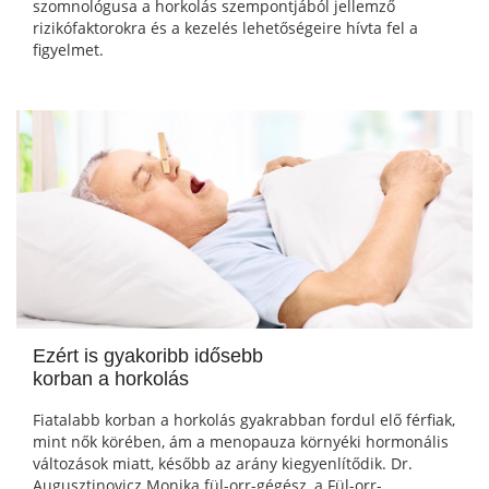
szomnológusa a horkolás szempontjából jellemző
rizikófaktorokra és a kezelés lehetőségeire hívta fel a
figyelmet.
Ezért is gyakoribb idősebb
korban a horkolás
Fiatalabb korban a horkolás gyakrabban fordul elő férfiak,
mint nők körében, ám a menopauza környéki hormonális
változások miatt, később az arány kiegyenlítődik. Dr.
Augusztinovicz Monika fül-orr-gégész, a Fül-orr-