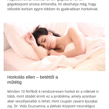
gégeközpont orvosa elmondta, mi okozhatja még, hogy
idősebb korban egyre többen és gyakrabban horkolnak.
Horkolás ellen – betéttől a
műtétig
Minden 10 férfiből 4 rendszeresen horkol és a nőknek is
több, mint ötödét érinti ez a probléma, amely azonban
akár veszélyesebb is lehet, mint csupán zavaró éjszakai
zaj. Dr. Vida Zsuzsanna, a JóAlvás Központ neurológus