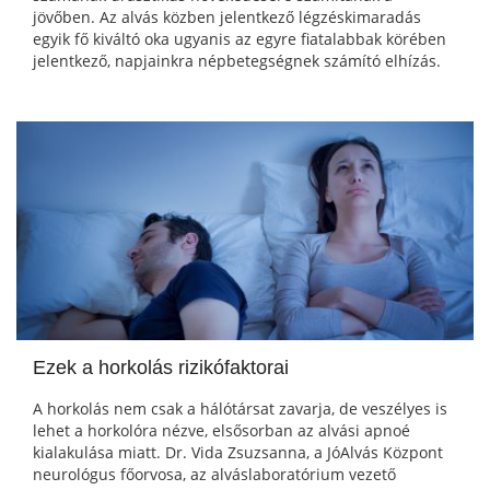
jövőben. Az alvás közben jelentkező légzéskimaradás
egyik fő kiváltó oka ugyanis az egyre fiatalabbak körében
jelentkező, napjainkra népbetegségnek számító elhízás.
Ezek a horkolás rizikófaktorai
A horkolás nem csak a hálótársat zavarja, de veszélyes is
lehet a horkolóra nézve, elsősorban az alvási apnoé
kialakulása miatt. Dr. Vida Zsuzsanna, a JóAlvás Központ
neurológus főorvosa, az alváslaboratórium vezető