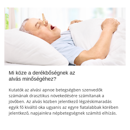
Mi köze a derékbőségnek az
alvás minőségéhez?
Kutatók az alvási apnoe betegségben szenvedők
számának drasztikus növekedésére számítanak a
jövőben. Az alvás közben jelentkező légzéskimaradás
egyik fő kiváltó oka ugyanis az egyre fiatalabbak körében
jelentkező, napjainkra népbetegségnek számító elhízás.