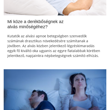
Mi köze a derékbőségnek az
alvás minőségéhez?
Kutatók az alvási apnoe betegségben szenvedők
számának drasztikus növekedésére számítanak a
jövőben. Az alvás közben jelentkező légzéskimaradás
egyik fő kiváltó oka ugyanis az egyre fiatalabbak körében
jelentkező, napjainkra népbetegségnek számító elhízás.