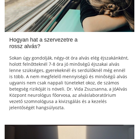
Hogyan hat a szervezetre a
rossz alvás?
Sokan úgy gondolják, négy-öt óra alvás elég éjszakánként,
holott felnőtteknél 7-8 óra jó minőségű éjszakai alvás
lenne szükséges, gyerekeknél és serdülőknél még ennél
is több. A nem megfelelő mennyiségű és minőségű alvás
ugyanis nem csak nappali tüneteket okoz, de számos
betegség rizikóját is növeli. Dr. Vida Zsuzsanna, a JóAlvás
Központ neurológus főorvosa, az alváslaboratórium
vezető szomnológusa a kivizsgálás és a kezelés
jelentőségét hangsúlyozta.