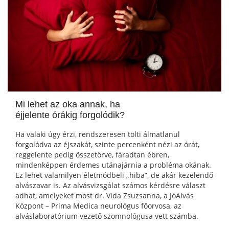
Mi lehet az oka annak, ha
éjjelente órákig forgolódik?
Ha valaki úgy érzi, rendszeresen tölti álmatlanul
forgolódva az éjszakát, szinte percenként nézi az órát,
reggelente pedig összetörve, fáradtan ébren,
mindenképpen érdemes utánajárnia a probléma okának.
Ez lehet valamilyen életmódbeli „hiba”, de akár kezelendő
alvászavar is. Az alvásvizsgálat számos kérdésre választ
adhat, amelyeket most dr. Vida Zsuzsanna, a JóAlvás
Központ – Prima Medica neurológus főorvosa, az
alváslaboratórium vezető szomnológusa vett számba.