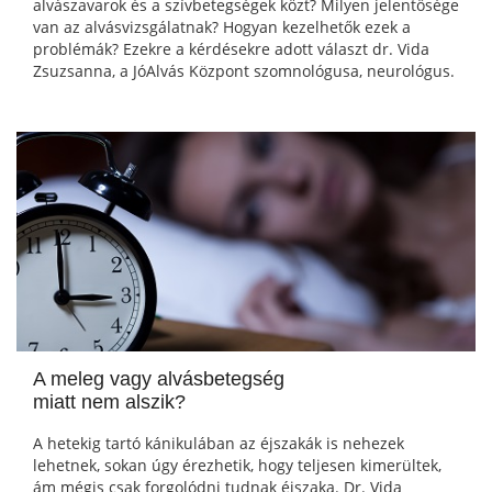
alvászavarok és a szívbetegségek közt? Milyen jelentősége
van az alvásvizsgálatnak? Hogyan kezelhetők ezek a
problémák? Ezekre a kérdésekre adott választ dr. Vida
Zsuzsanna, a JóAlvás Központ szomnológusa, neurológus.
A meleg vagy alvásbetegség
miatt nem alszik?
A hetekig tartó kánikulában az éjszakák is nehezek
lehetnek, sokan úgy érezhetik, hogy teljesen kimerültek,
ám mégis csak forgolódni tudnak éjszaka. Dr. Vida