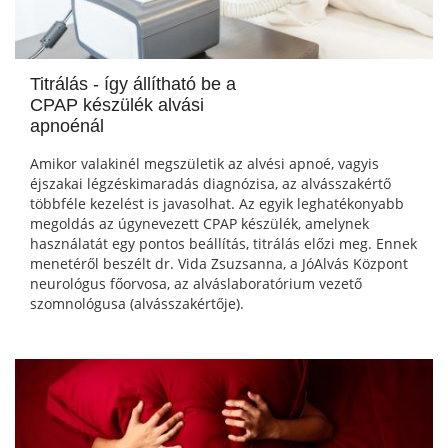
Titrálás - így állítható be a
CPAP készülék alvási
apnoénál
Amikor valakinél megszületik az alvési apnoé, vagyis
éjszakai légzéskimaradás diagnózisa, az alvásszakértő
többféle kezelést is javasolhat. Az egyik leghatékonyabb
megoldás az úgynevezett CPAP készülék, amelynek
használatát egy pontos beállítás, titrálás előzi meg. Ennek
menetéről beszélt dr. Vida Zsuzsanna, a JóAlvás Központ
neurológus főorvosa, az alváslaboratórium vezető
szomnológusa (alvásszakértője).