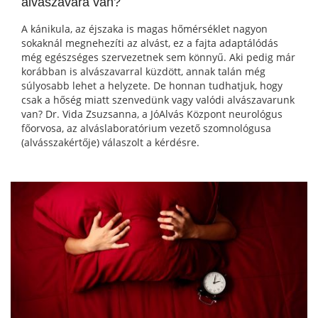
alvászavara van?
A kánikula, az éjszaka is magas hőmérséklet nagyon
sokaknál megnehezíti az alvást, ez a fajta adaptálódás
még egészséges szervezetnek sem könnyű. Aki pedig már
korábban is alvászavarral küzdött, annak talán még
súlyosabb lehet a helyzete. De honnan tudhatjuk, hogy
csak a hőség miatt szenvedünk vagy valódi alvászavarunk
van? Dr. Vida Zsuzsanna, a JóAlvás Központ neurológus
főorvosa, az alváslaboratórium vezető szomnológusa
(alvásszakértője) válaszolt a kérdésre.