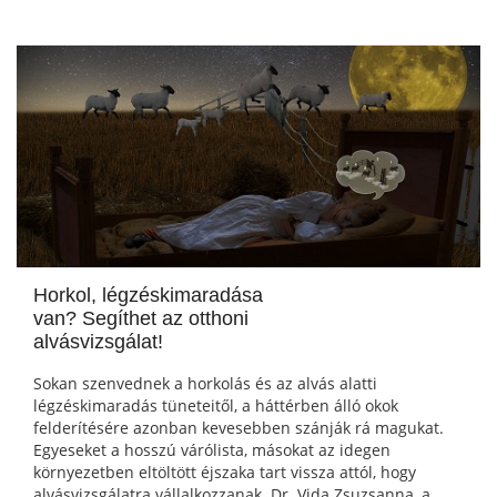
Horkol, légzéskimaradása
van? Segíthet az otthoni
alvásvizsgálat!
Sokan szenvednek a horkolás és az alvás alatti
légzéskimaradás tüneteitől, a háttérben álló okok
felderítésére azonban kevesebben szánják rá magukat.
Egyeseket a hosszú várólista, másokat az idegen
környezetben eltöltött éjszaka tart vissza attól, hogy
alvásvizsgálatra vállalkozzanak. Dr. Vida Zsuzsanna, a