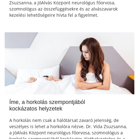
Zsuzsanna, a JóAlvás Központ neurológus főorvosa,
szomnológus az összefüggésekre és az alvászavarok
kezelési lehetőségeire hívta fel a figyelmet.
Íme, a horkolás szempontjából
kockázatos helyzetek
A horkolás nem csak a hálótársat zavaró jelenség, de
veszélyes is lehet a horkolóra nézve. Dr. Vida Zsuzsanna,
a JóAlvás Központ neurológus főorvosa, szomnológus a
horkolás szempontjából kockázatos élethelyzetekre és a