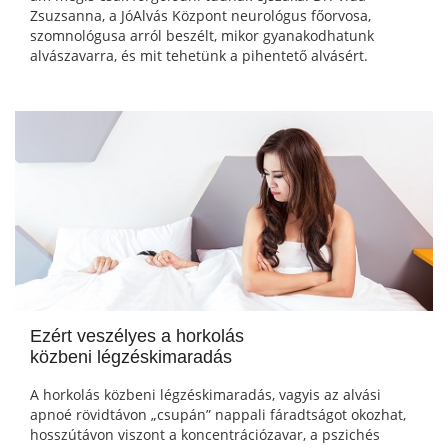
Zsuzsanna, a JóAlvás Központ neurológus főorvosa,
szomnológusa arról beszélt, mikor gyanakodhatunk
alvászavarra, és mit tehetünk a pihentető alvásért.
Ezért veszélyes a horkolás
közbeni légzéskimaradás
A horkolás közbeni légzéskimaradás, vagyis az alvási
apnoé rövidtávon „csupán” nappali fáradtságot okozhat,
hosszútávon viszont a koncentrációzavar, a pszichés