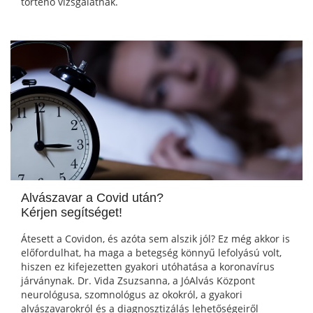
történő vizsgálatnak.
Alvászavar a Covid után?
Kérjen segítséget!
Átesett a Covidon, és azóta sem alszik jól? Ez még akkor is
előfordulhat, ha maga a betegség könnyű lefolyású volt,
hiszen ez kifejezetten gyakori utóhatása a koronavírus
járványnak. Dr. Vida Zsuzsanna, a JóAlvás Központ
neurológusa, szomnológus az okokról, a gyakori
alvászavarokról és a diagnosztizálás lehetőségeiről