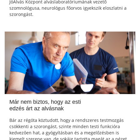
JóAlvás Központ alváslaboratóriumának vezető
szomnológusa, neurológus főorvos igyekszik eloszlatni a
szorongást.
Már nem biztos, hogy az esti
edzés árt az alvásnak
Bár az régóta köztudott, hogy a rendszeres testmozgás
csökkenti a szorongást, szinte minden testi funkcióra
kedvezően hat, a gyógyításban és a megelőzésben is
kiemelt szerepe van, de sokáig tartotta magát az a nézet