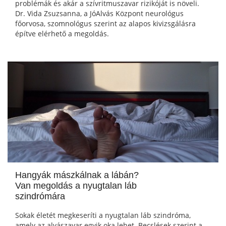
problémák és akár a szívritmuszavar rizikóját is növeli.
Dr. Vida Zsuzsanna, a JóAlvás Központ neurológus
főorvosa, szomnológus szerint az alapos kivizsgálásra
építve elérhető a megoldás.
Hangyák mászkálnak a lábán?
Van megoldás a nyugtalan láb
szindrómára
Sokak életét megkeseríti a nyugtalan láb szindróma,
amely az alvászavar egyik oka lehet. Becslések szerint a