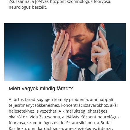
Zsuzsanna, a JóAlvás Központ szomnológus főorvosa,
neurológus beszélt.
Miért vagyok mindig fáradt?
A tartós fáradtság igen komoly probléma, ami nappali
teljesítménycsökkenéshez, koncentrációzavarokhoz, akár
balesetekhez is vezethet. A kimerültség lehetséges
okairól dr. Vida Zsuzsanna, a JóAlvás Központ neurológus
főorvosa, szomnológus és dr. Sztancsik Ilona, a Budai
Kardioközpont kardiológusa, aneszteziológus, intenzív