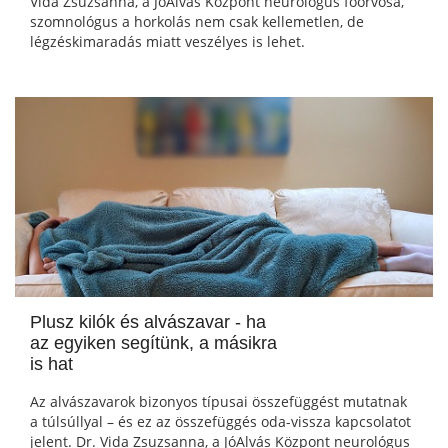
Vida Zsuzsanna, a JóAlvás Központ neurológus főorvosa,
szomnológus a horkolás nem csak kellemetlen, de
légzéskimaradás miatt veszélyes is lehet.
Plusz kilók és alvászavar - ha
az egyiken segítünk, a másikra
is hat
Az alvászavarok bizonyos típusai összefüggést mutatnak
a túlsúllyal – és ez az összefüggés oda-vissza kapcsolatot
jelent. Dr. Vida Zsuzsanna, a JóAlvás Központ neurológus