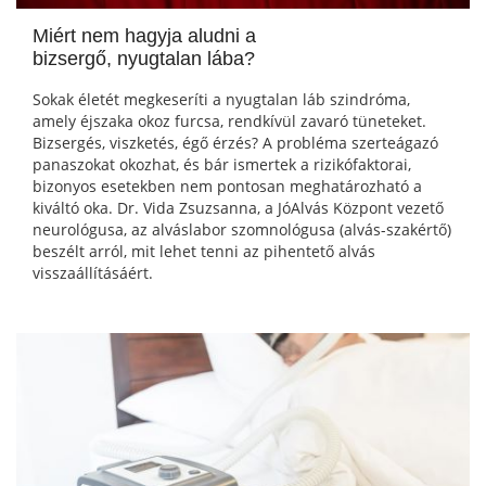
Miért nem hagyja aludni a
bizsergő, nyugtalan lába?
Sokak életét megkeseríti a nyugtalan láb szindróma,
amely éjszaka okoz furcsa, rendkívül zavaró tüneteket.
Bizsergés, viszketés, égő érzés? A probléma szerteágazó
panaszokat okozhat, és bár ismertek a rizikófaktorai,
bizonyos esetekben nem pontosan meghatározható a
kiváltó oka. Dr. Vida Zsuzsanna, a JóAlvás Központ vezető
neurológusa, az alváslabor szomnológusa (alvás-szakértő)
beszélt arról, mit lehet tenni az pihentető alvás
visszaállításáért.