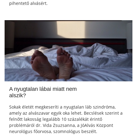
pihentető alvásért.
A nyugtalan lábai miatt nem
alszik?
Sokak életét megkeseríti a nyugtalan láb szindróma,
amely az alvászavar egyik oka lehet. Becslések szerint a
felnőtt lakosság legalább 10 százalékát érintő
problémáról dr. Vida Zsuzsanna, a JóAlvás Központ
neurológus főorvosa, szomnológus beszélt.