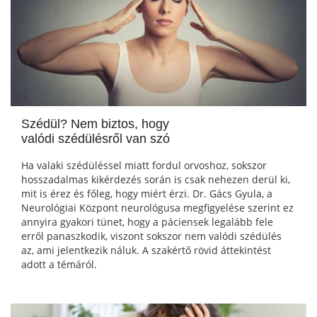
Szédül? Nem biztos, hogy
valódi szédülésről van szó
Ha valaki szédüléssel miatt fordul orvoshoz, sokszor
hosszadalmas kikérdezés során is csak nehezen derül ki,
mit is érez és főleg, hogy miért érzi. Dr. Gács Gyula, a
Neurológiai Központ neurológusa megfigyelése szerint ez
annyira gyakori tünet, hogy a páciensek legalább fele
erről panaszkodik, viszont sokszor nem valódi szédülés
az, ami jelentkezik náluk. A szakértő rövid áttekintést
adott a témáról.