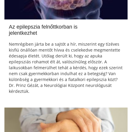
Az epilepszia felnőttkorban is
jelentkezhet
Nemrégiben járta be a sajtót a hír, miszerint egy tízéves
kisfiú önállóan mentőt hívva és cselekedve megmentette
édesapja életét. Utólag derült ki, hogy az apuka
epilepsziás rohamot élt át, valószínűleg először. A
laikusokban felmerülhet tehát a kérdés, hogy ezek szerint
nem csak gyermekkorban indulhat ez a betegség? Van
különbség a gyermekkori és a fiatalkori epilepszia közt?
Dr. Prinz Gézát, a Neurológiai Központ neurológusát
kérdeztük.