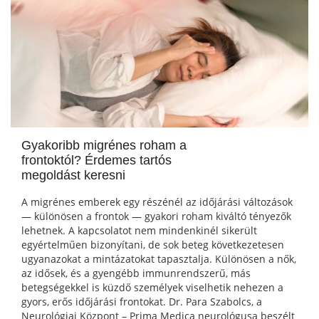
Gyakoribb migrénes roham a
frontoktól? Érdemes tartós
megoldást keresni
A migrénes emberek egy részénél az időjárási változások
— különösen a frontok — gyakori roham kiváltó tényezők
lehetnek. A kapcsolatot nem mindenkinél sikerült
egyértelműen bizonyítani, de sok beteg következetesen
ugyanazokat a mintázatokat tapasztalja. Különösen a nők,
az idősek, és a gyengébb immunrendszerű, más
betegségekkel is küzdő személyek viselhetik nehezen a
gyors, erős időjárási frontokat. Dr. Para Szabolcs, a
Neurológiai Központ – Prima Medica neurológusa beszélt