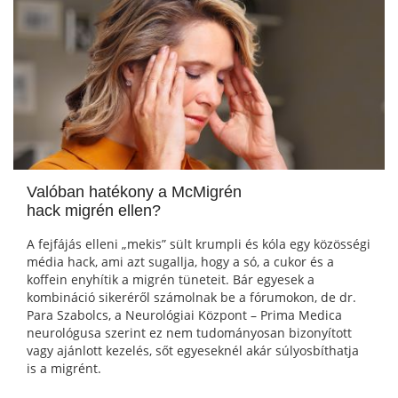
Valóban hatékony a McMigrén
hack migrén ellen?
A fejfájás elleni „mekis” sült krumpli és kóla egy közösségi
média hack, ami azt sugallja, hogy a só, a cukor és a
koffein enyhítik a migrén tüneteit. Bár egyesek a
kombináció sikeréről számolnak be a fórumokon, de dr.
Para Szabolcs, a Neurológiai Központ – Prima Medica
neurológusa szerint ez nem tudományosan bizonyított
vagy ajánlott kezelés, sőt egyeseknél akár súlyosbíthatja
is a migrént.