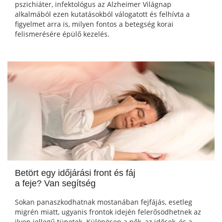
pszichiáter, infektológus az Alzheimer Világnap
alkalmából ezen kutatásokból válogatott és felhívta a
figyelmet arra is, milyen fontos a betegség korai
felismerésére épülő kezelés.
Betört egy időjárási front és fáj
a feje? Van segítség
Sokan panaszkodhatnak mostanában fejfájás, esetleg
migrén miatt, ugyanis frontok idején felerősödhetnek az
ilyen jellegű tünetek. Különösen a nők, az idősek, és a