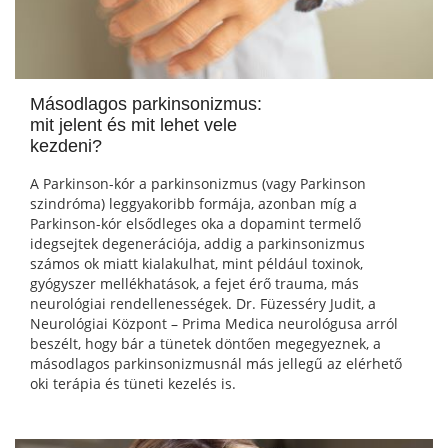
Másodlagos parkinsonizmus:
mit jelent és mit lehet vele
kezdeni?
A Parkinson-kór a parkinsonizmus (vagy Parkinson
szindróma) leggyakoribb formája, azonban míg a
Parkinson-kór elsődleges oka a dopamint termelő
idegsejtek degenerációja, addig a parkinsonizmus
számos ok miatt kialakulhat, mint például toxinok,
gyógyszer mellékhatások, a fejet érő trauma, más
neurológiai rendellenességek. Dr. Füzesséry Judit, a
Neurológiai Központ – Prima Medica neurológusa arról
beszélt, hogy bár a tünetek döntően megegyeznek, a
másodlagos parkinsonizmusnál más jellegű az elérhető
oki terápia és tüneti kezelés is.