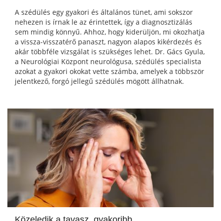
A szédülés egy gyakori és általános tünet, ami sokszor
nehezen is írnak le az érintettek, így a diagnosztizálás
sem mindig könnyű. Ahhoz, hogy kiderüljön, mi okozhatja
a vissza-visszatérő panaszt, nagyon alapos kikérdezés és
akár többféle vizsgálat is szükséges lehet. Dr. Gács Gyula,
a Neurológiai Központ neurológusa, szédülés specialista
azokat a gyakori okokat vette számba, amelyek a többször
jelentkező, forgó jellegű szédülés mögött állhatnak.
Közeledik a tavasz, gyakoribb