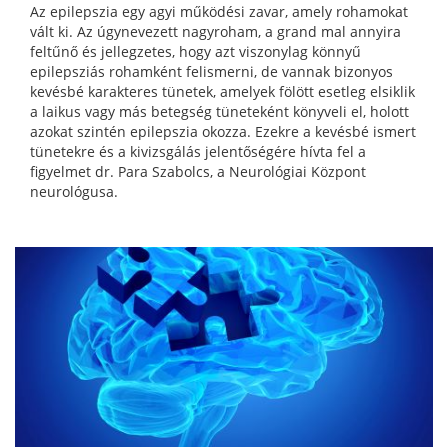
Az epilepszia egy agyi működési zavar, amely rohamokat
vált ki. Az úgynevezett nagyroham, a grand mal annyira
feltűnő és jellegzetes, hogy azt viszonylag könnyű
epilepsziás rohamként felismerni, de vannak bizonyos
kevésbé karakteres tünetek, amelyek fölött esetleg elsiklik
a laikus vagy más betegség tüneteként könyveli el, holott
azokat szintén epilepszia okozza. Ezekre a kevésbé ismert
tünetekre és a kivizsgálás jelentőségére hívta fel a
figyelmet dr. Para Szabolcs, a Neurológiai Központ
neurológusa.