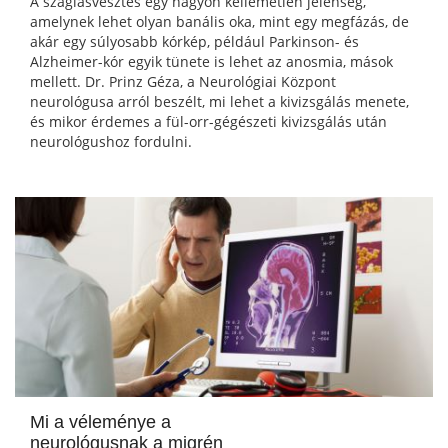
A szaglásvesztés egy nagyon kellemetlen jelenség,
amelynek lehet olyan banális oka, mint egy megfázás, de
akár egy súlyosabb kórkép, például Parkinson- és
Alzheimer-kór egyik tünete is lehet az anosmia, mások
mellett. Dr. Prinz Géza, a Neurológiai Központ
neurológusa arról beszélt, mi lehet a kivizsgálás menete,
és mikor érdemes a fül-orr-gégészeti kivizsgálás után
neurológushoz fordulni.
Mi a véleménye a
neurológusnak a migrén