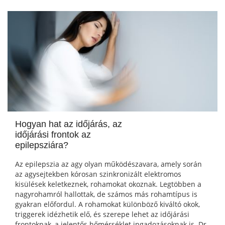
Hogyan hat az időjárás, az
időjárási frontok az
epilepsziára?
Az epilepszia az agy olyan működészavara, amely során
az agysejtekben kórosan szinkronizált elektromos
kisülések keletkeznek, rohamokat okoznak. Legtöbben a
nagyrohamról hallottak, de számos más rohamtípus is
gyakran előfordul. A rohamokat különböző kiváltó okok,
triggerek idézhetik elő, és szerepe lehet az időjárási
frontoknak, a jelentős hőmérséklet ingadozásoknak is. Dr.