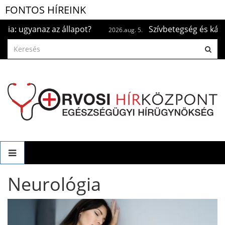
FONTOS HÍREINK
Szívbetegség és kánikula: mire kell figyelni?
2026.aug. 5.
Neurológia