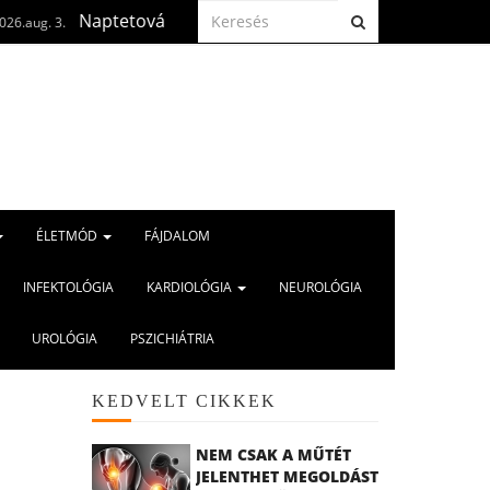
toválás? Ha már megtörtént, fontos az anyajegyszűrés
ÉLETMÓD
FÁJDALOM
INFEKTOLÓGIA
KARDIOLÓGIA
NEUROLÓGIA
UROLÓGIA
PSZICHIÁTRIA
KEDVELT CIKKEK
NEM CSAK A MŰTÉT
JELENTHET MEGOLDÁST