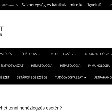
betegség és kánikula: mire kell figyelni?
Napte
2026.aug. 3.
YSZŰRÉS
BŐRÁPOLÁS
CUKORBETEGSÉG
ENDOKRINOLÓGIA
MEKGYÓGYÁSZAT
HEMATOLÓGIA
HEPATOLÓGIA
IMMUNOLÓGIA
MÉSZET
SZTÁROK EGÉSZSÉGE
TÜDŐGYÓGYÁSZAT
ULTRAHANG
lehet tenni nehézlégzés esetén?