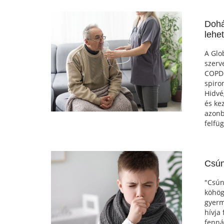
Dohá
lehe
A Glo
szerv
COPD 
spiro
Hidvé
és ke
azonb
felfü
Csún
"Csún
köhög
gyerm
hívja 
fenná