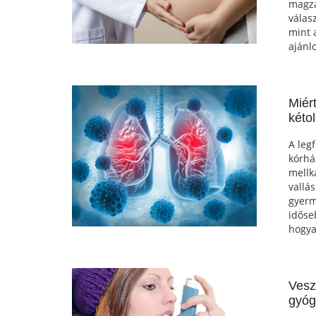
magza
válas
mint 
ajánlo
Miér
kéto
A leg
kórhá
mellk
vallá
gyerm
időse
hogya
Vesz
gyóg