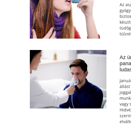
Az as
gyógy
bizto
készí
tüdőg
túlzo
Az ü
pana
luda
Januá
állás
jogga
munka
vagy 
Hidvé
szeri
elvál