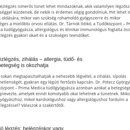
ézlégzés ismerős tünet lehet mindazoknak, akik valamilyen légzősz
séggel küzdenek, de nekik is érdemes végig gondolniuk, mit lehet 
 oldására, mikor van szükség rohamoldó gyógyszerre és mikor
éges a mielőbbi orvosi ellátás. Dr. Tárnok Ildikó, a Tüdőközpont – P
a tüdőgyógyásza, allergológus és klinikai immunológus foglalta ös
légzés gyakori okait és a szükséges teendőket.
zlégzés, zihálás – allergia, tüdő- és
betegség is okozhatja
 sokan megtapasztalhatják a nehezebb légvétel, a zihálás, sípolás
metlenségét, gyakran egy légúti fertőzés kapcsán. Dr. Potecz Györgyi
özpont – Prima Medica tüdőgyógyásza azonban azokat a betegség
gnevezte, amelyek ennél komolyabb okai lehetnek a tünetnek. Mikor
yógyászhoz, mikor kardiológushoz vagy allergológushoz fordulni a
légzéssel? Válaszok a szakértőtől.
ló légzés: belégzéskor vagy