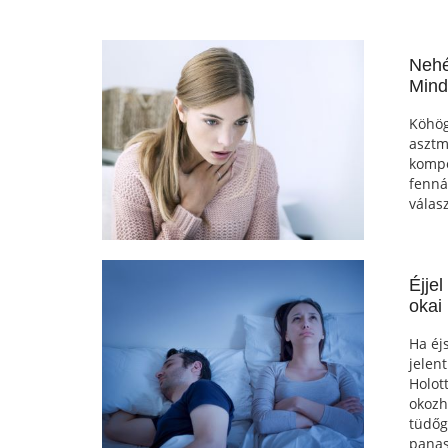
Nehé
Mind
Köhög
asztm
kompo
fenná
válas
Éjje
okai
Ha éj
jelen
Holot
okozh
tüdőg
panas