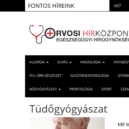
FONTOS HÍREINK
s inzulinrezisztencia: ugyanaz az állapot?
Szív
2026.aug. 5.
ALLERGIA
ALVÁS
ANGIOLÓGIA
ANYAJEG
FÜL-ORR-GÉGÉSZET
GASZTROENTEROLÓGIA
GYER
NŐGYÓGYÁSZAT
PROKTOLÓGIA
SPORT
SZE
Tüdőgyógyászat
Mit 