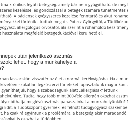
ztma krónikus légúti betegség, amely bár nem gyógyítható, de megf
szeres kezeléssel és gondozással a betegek számára tünetmentes 
sítható. A páciensek gyógyszeres kezelése fenntartó és akut roham
tményekkel történik - tudtuk meg dr. Potecz Györgyitől, a Tüdőközp
yógyász, allergológus orvosától, aki szerint a rohamoldó készítmén
tt használata megfelelő betegedukációval kerülhető el.
nnepek után jelentkező asztmás
szok: lehet, hogy a munkahelye a
s?
rban lassacskán visszatér az élet a normál kerékvágásba. Ha a mu
t követően szokatlan légzőszervi tüneteket tapasztalunk magunkon,
l gyaníthatjuk, hogy a szabadságunk alatt „allergiásak” lettünk
helyünkre. Tudta, hogy több mint 300-féle allergén okozhat asztm
súlyosbíthatja meglévő asztmás panaszainkat a munkahelyünkön? 
gi Edit, a Tüdőközpont gyermek- és felnőtt tüdőgyógyász szakembe
nt, ha csak rálegyintünk a problémára, a betegség akár maradandó
tozásokat is okozhat a tüdőnkben.