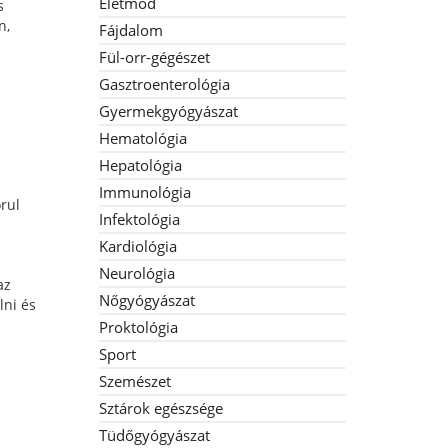
Életmód
s
n,
Fájdalom
m
Fül-orr-gégészet
Gasztroenterológia
Gyermekgyógyászat
Hematológia
Hepatológia
Immunológia
orul
Infektológia
Kardiológia
Neurológia
az
Nőgyógyászat
lni és
Proktológia
Sport
Szemészet
Sztárok egészsége
Tüdőgyógyászat