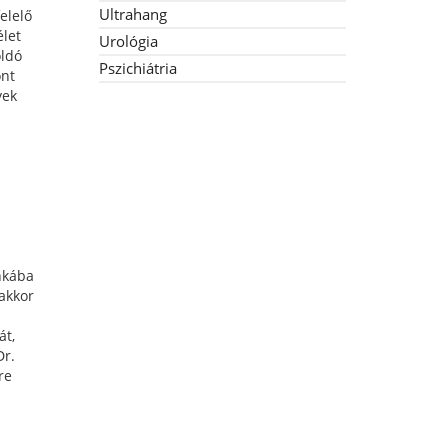
Ultrahang
elelő
élet
Urológia
oldó
Pszichiátria
ont
yek
nkába
 akkor
át,
Dr.
re