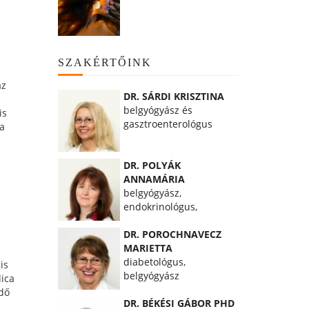
SZAKÉRTŐINK
az
DR. SÁRDI KRISZTINA
belgyógyász és
is
gasztroenterológus
za
DR. POLYÁK
ANNAMÁRIA
belgyógyász,
endokrinológus,
diabetológus
DR. POROCHNAVECZ
MARIETTA
diabetológus,
is
belgyógyász
dica
ödő
DR. BÉKÉSI GÁBOR PHD