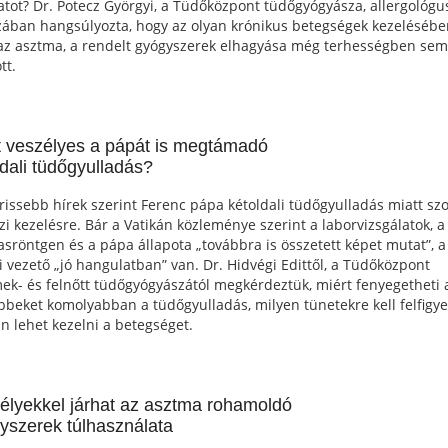
tot? Dr. Potecz Györgyi, a Tüdőközpont tüdőgyógyásza, allergológu
zában hangsúlyozta, hogy az olyan krónikus betegségek kezelésébe
az asztma, a rendelt gyógyszerek elhagyása még terhességben se
tt.
t veszélyes a pápát is megtámadó
ldali tüdőgyulladás?
frissebb hírek szerint Ferenc pápa kétoldali tüdőgyulladás miatt sz
zi kezelésre. Bár a Vatikán közleménye szerint a laborvizsgálatok, a
asröntgen és a pápa állapota „továbbra is összetett képet mutat”, a
si vezető „jó hangulatban” van. Dr. Hidvégi Edittől, a Tüdőközpont
ek- és felnőtt tüdőgyógyászától megkérdeztük, miért fenyegetheti 
bbeket komolyabban a tüdőgyulladás, milyen tünetekre kell felfigye
n lehet kezelni a betegséget.
élyekkel járhat az asztma rohamoldó
yszerek túlhasználata