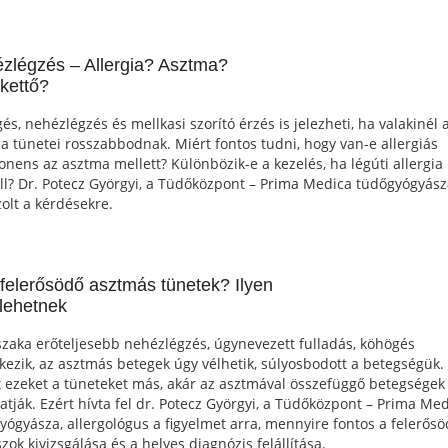
zlégzés – Allergia? Asztma?
kettő?
és, nehézlégzés és mellkasi szorító érzés is jelezheti, ha valakinél 
a tünetei rosszabbodnak. Miért fontos tudni, hogy van-e allergiás
nens az asztma mellett? Különbözik-e a kezelés, ha légúti allergia 
ll? Dr. Potecz Györgyi, a Tüdőközpont – Prima Medica tüdőgyógyás
zolt a kérdésekre.
l felerősödő asztmás tünetek? Ilyen
 lehetnek
szaka erőteljesebb nehézlégzés, úgynevezett fulladás, köhögés
tkezik, az asztmás betegek úgy vélhetik, súlyosbodott a betegségük.
t ezeket a tüneteket más, akár az asztmával összefüggő betegségek 
atják. Ezért hívta fel dr. Potecz Györgyi, a Tüdőközpont – Prima Me
yógyásza, allergológus a figyelmet arra, mennyire fontos a felerős
zok kivizsgálása és a helyes diagnózis felállítása.