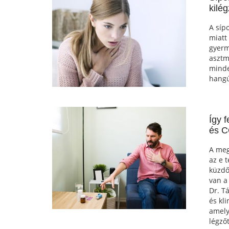
kilé
A síp
miatt
gyerm
asztm
minde
hangú
Így 
és C
A meg
az e 
küzdő
van a
Dr. T
és kl
amely
légző