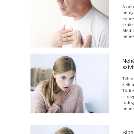
A neh
beteg
ennek
szüks
Medic
nehéz
Nehé
szív
Télen
kelle
Tüdők
is me
tüdőg
nehéz
Sípo