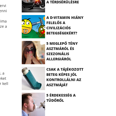
A TÉRDSÉRÜLÉSRE
ervi
tenni
A D-VITAMIN HIÁNY
rima
FELELŐS A
sze a
CIVILIZÁCIÓS
BETEGSÉGEKÉRT?
5 MEGLEPŐ TÉNY
ASZTMÁRÓL ÉS
SZEZONÁLIS
ALLERGIÁRÓL
CSAK A TÁJÉKOZOTT
, a
BETEG KÉPES JÓL
eket
KONTROLLÁLNI AZ
 kell
ASZTMÁJÁT
5 ÉRDEKESSÉG A
TÜDŐRŐL