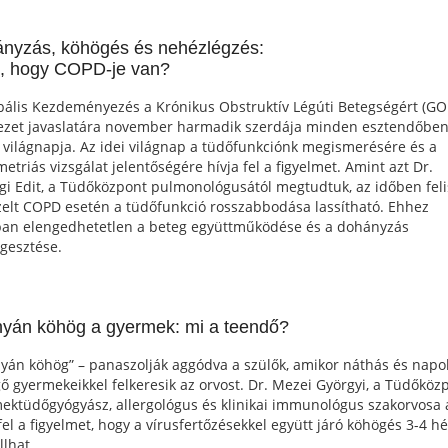
nyzás, köhögés és nehézlégzés:
t, hogy COPD-je van?
bális Kezdeményezés a Krónikus Obstruktív Légúti Betegségért (GO
ezet javaslatára november harmadik szerdája minden esztendőben
világnapja. Az idei világnap a tüdőfunkciónk megismerésére és a
metriás vizsgálat jelentőségére hívja fel a figyelmet. Amint azt Dr.
gi Edit, a Tüdőközpont pulmonológusától megtudtuk, az időben fel
zelt COPD esetén a tüdőfunkció rosszabbodása lassítható. Ehhez
an elengedhetetlen a beteg együttműködése és a dohányzás
ggesztése.
yán köhög a gyermek: mi a teendő?
yán köhög” – panaszolják aggódva a szülők, amikor náthás és napo
ő gyermekeikkel felkeresik az orvost. Dr. Mezei Györgyi, a Tüdőköz
ektüdőgyógyász, allergológus és klinikai immunológus szakorvosa 
fel a figyelmet, hogy a vírusfertőzésekkel együtt járó köhögés 3-4 hé
llhat.