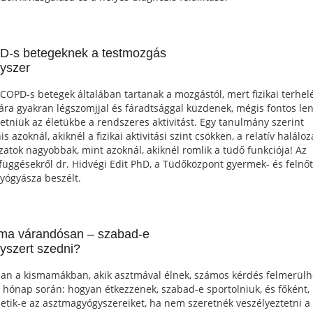
-s betegeknek a testmozgás
yszer
 COPD-s betegek általában tartanak a mozgástól, mert fizikai terhel
ára gyakran légszomjjal és fáradtsággal küzdenek, mégis fontos le
etniük az életükbe a rendszeres aktivitást. Egy tanulmány szerint
s azoknál, akiknél a fizikai aktivitási szint csökken, a relatív haláloz
zatok nagyobbak, mint azoknál, akiknél romlik a tüdő funkciója! Az
függésekről dr. Hidvégi Edit PhD, a Tüdőközpont gyermek- és felnőt
yógyásza beszélt.
ma várandósan – szabad-e
yszert szedni?
an a kismamákban, akik asztmával élnek, számos kérdés felmerülh
c hónap során: hogyan étkezzenek, szabad-e sportolniuk, és főként,
etik-e az asztmagyógyszereiket, ha nem szeretnék veszélyeztetni a