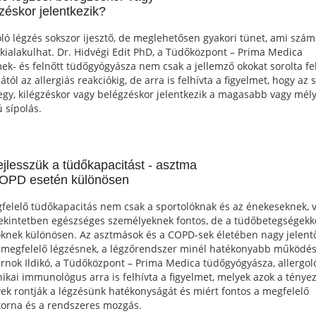
gzéskor jelentkezik?
oló légzés sokszor ijesztő, de meglehetősen gyakori tünet, ami szám
 kialakulhat. Dr. Hidvégi Edit PhD, a Tüdőközpont – Prima Medica
ek- és felnőtt tüdőgyógyásza nem csak a jellemző okokat sorolta fe
ától az allergiás reakciókig, de arra is felhívta a figyelmet, hogy az
gy, kilégzéskor vagy belégzéskor jelentkezik a magasabb vagy mél
 sípolás.
fejlesszük a tüdőkapacitást - asztma
OPD esetén különösen
felelő tüdőkapacitás nem csak a sportolóknak és az énekeseknek, 
tekintetben egészséges személyeknek fontos, de a tüdőbetegségekk
knek különösen. Az asztmások és a COPD-sek életében nagy jelent
 megfelelő légzésnek, a légzőrendszer minél hatékonyabb működé
árnok Ildikó, a Tüdőközpont – Prima Medica tüdőgyógyásza, allergo
inikai immunológus arra is felhívta a figyelmet, melyek azok a tényez
ek rontják a légzésünk hatékonyságát és miért fontos a megfelelő
torna és a rendszeres mozgás.