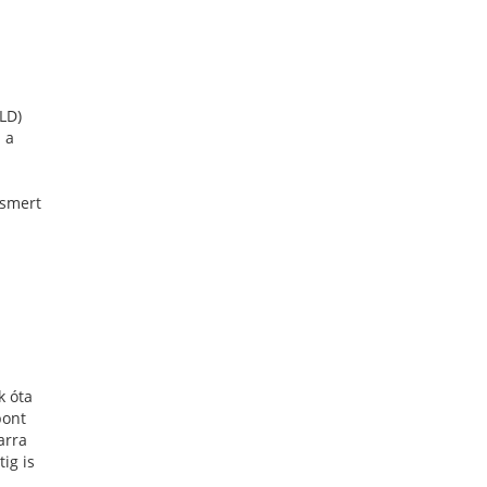
LD)
 a
ismert
k óta
pont
arra
tig is