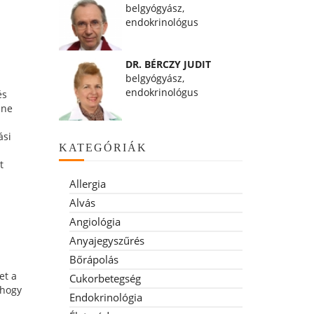
belgyógyász,
endokrinológus
DR. BÉRCZY JUDIT
belgyógyász,
endokrinológus
és
nne
ási
KATEGÓRIÁK
t
Allergia
Alvás
Angiológia
Anyajegyszűrés
Bőrápolás
et a
Cukorbetegség
 hogy
Endokrinológia