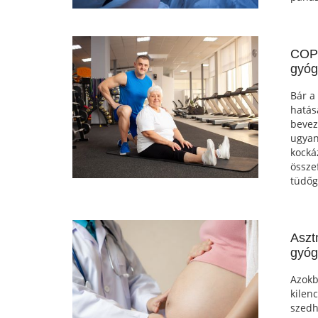
COPD
gyóg
Bár a
hatás
bevez
ugyani
kocká
össze
tüdőg
Aszt
gyóg
Azokb
kilen
szedh