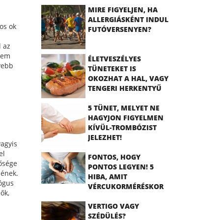
MIRE FIGYELJEN, HA
ALLERGIÁSKÉNT INDUL
os ok
FUTÓVERSENYEN?
l az
 sem
ÉLETVESZÉLYES
yebb
TÜNETEKET IS
OKOZHAT A HAL, VAGY
TENGERI HERKENTYŰ
ALLERGIA
5 TÜNET, MELYET NE
HAGYJON FIGYELMEN
KÍVÜL-TROMBÓZIST
JELEZHET!
vagyis
el
FONTOS, HOGY
ősége
PONTOS LEGYEN! 5
sének.
HIBA, AMIT
lógus
VÉRCUKORMÉRÉSKOR
ők,
ELKÖVETHET
VERTIGO VAGY
SZÉDÜLÉS?