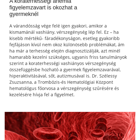
A koraterhességi anémia
figyelemzavart is okozhat a
gyermeknél
A várandósság vége felé igen gyakori, amikor a
kismamánál vashiány, vérszegénység lép fel. Ez – ha
kisebb mértékű- fáradékonyságon, esetleg gyakoribb
fejfájáson kívül nem okoz különösebb problémákat, ám
ha már a terhesség elején diagnosztizálják, azt minél
hamarabb kezelni szükséges, ugyanis friss tanulmányok
szerint a koraterhességi vashiányos vérszegénység
összefüggésbe hozható a gyermek figyelemzavarával,
hiperaktivitásával, sőt, autizmusával is. Dr. Szélessy
Zsuzsanna, a Trombózis-és Hematológiai Központ
hematológus főorvosa a vérszegénység szűrésére és
kezelésére hívja fel a figyelmet.