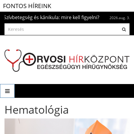
FONTOS HÍREINK
e kell figyelni?
Naptetoválás? Ha már megtör
2026.aug. 3.
Hematológia