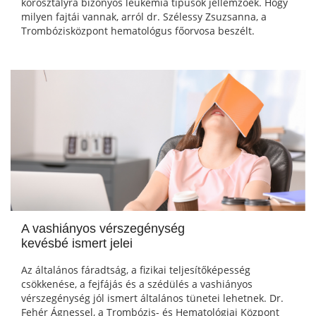
korosztályra bizonyos leukémia típusok jellemzőek. Hogy
milyen fajtái vannak, arról dr. Szélessy Zsuzsanna, a
Trombózisközpont hematológus főorvosa beszélt.
A vashiányos vérszegénység
kevésbé ismert jelei
Az általános fáradtság, a fizikai teljesítőképesség
csökkenése, a fejfájás és a szédülés a vashiányos
vérszegénység jól ismert általános tünetei lehetnek. Dr.
Fehér Ágnessel, a Trombózis- és Hematológiai Központ