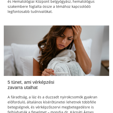
és Hematológiai Központ belgyógyász, hematológus
szakembere foglalta össze a témához kapcsolódó
legfontosabb tudnivalókat.
5 tünet, ami vérképzési
zavarra utalhat
A fáradtság, a láz és a duzzadt nyirokcsomók gyakran
előforduló, általános kísérőtünetei lehetnek többféle
betegségnek, és vérképzőszervi megbetegedésre is
felhívhatják a figyelmet – mondja dr. Kárpáti Ágnes