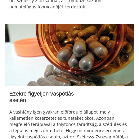
dr. Szélessy Zsuzsannát, a Trombózisközpont
hematológus főorvosnőjét kérdeztük.
Ezekre figyeljen vaspótlás
esetén
A vashiány igen gyakran előforduló állapot, mely
kellemetlen közérzetet és tüneteket okoz. Azonban
megfelelő terápiával a folytonos fáradtság, a szédülés és
a fejfájás megszüntethető. Hogy mi mindenre érdemes
figyelni vaspótlás esetén, azt dr. Szélessy Zsuzsannától, a