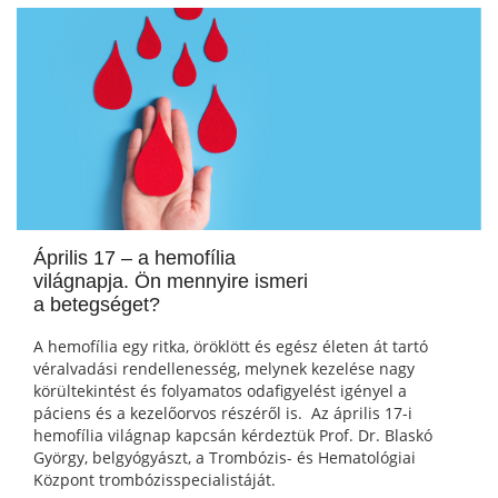
Április 17 – a hemofília
világnapja. Ön mennyire ismeri
a betegséget?
A hemofília egy ritka, öröklött és egész életen át tartó
véralvadási rendellenesség, melynek kezelése nagy
körültekintést és folyamatos odafigyelést igényel a
páciens és a kezelőorvos részéről is. Az április 17-i
hemofília világnap kapcsán kérdeztük Prof. Dr. Blaskó
György, belgyógyászt, a Trombózis- és Hematológiai
Központ trombózisspecialistáját.