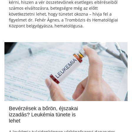
kérni, hiszen a vér összetevőinek esetleges eltéréseiből
számos elváltozásra, betegségre még az előtt
következtetni lehet, hogy tünetet okozna – hívja fel a
figyelmet dr. Fehér Ágnes, a Trombózis és Hematológiai
Központ belgyógyásza, hematológusa.
Bevérzések a bőrön, éjszakai
izzadás? Leukémia tünete is
lehet
A leukémia tulajdonképpen vérképzőszervi daganatos