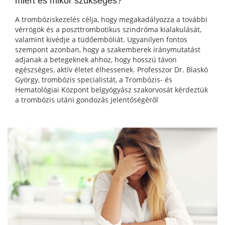
miért és mikor szükséges?
A trombóziskezelés célja, hogy megakadályozza a további
vérrögök és a poszttrombotikus szindróma kialakulását,
valamint kivédje a tüdőembóliát. Ugyanilyen fontos
szempont azonban, hogy a szakemberek iránymutatást
adjanak a betegeknek ahhoz, hogy hosszú távon
egészséges, aktív életet élhessenek. Professzor Dr. Blaskó
György, trombózis specialistát, a Trombózis- és
Hematológiai Központ belgyógyász szakorvosát kérdeztük
a trombózis utáni gondozás jelentőségéről