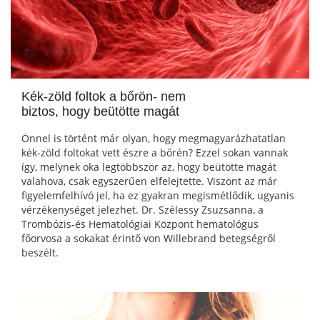
Kék-zöld foltok a bőrön- nem
biztos, hogy beütötte magát
Önnel is történt már olyan, hogy megmagyarázhatatlan
kék-zöld foltokat vett észre a bőrén? Ezzel sokan vannak
így, melynek oka legtöbbször az, hogy beütötte magát
valahova, csak egyszerűen elfelejtette. Viszont az már
figyelemfelhívó jel, ha ez gyakran megismétlődik, ugyanis
vérzékenységet jelezhet. Dr. Szélessy Zsuzsanna, a
Trombózis-és Hematológiai Központ hematológus
főorvosa a sokakat érintő von Willebrand betegségről
beszélt.