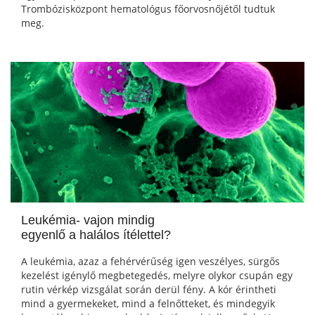
Trombózisközpont hematológus főorvosnőjétől tudtuk
meg.
Leukémia- vajon mindig
egyenlő a halálos ítélettel?
A leukémia, azaz a fehérvérűség igen veszélyes, sürgős
kezelést igénylő megbetegedés, melyre olykor csupán egy
rutin vérkép vizsgálat során derül fény. A kór érintheti
mind a gyermekeket, mind a felnőtteket, és mindegyik