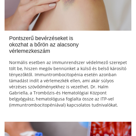
Pontszerű bevérzéseket is
okozhat a bőrön az alacsony
vérlemezkeszám
Normális esetben az immunrendszer védelmező szerepet
tölt be, hiszen megóv bennünket a külső és belső károsító
tényezőktől. Immuntrombocitopénia esetén azonban
támadást indít a vérlemezkék ellen, ami akár súlyos
vérzéses szövődményekhez is vezethet. Dr. Halm
Gabriella, a Trombózis-és Hematológiai Központ
belgyógyász, hematológusa foglalta össze az ITP-vel
(immuntrombocitopéniával) kapcsolatos tudnivalókat.