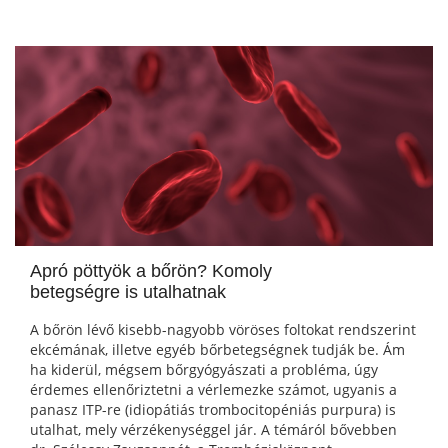
Apró pöttyök a bőrön? Komoly
betegségre is utalhatnak
A bőrön lévő kisebb-nagyobb vöröses foltokat rendszerint
ekcémának, illetve egyéb bőrbetegségnek tudják be. Ám
ha kiderül, mégsem bőrgyógyászati a probléma, úgy
érdemes ellenőriztetni a vérlemezke számot, ugyanis a
panasz ITP-re (idiopátiás trombocitopéniás purpura) is
utalhat, mely vérzékenységgel jár. A témáról bővebben