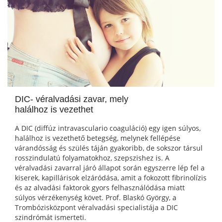
DIC- véralvadási zavar, mely
halálhoz is vezethet
A DIC (diffúz intravasculario coaguláció) egy igen súlyos,
halálhoz is vezethető betegség, melynek fellépése
várandósság és szülés táján gyakoribb, de sokszor társul
rosszindulatú folyamatokhoz, szepszishez is. A
véralvadási zavarral járó állapot során egyszerre lép fel a
kiserek, kapillárisok elzáródása, amit a fokozott fibrinolízis
és az alvadási faktorok gyors felhasználódása miatt
súlyos vérzékenység követ. Prof. Blaskó György, a
Trombózisközpont véralvadási specialistája a DIC
szindrómát ismerteti.