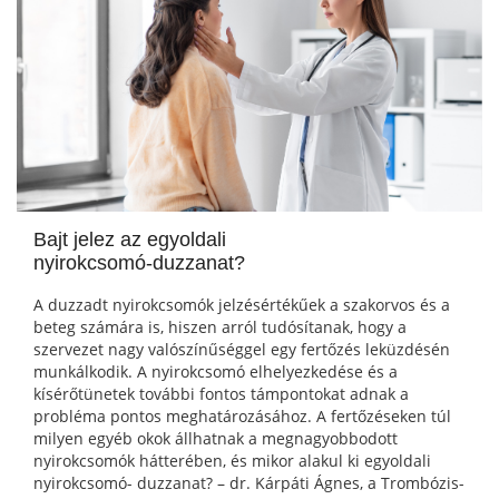
Bajt jelez az egyoldali
nyirokcsomó-duzzanat?
A duzzadt nyirokcsomók jelzésértékűek a szakorvos és a
beteg számára is, hiszen arról tudósítanak, hogy a
szervezet nagy valószínűséggel egy fertőzés leküzdésén
munkálkodik. A nyirokcsomó elhelyezkedése és a
kísérőtünetek további fontos támpontokat adnak a
probléma pontos meghatározásához. A fertőzéseken túl
milyen egyéb okok állhatnak a megnagyobbodott
nyirokcsomók hátterében, és mikor alakul ki egyoldali
nyirokcsomó- duzzanat? – dr. Kárpáti Ágnes, a Trombózis-