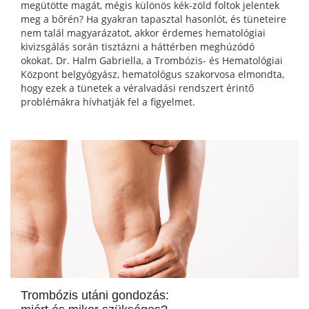
megütötte magát, mégis különös kék-zöld foltok jelentek
meg a bőrén? Ha gyakran tapasztal hasonlót, és tüneteire
nem talál magyarázatot, akkor érdemes hematológiai
kivizsgálás során tisztázni a háttérben meghúzódó
okokat. Dr. Halm Gabriella, a Trombózis- és Hematológiai
Központ belgyógyász, hematológus szakorvosa elmondta,
hogy ezek a tünetek a véralvadási rendszert érintő
problémákra hívhatják fel a figyelmet.
Trombózis utáni gondozás: