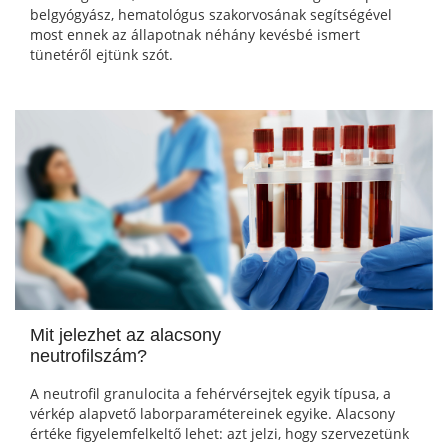
belgyógyász, hematológus szakorvosának segítségével
most ennek az állapotnak néhány kevésbé ismert
tünetéről ejtünk szót.
Mit jelezhet az alacsony
neutrofilszám?
A neutrofil granulocita a fehérvérsejtek egyik típusa, a
vérkép alapvető laborparamétereinek egyike. Alacsony
értéke figyelemfelkeltő lehet: azt jelzi, hogy szervezetünk