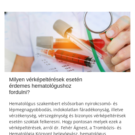
Milyen vérképeltérések esetén
érdemes hematológushoz
fordulni?
Hematológus szakembert elsősorban nyirokcsomó- és
lépmegnagyobbodás, indokolatlan fáradékonyság, illetve
vérzékenység, vérszegénység és bizonyos vérképeltérések
esetén szoktak felkeresni. Hogy pontosan melyek ezek a
vérképeltérések, arról dr. Fehér Ágnest, a Trombózis- és
Hematológia Központ belgyógyász, hematológus