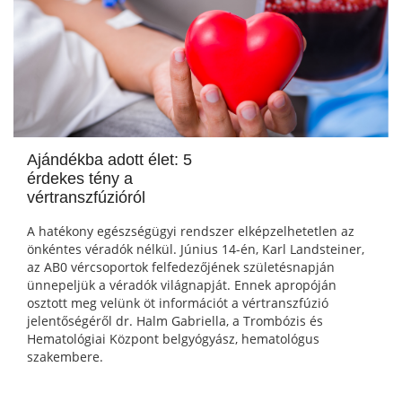
Ajándékba adott élet: 5
érdekes tény a
vértranszfúzióról
A hatékony egészségügyi rendszer elképzelhetetlen az
önkéntes véradók nélkül. Június 14-én, Karl Landsteiner,
az AB0 vércsoportok felfedezőjének születésnapján
ünnepeljük a véradók világnapját. Ennek apropóján
osztott meg velünk öt információt a vértranszfúzió
jelentőségéről dr. Halm Gabriella, a Trombózis és
Hematológiai Központ belgyógyász, hematológus
szakembere.