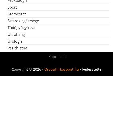
Proktológia
Sport
Szemészet
Sztárok egészsége
Tüdőgyógyászat
Ultrahang
Urológia
Pszichiátria
Kapcsolat
Copyright © 2026 •
Orvosihirkozpont.hu
• Fejlesztette