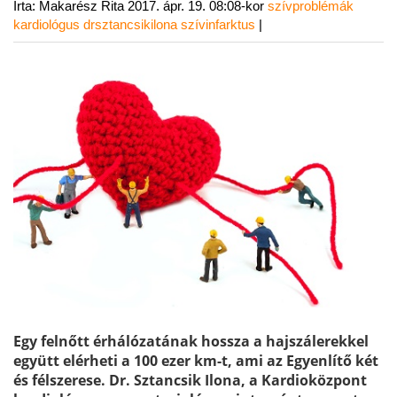
Írta: Makarész Rita
2017. ápr. 19. 08:08-kor
szívproblémák
kardiológus
drsztancsikilona
szívinfarktus
|
Egy felnőtt érhálózatának hossza a hajszálerekkel
együtt elérheti a 100 ezer km-t, ami az Egyenlítő két
és félszerese. Dr. Sztancsik Ilona, a Kardioközpont