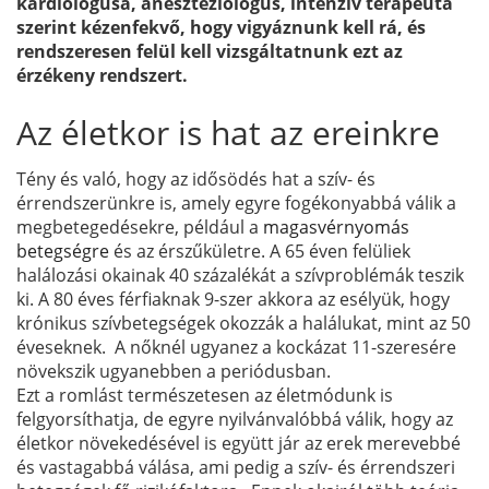
kardiológusa, aneszteziológus, intenzív terapeuta
szerint kézenfekvő, hogy vigyáznunk kell rá, és
rendszeresen felül kell vizsgáltatnunk ezt az
érzékeny rendszert.
Az életkor is hat az ereinkre
Tény és való, hogy az idősödés hat a szív- és
érrendszerünkre is, amely egyre fogékonyabbá válik a
megbetegedésekre, például a
magasvérnyomás
betegségre
és az érszűkületre. A 65 éven felüliek
halálozási okainak 40 százalékát a szívproblémák teszik
ki. A 80 éves férfiaknak 9-szer akkora az esélyük, hogy
krónikus szívbetegségek okozzák a halálukat, mint az 50
éveseknek. A nőknél ugyanez a kockázat 11-szeresére
növekszik ugyanebben a periódusban.
Ezt a romlást természetesen az életmódunk is
felgyorsíthatja, de egyre nyilvánvalóbbá válik, hogy az
életkor növekedésével is együtt jár az erek merevebbé
és vastagabbá válása, ami pedig a szív- és érrendszeri