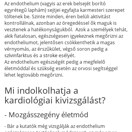
Az endothelium (vagyis az erek belsejét borító
egyrétegű laphám) sejtjei egyfajta karmesteri szerepet
töltenek be. Szinte minden, éren belüli aktivitást
kontrollálnak, azonban az öregedéssel ők maguk is
vesztenek a hatékonyságukból. Azok a személyek tehát,
akik fiatalosan, egészségesen igyekeznek megőrizni az
endotheliumot, jelentősen csökkenthetik a magas
vérnyomás, az érszűkület, végső soron pedig a
szívinfarktus
és a
stroke
esélyét.
Az endothelium egészségét pedig a megfelelő
életmóddal és szükség esetén az orvosi segítséggel
lehet legtovább megőrizni.
Mi indolkolhatja a
kardiológiai kivizsgálást?
- Mozgásszegény életmód
- Bár a kutatók még vizsgálják az endothelium