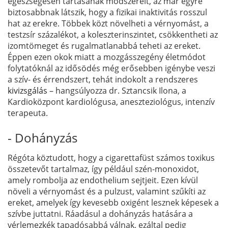
egészségesen tartásának módszereit, az már egyre
biztosabbnak látszik, hogy a fizikai inaktivitás rosszul
hat az erekre. Többek közt növelheti a vérnyomást, a
testzsír százalékot, a koleszterinszintet, csökkentheti az
izomtömeget és rugalmatlanabbá teheti az ereket.
Éppen ezen okok miatt a mozgásszegény életmódot
folytatóknál az idősödés még erősebben igénybe veszi
a szív- és érrendszert, tehát indokolt a rendszeres
kivizsgálás
– hangsúlyozza dr. Sztancsik Ilona, a
Kardioközpont kardiológusa, aneszteziológus, intenzív
terapeuta.
- Dohányzás
Régóta köztudott, hogy a cigarettafüst számos toxikus
összetevőt tartalmaz, így például szén-monoxidot,
amely rombolja az endothelium sejtjeit. Ezen kívül
növeli a vérnyomást és a pulzust, valamint szűkíti az
ereket, amelyek így kevesebb oxigént lesznek képesek a
szívbe juttatni. Ráadásul a dohányzás hatására a
vérlemezkék tapadósabbá válnak, ezáltal pedig