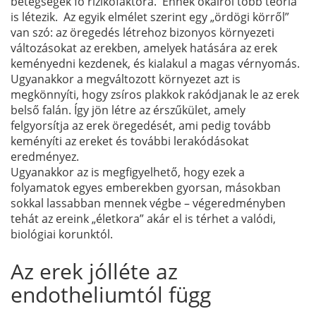
betegségek fő rizikófaktora. Ennek okairól több teória
is létezik. Az egyik elmélet szerint egy „ördögi körről”
van szó: az öregedés létrehoz bizonyos környezeti
változásokat az erekben, amelyek hatására az erek
keményedni kezdenek, és kialakul a magas vérnyomás.
Ugyanakkor a megváltozott környezet azt is
megkönnyíti, hogy zsíros plakkok rakódjanak le az erek
belső falán. Így jön létre az érszűkület, amely
felgyorsítja az erek öregedését, ami pedig tovább
keményíti az ereket és további lerakódásokat
eredményez.
Ugyanakkor az is megfigyelhető, hogy ezek a
folyamatok egyes emberekben gyorsan, másokban
sokkal lassabban mennek végbe – végeredményben
tehát az ereink „életkora” akár el is térhet a valódi,
biológiai korunktól.
Az erek jólléte az
endotheliumtól függ