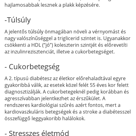
hajlamosabbak lesznek a plakk képzésére.
-Túlsúly
A jelentős
túlsúly
önmagában növeli a vérnyomást és
nagy valószínűséggel a triglicerid szintet is. Ugyanakkor
csökkenti a HDL (”jó”) koleszterin szintjét és előrevetíti
az inzulinrezisztenciát, illetve a cukorbetegséget.
- Cukorbetegség
A 2. típusú diabétesz az életkor előrehaladtával egyre
gyakoribbá válik, az esetek közel felét 55 éves kor felett
diagnosztizálják. A cukorbetegeknél pedig korábban és
agresszívabban jelentkezhet az érszűkület. A
rendszeres kardiológiai szűrés azért fontos, mert a
kardiovaszkuláris betegségek és a stroke a diabétesszel
összefüggő leggyakoribb halálokok.
- Stresszes életmód