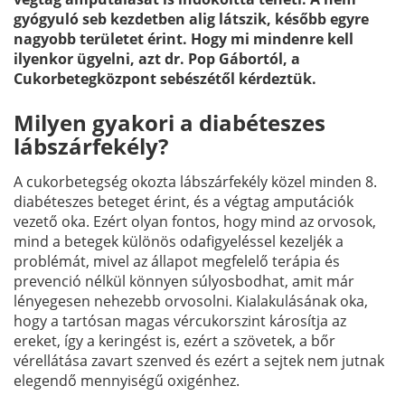
gyógyuló seb kezdetben alig látszik, később egyre
nagyobb területet érint. Hogy mi mindenre kell
ilyenkor ügyelni, azt dr. Pop Gábortól, a
Cukorbetegközpont sebészétől kérdeztük.
Milyen gyakori a diabéteszes
lábszárfekély?
A cukorbetegség okozta lábszárfekély közel minden 8.
diabéteszes beteget érint, és a végtag amputációk
vezető oka. Ezért olyan fontos, hogy mind az orvosok,
mind a betegek különös odafigyeléssel kezeljék a
problémát, mivel az állapot megfelelő terápia és
prevenció nélkül könnyen súlyosbodhat, amit már
lényegesen nehezebb orvosolni. Kialakulásának oka,
hogy a tartósan magas vércukorszint károsítja az
ereket, így a keringést is, ezért a szövetek, a bőr
vérellátása zavart szenved és ezért a sejtek nem jutnak
elegendő mennyiségű oxigénhez.