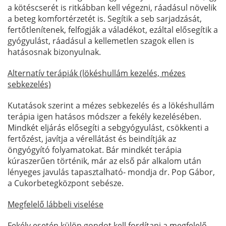
a kötéscserét is ritkábban kell végezni, ráadásul növelik
a beteg komfortérzetét is. Segítik a seb sarjadzását,
fertőtlenítenek, felfogják a váladékot, ezáltal elősegítik a
gyógyulást, ráadásul a kellemetlen szagok ellen is
hatásosnak bizonyulnak.
Alternatív terápiák (lökéshullám kezelés, mézes
sebkezelés)
Kutatások szerint a mézes sebkezelés és a lökéshullám
terápia igen hatásos módszer a fekély kezelésében.
Mindkét eljárás elősegíti a sebgyógyulást, csökkenti a
fertőzést, javítja a vérellátást és beindítják az
öngyógyító folyamatokat. Bár mindkét terápia
kúraszerűen történik, már az első pár alkalom után
lényeges javulás tapasztalható- mondja dr. Pop Gábor,
a Cukorbetegközpont sebésze.
Megfelelő lábbeli viselése
Fekély esetén külön gondot kell fordítani a megfelelő