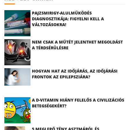
PAJZSMIRIGY-ALULMŰKÖDÉS
DIAGNOSZTIKÁJA: FIGYELNI KELL A
VÁLTOZÁSOKRA!
NEM CSAK A MŰTÉT JELENTHET MEGOLDÁST
A TÉRDSÉRÜLÉSRE
HOGYAN HAT AZ IDŐJÁRÁS, AZ IDŐJÁRÁSI
FRONTOK AZ EPILEPSZIÁRA?
A D-VITAMIN HIÁNY FELELŐS A CIVILIZÁCIÓS
BETEGSÉGEKÉRT?
5 MEGLEPŐ TÉNY ASZTMÁRÓL ÉS