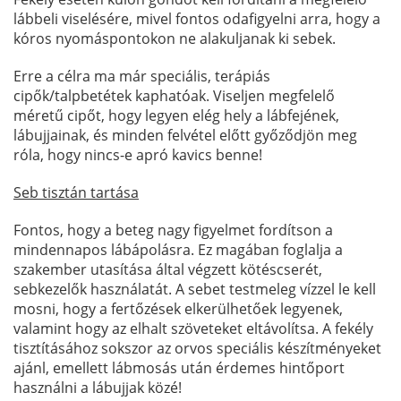
lábbeli viselésére, mivel fontos odafigyelni arra, hogy a
kóros nyomáspontokon ne alakuljanak ki sebek.
Erre a célra ma már speciális, terápiás
cipők/talpbetétek kaphatóak. Viseljen megfelelő
méretű cipőt, hogy legyen elég hely a lábfejének,
lábujjainak, és minden felvétel előtt győződjön meg
róla, hogy nincs-e apró kavics benne!
Seb tisztán tartása
Fontos, hogy a beteg nagy figyelmet fordítson a
mindennapos lábápolásra. Ez magában foglalja a
szakember utasítása által végzett kötéscserét,
sebkezelők használatát. A sebet testmeleg vízzel le kell
mosni, hogy a fertőzések elkerülhetőek legyenek,
valamint hogy az elhalt szöveteket eltávolítsa. A fekély
tisztításához sokszor az orvos speciális készítményeket
ajánl, emellett lábmosás után érdemes hintőport
használni a lábujjak közé!