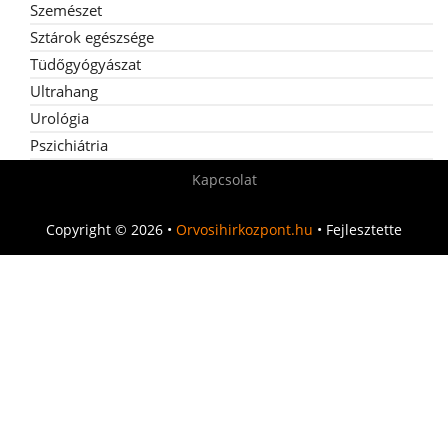
Szemészet
Sztárok egészsége
Tüdőgyógyászat
Ultrahang
Urológia
Pszichiátria
Kapcsolat
Copyright © 2026 •
Orvosihirkozpont.hu
• Fejlesztette