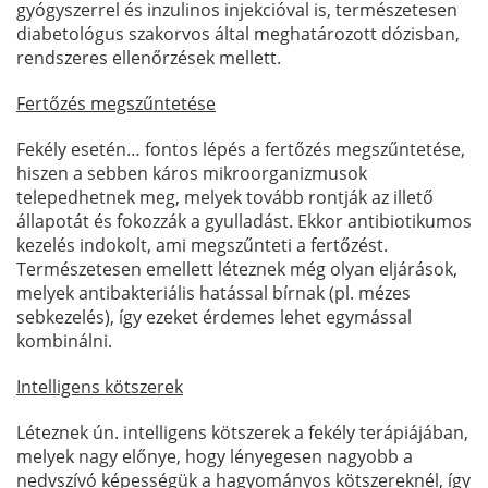
gyógyszerrel és inzulinos injekcióval is, természetesen
diabetológus szakorvos által meghatározott dózisban,
rendszeres ellenőrzések mellett.
Fertőzés megszűntetése
Fekély esetén… fontos lépés a fertőzés megszűntetése,
hiszen a sebben káros mikroorganizmusok
telepedhetnek meg, melyek tovább rontják az illető
állapotát és fokozzák a gyulladást. Ekkor antibiotikumos
kezelés indokolt, ami megszűnteti a fertőzést.
Természetesen emellett léteznek még olyan eljárások,
melyek antibakteriális hatással bírnak (pl. mézes
sebkezelés), így ezeket érdemes lehet egymással
kombinálni.
Intelligens kötszerek
Léteznek ún. intelligens kötszerek a fekély terápiájában,
melyek nagy előnye, hogy lényegesen nagyobb a
nedvszívó képességük a hagyományos kötszereknél, így