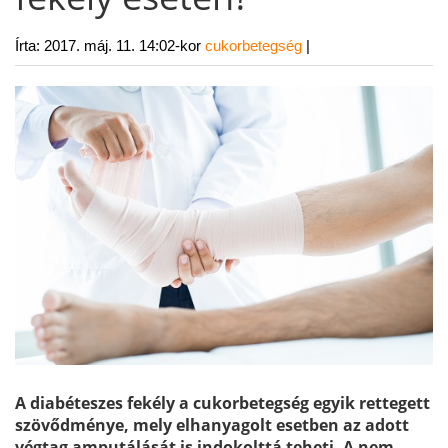
Írta:
2017. máj. 11. 14:02-kor
cukorbetegség
|
A diabéteszes fekély a cukorbetegség egyik rettegett
szövődménye, mely elhanyagolt esetben az adott
végtag amputálását is indokolttá teheti. A nem