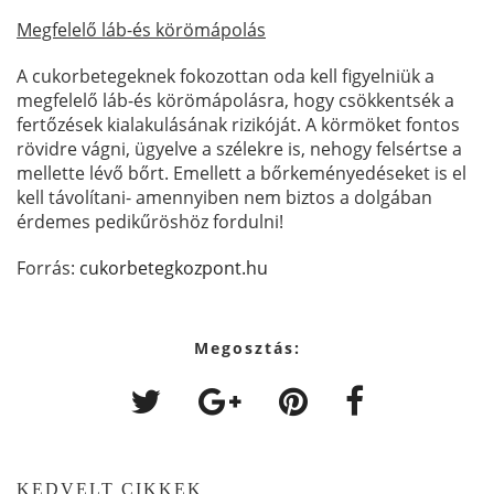
Megfelelő láb-és körömápolás
A cukorbetegeknek fokozottan oda kell figyelniük a
megfelelő láb-és körömápolásra, hogy csökkentsék a
fertőzések kialakulásának rizikóját. A körmöket fontos
rövidre vágni, ügyelve a szélekre is, nehogy felsértse a
mellette lévő bőrt. Emellett a bőrkeményedéseket is el
kell távolítani- amennyiben nem biztos a dolgában
érdemes pedikűröshöz fordulni!
Forrás:
cukorbetegkozpont.hu
Megosztás:
KEDVELT CIKKEK