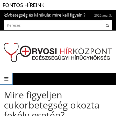
FONTOS HÍREINK
etegség és kánikula: mire kell figyelni?
Naptet
2026.aug. 3.
Mire figyeljen
cukorbetegség okozta
fekély esetén?