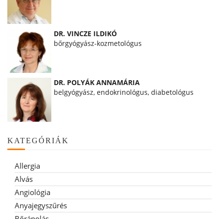
DR. VINCZE ILDIKÓ
bőrgyógyász-kozmetológus
DR. POLYÁK ANNAMÁRIA
belgyógyász, endokrinológus, diabetológus
KATEGÓRIÁK
Allergia
Alvás
Angiológia
Anyajegyszűrés
Bőrápolás