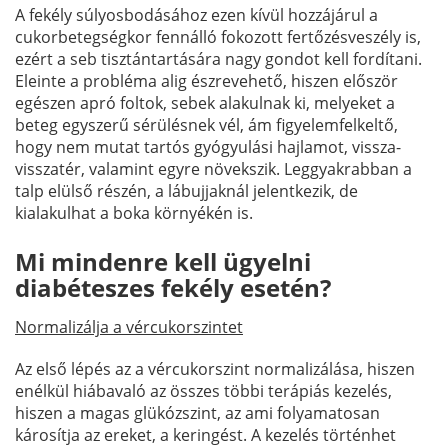
A fekély súlyosbodásához ezen kívül hozzájárul a
cukorbetegségkor fennálló fokozott fertőzésveszély is,
ezért a seb tisztántartására nagy gondot kell fordítani.
Eleinte a probléma alig észrevehető, hiszen először
egészen apró foltok, sebek alakulnak ki, melyeket a
beteg egyszerű sérülésnek vél, ám figyelemfelkeltő,
hogy nem mutat tartós gyógyulási hajlamot, vissza-
visszatér, valamint egyre növekszik. Leggyakrabban a
talp elülső részén, a lábujjaknál jelentkezik, de
kialakulhat a boka környékén is.
Mi mindenre kell ügyelni
diabéteszes fekély esetén?
Normalizálja a vércukorszintet
Az első lépés az a vércukorszint normalizálása, hiszen
enélkül hiábavaló az összes többi terápiás kezelés,
hiszen a magas glükózszint, az ami folyamatosan
károsítja az ereket, a keringést. A kezelés történhet