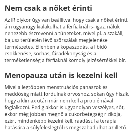
Nem csak a nőket érinti
Az IR olykor úgy van beállítva, hogy csak a nőket érinti,
ám ugyanúgy kialakulhat a férfiaknál is- igaz, náluk
nehezebb észrevenni a tüneteket, mivel pl. a szakáll,
bajusz területén lévő szőrszálak megjelenése
természetes. Ellenben a kopaszodás, a libidó
csökkenése, sörhas, fáradékonyság és a
terméketlenség a férfiaknál komoly jelzésértékkel bír.
Menopauza után is kezelni kell
Mivel a legtöbben menstruációs panaszok és
meddőség miatt fordulnak orvoshoz, sokan úgy hiszik,
hogy a klimax után már nem kell a problémával
foglalkozni. Pedig akkor is ugyanolyan veszélyes, sőt,
ekkor még jobban megnő a cukorbetegség rizikója,
ezért mindenképp kezelni kell, ráadásul a terápia
hatására a súlyfeleslegtől is megszabadulhat az illető.