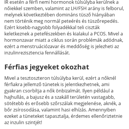
IR esetén a férfi nemi hormonok túlsúlyba kerülnek a
nőiekkel szemben, valamint az LH/FSH arány is felborul,
melynek következtében domináns tüsző hiányában
nem történik meg normál peteérés és tüszőrepedés.
Ezért kisebb-nagyobb folyadékkal teli ciszták
keletkeznek a petefészekben és kialakul a PCOS. Mivel a
hormonzavar miatt a ciklus során problémák adódnak,
ezért a menstruációzavar és meddőség is jelezheti az
inzulinrezisztencia fennállását.
Férfias jegyeket okozhat
Mivel a tesztoszteron túlsúlyba kerül, ezért a nőknél
férfiakra jellemző tünetek is jelentkezhetnek, ami
gyakran csorbítja a nők önbizalmát. Ilyen például a
hajhullás, a bajusz és a szakáll területén vastagabb,
sötétebb és erősebb szőrszálak megjelenése, aknék, a
bőr zsírosodása, valamint hasi elhízás. Amennyiben
ezeket a tüneteket tapasztalja, érdemes ellenőriztetnie
az inzulin szintjét!