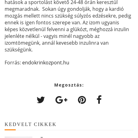
hatások a sportolást követő 24-48 órán keresztül
megmaradnak. Sokan úgy gondolják, hogy a kardió
mozgás mellett nincs szükség súlyzós edzésekre, pedig
ennek is igen fontos szerepe van. Az izom ugyanis
képes közvetlenül felvenni a glükózt, méghozzá inzulin
jelenléte nélkül - vagyis minél nagyobb az
izomtömegünk, annál kevesebb inzulinra van
szükségünk.
Forrás:
endokrinkozpont.hu
Megosztás:
KEDVELT CIKKEK