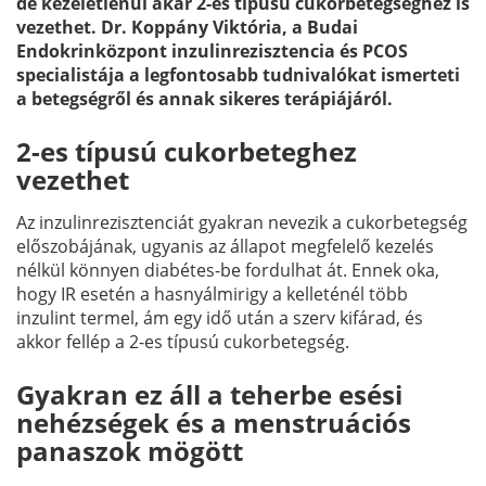
de kezeletlenül akár 2-es típusú cukorbetegséghez is
vezethet. Dr. Koppány Viktória, a Budai
Endokrinközpont inzulinrezisztencia és PCOS
specialistája a legfontosabb tudnivalókat ismerteti
a betegségről és annak sikeres terápiájáról.
2-es típusú cukorbeteghez
vezethet
Az inzulinrezisztenciát gyakran nevezik a cukorbetegség
előszobájának, ugyanis az állapot megfelelő kezelés
nélkül könnyen diabétes-be fordulhat át. Ennek oka,
hogy IR esetén a hasnyálmirigy a kelleténél több
inzulint termel, ám egy idő után a szerv kifárad, és
akkor fellép a 2-es típusú cukorbetegség.
Gyakran ez áll a teherbe esési
nehézségek és a menstruációs
panaszok mögött