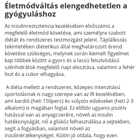
Életmódváltás elengedhetetlen a
gyógyuláshoz
Az inzulinrezisztencia kezelésében elsőszámú a
megfelelő életmód követése, ami személyre szabott
diétát és rendszeres testmozgást jelent. Táplálkozás
tekintetében dietetikus által meghatározott érend
követése szükséges, melynek során kiemelt figyelmet
kap többek között a gyors és a lassú felszívódású
szénhidrátok megfelelő napi elosztása, valamint a fehér
liszt és a cukor elhagyása.
A diéta mellett a rendszeres, közepes intenzitású
sportolásnak is nagy szerepe van az IR kezelésében,
ami kardió (heti 150perc) és súlyzós edzéseket (heti 2-3
alkalom) is magában foglal. Ez előbbi ugyanis pozitív
hatással van az anyagcserére, növeli az inzulin
hatékonyságát, nő a glükóz felhasználása a sejtekben,
segít a fogyásban, valamint növeli az
inzulinérzékenységet. Külön jó oldala, hogy ezen