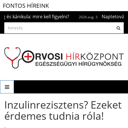
FONTOS HÍREINK
ánikula: mire kell figyelni?
Naptetoválás? Ha 
2026.aug. 3.
Inzulinrezisztens? Ezeket
érdemes tudnia róla!