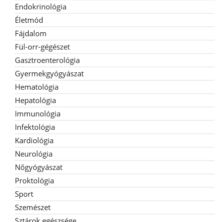
Endokrinológia
Életmód
Fájdalom
Fül-orr-gégészet
Gasztroenterológia
Gyermekgyógyászat
Hematológia
Hepatológia
Immunológia
Infektológia
Kardiológia
Neurológia
Nőgyógyászat
Proktológia
Sport
Szemészet
Sztárok egészsége