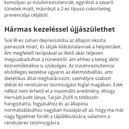
komolyan az inzulinrezisztenciát, egyrészt a zavaró
tünetek miatt, másrészt a 2-es típusú cukorbeteg
prevenciója céljából.
Hármas kezeléssel újjászülethet
Sok IR-es zuhan depresszióba az állapot okozta
panaszok miatt, és látják kilátástalannak a helyzetüket.
Ám megfelelő terápiával az illető akár teljesen
megszabadulhat a tüneteitől- ám ehhez a beteg aktív
közreműködése is szükséges. Az inzulinrezisztencia
elsődleges kezelése ugyanis az életmódváltás, ami
dietetikus által meghatározott, személyre szabott
diétát és rendszeres testmozgást foglal magában. Ezek
nélkül nem érhető el a maximális eredmény. Ahogy
Hernádi Judit lánya, Tarján Zsófi is többször
hangoztatta, fogyásához és az állapota
normalizálásához nagyban hozzájárult az, hogy ma már
nagy figyelmet fordít a táplálkozására, valamint a
rendszeres testmozgásra.