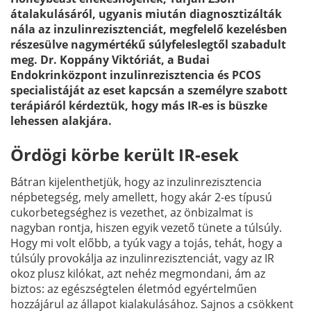
átalakulásáról, ugyanis miután diagnosztizálták
nála az inzulinrezisztenciát, megfelelő kezelésben
részesülve nagymértékű súlyfeleslegtől szabadult
meg. Dr. Koppány Viktóriát, a Budai
Endokrinközpont inzulinrezisztencia és PCOS
specialistáját az eset kapcsán a személyre szabott
terápiáról kérdeztük, hogy más IR-es is büszke
lehessen alakjára.
Ördögi körbe került IR-esek
Bátran kijelenthetjük, hogy az inzulinrezisztencia
népbetegség, mely amellett, hogy akár 2-es típusú
cukorbetegséghez is vezethet, az önbizalmat is
nagyban rontja, hiszen egyik vezető tünete a túlsúly.
Hogy mi volt előbb, a tyúk vagy a tojás, tehát, hogy a
túlsúly provokálja az inzulinrezisztenciát, vagy az IR
okoz plusz kilókat, azt nehéz megmondani, ám az
biztos: az egészségtelen életmód egyértelműen
hozzájárul az állapot kialakulásához. Sajnos a csökkent