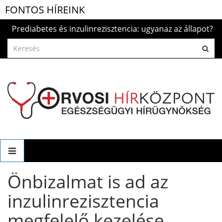
FONTOS HÍREINK
ediabetes és inzulinrezisztencia: ugyanaz az állapot?
2026
Önbizalmat is ad az
inzulinrezisztencia
megfelelő kezelése