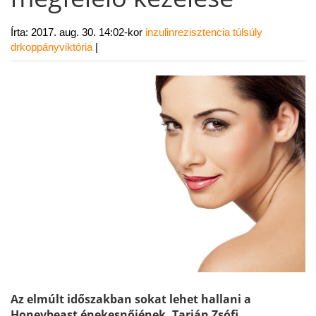
Írta:
2017. aug. 30. 14:02-kor
inzulinrezisztencia
túlsúly
drkoppányviktória
|
Az elmúlt időszakban sokat lehet hallani a
Honeybeast énekesnőjének, Tarján Zsófi