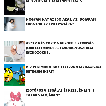
MINDEGY, MIT ÉS MENNYIT ISZIK
HOGYAN HAT AZ IDŐJÁRÁS, AZ IDŐJÁRÁSI
FRONTOK AZ EPILEPSZIÁRA?
ASZTMA ÉS COPD: NAGYOBB BIZTONSÁG,
JOBB ÉLETMINŐSÉG TÁVDIAGNOSZTIKAI
ESZKÖZÖKKEL
A D-VITAMIN HIÁNY FELELŐS A CIVILIZÁCIÓS
BETEGSÉGEKÉRT?
IZOTÓPOS VIZSGÁLAT ÉS KEZELÉS- MIT IS
TAKAR VALÓJÁBAN?