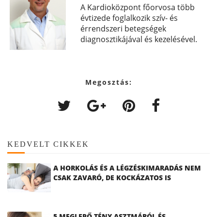
A Kardioközpont főorvosa több
évtizede foglalkozik szív- és
érrendszeri betegségek
diagnosztikájával és kezelésével.
Megosztás:
KEDVELT CIKKEK
A HORKOLÁS ÉS A LÉGZÉSKIMARADÁS NEM
CSAK ZAVARÓ, DE KOCKÁZATOS IS
5 MEGLEPŐ TÉNY ASZTMÁRÓL ÉS