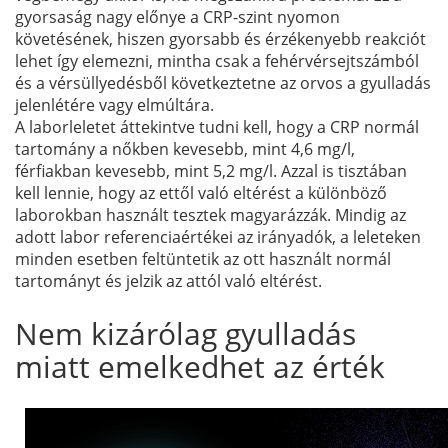
gyorsaság nagy előnye a CRP-szint nyomon
követésének, hiszen gyorsabb és érzékenyebb reakciót
lehet így elemezni, mintha csak a fehérvérsejtszámból
és a vérsüllyedésből következtetne az orvos a gyulladás
jelenlétére vagy elmúltára.
A laborleletet áttekintve tudni kell, hogy a CRP normál
tartomány a nőkben kevesebb, mint 4,6 mg/l,
férfiakban kevesebb, mint 5,2 mg/l. Azzal is tisztában
kell lennie, hogy az ettől való eltérést a különböző
laborokban használt tesztek magyarázzák. Mindig az
adott labor referenciaértékei az irányadók, a leleteken
minden esetben feltüntetik az ott használt normál
tartományt és jelzik az attól való eltérést.
Nem kizárólag gyulladás
miatt emelkedhet az érték