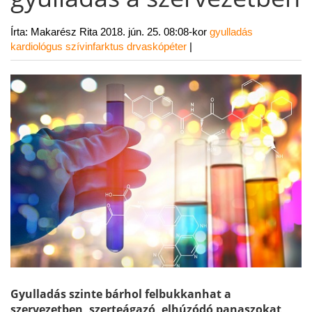
Írta: Makarész Rita
2018. jún. 25. 08:08-kor
gyulladás
kardiológus
szívinfarktus
drvaskópéter
|
Gyulladás szinte bárhol felbukkanhat a
szervezetben, szerteágazó, elhúzódó panaszokat