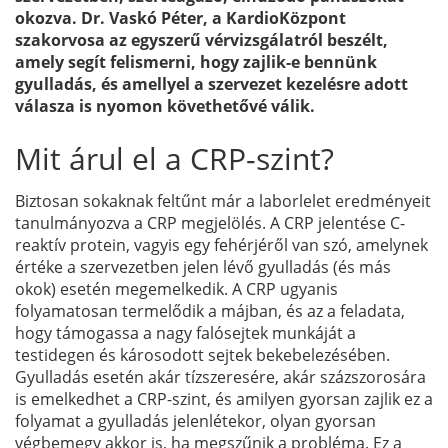
okozva. Dr. Vaskó Péter, a KardioKözpont
szakorvosa az egyszerű vérvizsgálatról beszélt,
amely segít felismerni, hogy zajlik-e bennünk
gyulladás, és amellyel a szervezet kezelésre adott
válasza is nyomon követhetővé válik.
Mit árul el a CRP-szint?
Biztosan sokaknak feltűnt már a laborlelet eredményeit
tanulmányozva a CRP megjelölés. A CRP jelentése C-
reaktív protein, vagyis egy fehérjéről van szó, amelynek
értéke a szervezetben jelen lévő gyulladás (és más
okok) esetén megemelkedik. A CRP ugyanis
folyamatosan termelődik a májban, és az a feladata,
hogy támogassa a nagy falósejtek munkáját a
testidegen és károsodott sejtek bekebelezésében.
Gyulladás esetén akár tízszeresére, akár százszorosára
is emelkedhet a CRP-szint, és amilyen gyorsan zajlik ez a
folyamat a gyulladás jelenlétekor, olyan gyorsan
végbemegy akkor is, ha megszűnik a probléma. Ez a