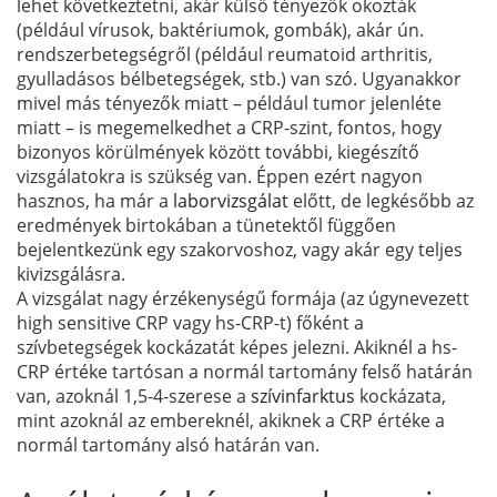
lehet következtetni, akár külső tényezők okozták
(például vírusok, baktériumok, gombák), akár ún.
rendszerbetegségről (például reumatoid arthritis,
gyulladásos bélbetegségek, stb.) van szó. Ugyanakkor
mivel más tényezők miatt – például tumor jelenléte
miatt – is megemelkedhet a CRP-szint, fontos, hogy
bizonyos körülmények között további, kiegészítő
vizsgálatokra is szükség van. Éppen ezért nagyon
hasznos, ha már a
laborvizsgálat
előtt, de legkésőbb az
eredmények birtokában a tünetektől függően
bejelentkezünk egy szakorvoshoz, vagy akár egy teljes
kivizsgálásra.
A vizsgálat nagy érzékenységű formája (az úgynevezett
high sensitive CRP vagy hs-CRP-t) főként a
szívbetegségek kockázatát képes jelezni. Akiknél a hs-
CRP értéke tartósan a normál tartomány felső határán
van, azoknál 1,5-4-szerese a
szívinfarktus
kockázata,
mint azoknál az embereknél, akiknek a CRP értéke a
normál tartomány alsó határán van.