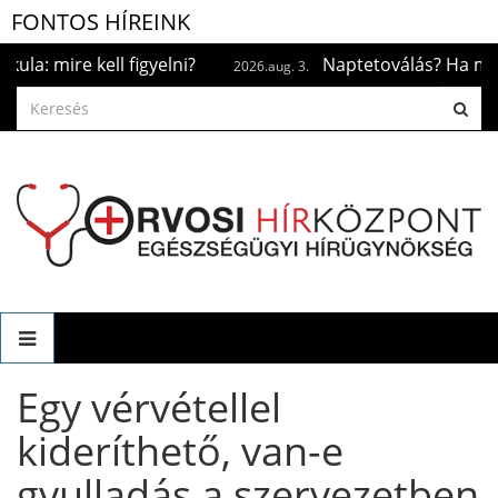
FONTOS HÍREINK
e kell figyelni?
Naptetoválás? Ha már megtört
2026.aug. 3.
Egy vérvétellel
kideríthető, van-e
gyulladás a szervezetben