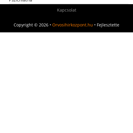
Kapcsolat
Copyright © 2026 •
Orvosihirkozpont.hu
• Fejlesztette