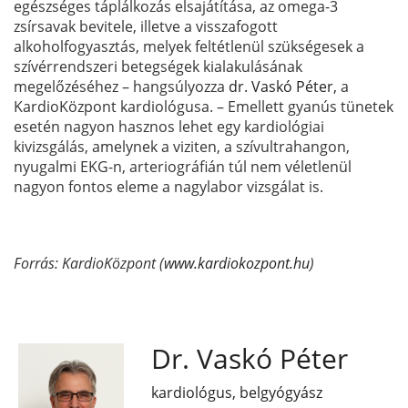
egészséges táplálkozás elsajátítása, az omega-3
zsírsavak bevitele, illetve a visszafogott
alkoholfogyasztás, melyek feltétlenül szükségesek a
szívérrendszeri betegségek kialakulásának
megelőzéséhez – hangsúlyozza
dr. Vaskó Péter,
a
KardioKözpont kardiológusa. – Emellett gyanús tünetek
esetén nagyon hasznos lehet egy kardiológiai
kivizsgálás, amelynek a viziten, a szívultrahangon,
nyugalmi EKG-n, arteriográfián túl nem véletlenül
nagyon fontos eleme a nagylabor vizsgálat is.
Forrás: KardioKözpont (
www.kardiokozpont.hu
)
Dr. Vaskó Péter
kardiológus, belgyógyász