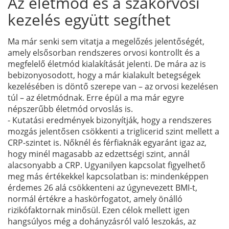
Az életmód és a szakorvosi
kezelés együtt segíthet
Ma már senki sem vitatja a megelőzés jelentőségét,
amely elsősorban rendszeres orvosi kontrollt és a
megfelelő életmód kialakítását jelenti. De mára az is
bebizonyosodott, hogy a már kialakult betegségek
kezelésében is döntő szerepe van – az orvosi kezelésen
túl – az életmódnak. Erre épül a ma már egyre
népszerűbb életmód orvoslás is.
- Kutatási eredmények bizonyítják, hogy a rendszeres
mozgás jelentősen csökkenti a triglicerid szint mellett a
CRP-szintet is. Nőknél és férfiaknák egyaránt igaz az,
hogy minél magasabb az edzettségi szint, annál
alacsonyabb a CRP. Ugyanilyen kapcsolat figyelhető
meg más értékekkel kapcsolatban is: mindenképpen
érdemes 26 alá csökkenteni az úgynevezett BMI-t,
normál értékre a haskörfogatot, amely önálló
rizikófaktornak minősül. Ezen célok mellett igen
hangsúlyos még a dohányzásról való leszokás, az