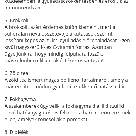
küzdelemben, a gyulladáscsökkentésben és erősítik az
immunrendszert.
5. Brokkoli
A brokkolit azért érdemes külön kiemelni, mert a
sulforafán nevű összetevője a kutatások szerint
lassítani képes az ízületi gyulladás előrehaladását. Ezen
kívül nagyszerű K- és C-vitamin forrás. Azonban
ügyeljünk rá, hogy mindig félpuhára főzzük,
máskülönben elillannak értékes összetevői!
6. Zöld tea
A zöld tea ismert magas polifenol tartalmáról, amely a
már említett módon gyulladáscsökkentő hatással bír.
7. Fokhagyma
A szakemberek úgy vélik, a fokhagyma diallil diszulfid
nevű hatóanyaga képes felvenni a harcot azon enzimek
ellen, amelyek roncsolják a porcokat.
8. Diófélék