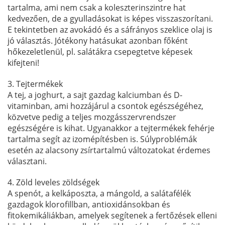
tartalma, ami nem csak a koleszterinszintre hat
kedvezően, de a gyulladásokat is képes visszaszorítani.
E tekintetben az avokádó és a sáfrányos szeklice olaj is
jó választás. Jótékony hatásukat azonban főként
hőkezeletlenül, pl. salátákra csepegtetve képesek
kifejteni!
3. Tejtermékek
A tej, a joghurt, a sajt gazdag kalciumban és D-
vitaminban, ami hozzájárul a csontok egészségéhez,
közvetve pedig a teljes mozgásszervrendszer
egészségére is kihat. Ugyanakkor a tejtermékek fehérje
tartalma segít az izomépítésben is. Súlyproblémák
esetén az alacsony zsírtartalmú változatokat érdemes
választani.
4. Zöld leveles zöldségek
A spenót, a kelkáposzta, a mángold, a salátafélék
gazdagok klorofillban, antioxidánsokban és
fitokemikáliákban, amelyek segítenek a fertőzések elleni