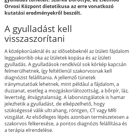
Orvosi Központ dietetikusa az erre vonatkozó
kutatási eredményekről beszélt.
A gyulladást kell
visszaszorítani
A középkorúaknál és az idősebbeknél az ízületi fájdalom
leggyakoribb oka az ízületek kopása és az ízületi
gyulladás. A gyulladások rendkívül sok kórkép kapcsán
felmerülhetnek, így feltétlenül szakorvosnak kell
diagnózist felállítania. A jellemző tünetek
iránymutatóak lehetnek, mint például a fájdalom, a
duzzanat, esetleg a mozgáskorlátozottság, a bőrpír, láz,
levertség, étvágytalanság. A laborvizsgálatok is hamar
jelezhetik a gyulladást, de elképzelhető, hogy
szükségessé válik ultrahang, röntgen, CT vagy MRI
vizsgálat. Az elsődleges lépés azonban természetesen a
szakorvos felkeresése, a pontos diagnózis felállítása és
a terápia elrendelése.