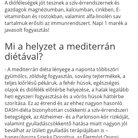
A dióféleségek jót tesznek a szív-érrendszernek és
gazdagok magnéziumban, kalciumban, cinkben, E-
vitaminban és rostokban, valamint alfa-linolén sav
tartalmuk erősíti az immunrendszert. Napi 1 marék a
javasolt fogyasztás!
Mi a helyzet a mediterrán
diétával?
- A mediterrán diéta lényege a naponta többszöri
gyümölcs, zöldség fogyasztás, sovány tejtermékek, a
teljes kiőrlésű pékáruk, a fehér húsok, egészséges
olajok és diófélék előtérbe helyezése, a halak legalább
heti egyszeri fogyasztása és a vörös húsok háttérbe
szorítása. Ez az étrend és az ehhez nagyon hasonló
DASH-diéta bizonyítottan csökkenti a szív-érrendszeri
betegségek, az Alzheimer- és a Parkinson-kór rizikóját,
valamint gyulladáscsökkentő hatása miatt nagyon jól
beválhat az ízületi gyulladás terápiájában is –
hangsúlyozza Szarka Dorottya, az Életmód Orvosi