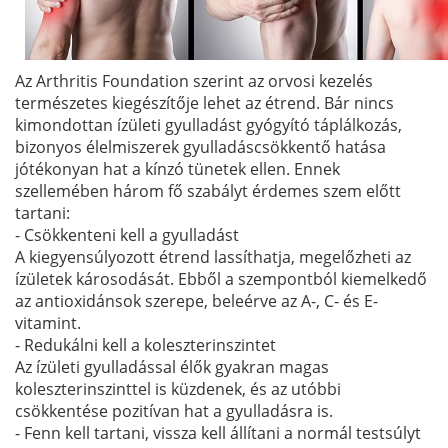
Az Arthritis Foundation szerint az orvosi kezelés
természetes kiegészítője lehet az étrend. Bár nincs
kimondottan ízületi gyulladást gyógyító táplálkozás,
bizonyos élelmiszerek gyulladáscsökkentő hatása
jótékonyan hat a kínzó tünetek ellen. Ennek
szellemében három fő szabályt érdemes szem előtt
tartani:
- Csökkenteni kell a gyulladást
A kiegyensúlyozott étrend lassíthatja, megelőzheti az
ízületek károsodását. Ebből a szempontból kiemelkedő
az antioxidánsok szerepe, beleérve az A-, C- és E-
vitamint.
- Redukálni kell a koleszterinszintet
Az ízületi gyulladással élők gyakran magas
koleszterinszinttel is küzdenek, és az utóbbi
csökkentése pozitívan hat a gyulladásra is.
- Fenn kell tartani, vissza kell állítani a normál testsúlyt