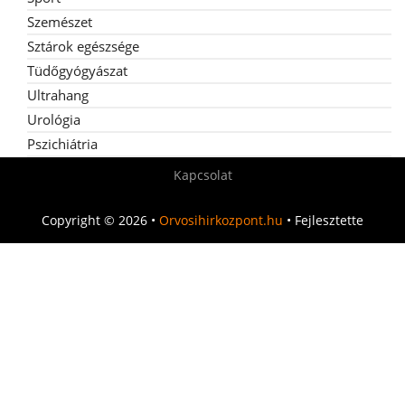
Szemészet
Sztárok egészsége
Tüdőgyógyászat
Ultrahang
Urológia
Pszichiátria
Kapcsolat
Copyright © 2026 •
Orvosihirkozpont.hu
• Fejlesztette