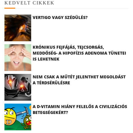
KEDVELT CIKKEK
VERTIGO VAGY SZÉDÜLÉS?
KRÓNIKUS FEJFÁJÁS, TEJCSORGÁS,
MEDDŐSÉG- A HIPOFÍZIS ADENOMA TÜNETEI
IS LEHETNEK
NEM CSAK A MŰTÉT JELENTHET MEGOLDÁST
A TÉRDSÉRÜLÉSRE
A D-VITAMIN HIÁNY FELELŐS A CIVILIZÁCIÓS
BETEGSÉGEKÉRT?