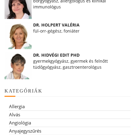
bőrgyógyász, allergológus és klinikai
immunológus
DR. HOLPERT VALÉRIA
fül-orr-gégész, foniáter
DR. HIDVÉGI EDIT PHD
gyermekgyógyász, gyermek és felnőtt
tüdőgyógyász, gasztroenterológus
KATEGÓRIÁK
Allergia
Alvás
Angiológia
Anyajegyszűrés