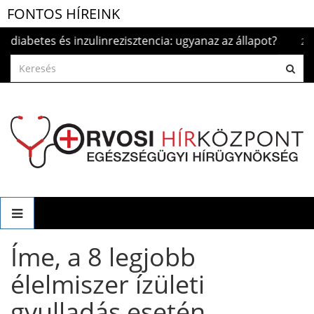
FONTOS HÍREINK
 és inzulinrezisztencia: ugyanaz az állapot?
S
2026.aug. 5.
Íme, a 8 legjobb
élelmiszer ízületi
gyulladás esetén