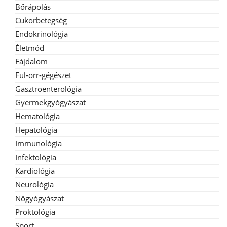
Bőrápolás
Cukorbetegség
Endokrinológia
Életmód
Fájdalom
Fül-orr-gégészet
Gasztroenterológia
Gyermekgyógyászat
Hematológia
Hepatológia
Immunológia
Infektológia
Kardiológia
Neurológia
Nőgyógyászat
Proktológia
Sport