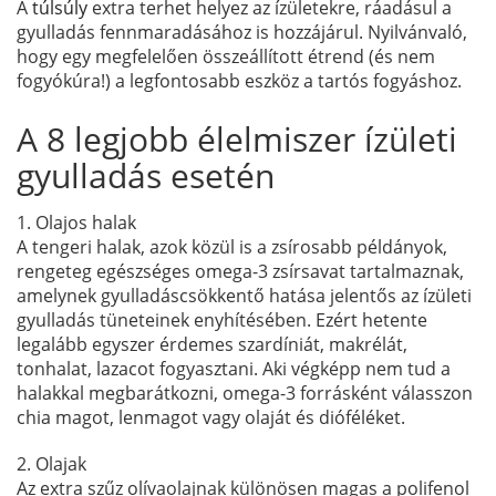
A
túlsúly
extra terhet helyez az ízületekre, ráadásul a
gyulladás fennmaradásához is hozzájárul. Nyilvánvaló,
hogy egy megfelelően összeállított étrend (és nem
fogyókúra!) a legfontosabb eszköz a tartós fogyáshoz.
A 8 legjobb élelmiszer ízületi
gyulladás esetén
1. Olajos halak
A tengeri halak, azok közül is a zsírosabb példányok,
rengeteg egészséges omega-3 zsírsavat tartalmaznak,
amelynek gyulladáscsökkentő hatása jelentős az ízületi
gyulladás tüneteinek enyhítésében. Ezért hetente
legalább egyszer érdemes szardíniát, makrélát,
tonhalat, lazacot fogyasztani. Aki végképp nem tud a
halakkal megbarátkozni, omega-3 forrásként válasszon
chia magot, lenmagot vagy olaját és dióféléket.
2. Olajak
Az extra szűz olívaolajnak különösen magas a polifenol