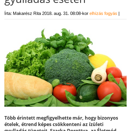
Írta: Makarész Rita
2018. aug. 31. 08:08-kor
elhízás
fogyás
|
Több érintett megfigyelhette már, hogy bizonyos
ételek, étrend képes csökkenteni az ízületi
gyulladás tüneteit. Szarka Dorottya, az Életmód