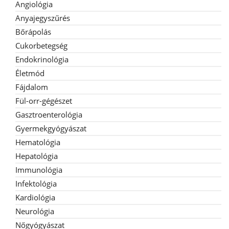
Angiológia
Anyajegyszűrés
Bőrápolás
Cukorbetegség
Endokrinológia
Életmód
Fájdalom
Fül-orr-gégészet
Gasztroenterológia
Gyermekgyógyászat
Hematológia
Hepatológia
Immunológia
Infektológia
Kardiológia
Neurológia
Nőgyógyászat