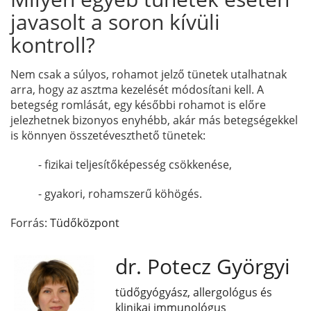
javasolt a soron kívüli
kontroll?
Nem csak a súlyos, rohamot jelző tünetek utalhatnak
arra, hogy az asztma kezelését módosítani kell. A
betegség romlását, egy későbbi rohamot is előre
jelezhetnek bizonyos enyhébb, akár más betegségekkel
is könnyen összetéveszthető tünetek:
- fizikai teljesítőképesség csökkenése,
- gyakori, rohamszerű köhögés.
Forrás:
Tüdőközpont
dr. Potecz Györgyi
tüdőgyógyász, allergológus és
klinikai immunológus