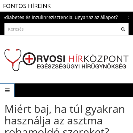
FONTOS HÍREINK
etes és inzulinrezisztencia: ugyanaz az állapot?
2026.aug. 5
Miért baj, ha túl gyakran
használja az asztma
rohamoldó szereket?