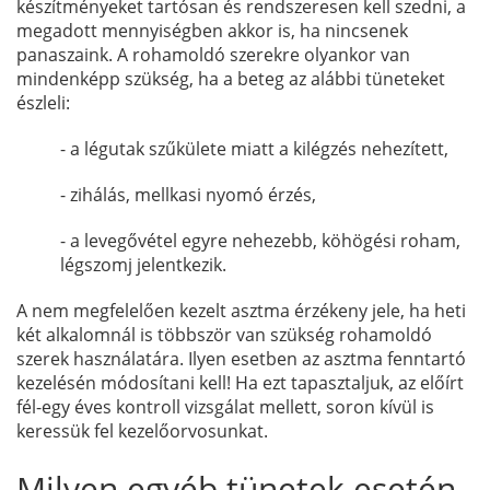
készítményeket tartósan és rendszeresen kell szedni, a
megadott mennyiségben akkor is, ha nincsenek
panaszaink. A rohamoldó szerekre olyankor van
mindenképp szükség, ha a beteg az alábbi tüneteket
észleli:
- a légutak szűkülete miatt a kilégzés nehezített,
- zihálás, mellkasi nyomó érzés,
- a levegővétel egyre nehezebb, köhögési roham,
légszomj jelentkezik.
A nem megfelelően kezelt asztma érzékeny jele, ha heti
két alkalomnál is többször van szükség rohamoldó
szerek használatára. Ilyen esetben az asztma fenntartó
kezelésén módosítani kell! Ha ezt tapasztaljuk, az előírt
fél-egy éves kontroll vizsgálat mellett, soron kívül is
keressük fel kezelőorvosunkat.
Milyen egyéb tünetek esetén