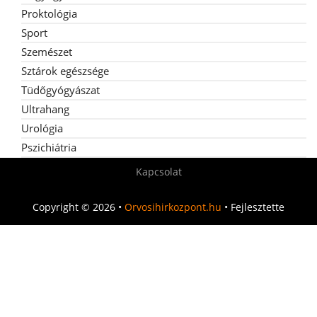
Proktológia
Sport
Szemészet
Sztárok egészsége
Tüdőgyógyászat
Ultrahang
Urológia
Pszichiátria
Kapcsolat
Copyright © 2026 •
Orvosihirkozpont.hu
• Fejlesztette