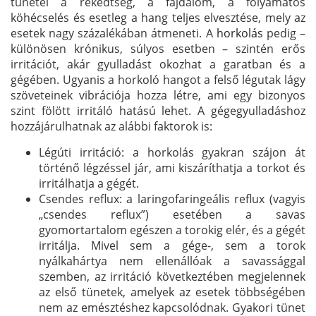
tünetei a rekedtség, a fájdalom, a folyamatos
köhécselés és esetleg a hang teljes elvesztése, mely az
esetek nagy százalékában átmeneti. A
horkolás
pedig –
különösen krónikus, súlyos esetben – szintén erős
irritációt, akár gyulladást okozhat a garatban és a
gégében. Ugyanis a horkoló hangot a felső légutak lágy
szöveteinek vibrációja hozza létre, ami egy bizonyos
szint fölött irritáló hatású lehet. A gégegyulladáshoz
hozzájárulhatnak az alábbi faktorok is:
Légúti irritáció: a horkolás gyakran szájon át
történő légzéssel jár, ami kiszáríthatja a torkot és
irritálhatja a gégét.
Csendes reflux: a laringofaringeális reflux (vagyis
„csendes reflux”) esetében a savas
gyomortartalom egészen a torokig elér, és a gégét
irritálja. Mivel sem a gége-, sem a torok
nyálkahártya nem ellenállóak a savassággal
szemben, az irritáció következtében megjelennek
az első tünetek, amelyek az esetek többségében
nem az emésztéshez kapcsolódnak. Gyakori tünet