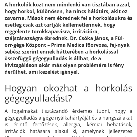
A horkolók közt nem mindenki van tisztában azzal,
hogy horkol, különösen, ha nincs hálótárs, akit ez
zavarna. Mások nem ébrednek fel a horkolásukra és
esetleg csak azt tartják kellemetlennek, hogy
reggelente torokkaparásra, irritációra,
szájszárazságra ébrednek. Dr. Csóka János, a Fül-
orr-gége Központ – Prima Medica főorvosa, fej-nyak
sebész szerint ennek hátterében a horkolással
összefüggő gégegyulladás is állhat, de a
kivizsgáláson akár más olyan problémára is fény
derülhet, ami kezelést igényel.
Hogyan okozhat a horkolás
gégegyulladást?
A fogalmakat tisztázandó érdemes tudni, hogy a
gégegyulladás a gége nyálkahártyáját és a hangszálakat
is érintő fertőzések, allergia, kémiai behatások,
irritációk hatására alakul ki, amelynek jellegzetes