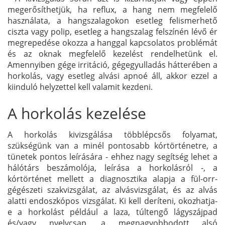
megerősíthetjük, ha reflux, a hang nem megfelelő
használata, a hangszalagokon esetleg felismerhető
ciszta vagy polip, esetleg a hangszalag felszínén lévő ér
megrepedése okozza a hanggal kapcsolatos problémát
és az oknak megfelelő kezelést rendelhetünk el.
Amennyiben gége irritáció, gégegyulladás hátterében a
horkolás, vagy esetleg alvási apnoé áll, akkor ezzel a
kiinduló helyzettel kell valamit kezdeni.
A horkolás kezelése
A horkolás kivizsgálása többlépcsős folyamat,
szükségünk van a minél pontosabb kórtörténetre, a
tünetek pontos leírására - ehhez nagy segítség lehet a
hálótárs beszámolója, leírása a horkolásról -, a
kórtörténet mellett a diagnosztika alapja a fül-orr-
gégészeti szakvizsgálat, az alvásvizsgálat, és az alvás
alatti endoszkópos vizsgálat. Ki kell deríteni, okozhatja-
e a horkolást például a laza, túltengő lágyszájpad
és/vagy nyelvcsap, a megnagyobbodott alsó