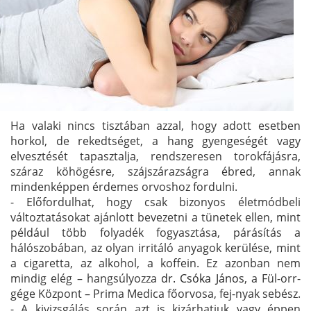
Ha valaki nincs tisztában azzal, hogy adott esetben
horkol, de rekedtséget, a hang gyengeségét vagy
elvesztését tapasztalja, rendszeresen torokfájásra,
száraz köhögésre, szájszárazságra ébred, annak
mindenképpen érdemes orvoshoz fordulni.
- Előfordulhat, hogy csak bizonyos életmódbeli
változtatásokat ajánlott bevezetni a tünetek ellen, mint
például több folyadék fogyasztása, párásítás a
hálószobában, az olyan irritáló anyagok kerülése, mint
a cigaretta, az alkohol, a koffein. Ez azonban nem
mindig elég – hangsúlyozza
dr. Csóka János
, a Fül-orr-
gége Központ – Prima Medica főorvosa, fej-nyak sebész.
- A kivizsgálás során azt is kizárhatjuk vagy éppen