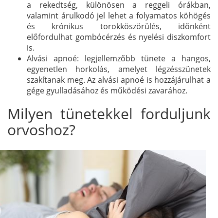
a rekedtség, különösen a reggeli órákban,
valamint árulkodó jel lehet a folyamatos köhögés
és krónikus torokköszörülés, időnként
előfordulhat gombócérzés és nyelési diszkomfort
is.
Alvási apnoé: legjellemzőbb tünete a hangos,
egyenetlen horkolás, amelyet légzésszünetek
szakítanak meg. Az alvási apnoé is hozzájárulhat a
gége gyulladásához és működési zavarához.
Milyen tünetekkel forduljunk
orvoshoz?