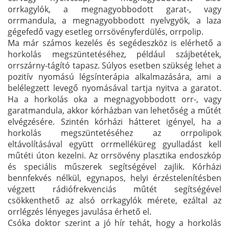
orrkagylók, a megnagyobbodott garat-, vagy
orrmandula, a megnagyobbodott nyelvgyök, a laza
gégefedő vagy esetleg orrsövényferdülés, orrpolip.
Ma már számos kezelés és segédeszköz is elérhető a
horkolás megszüntetéséhez, például szájbetétek,
orrszárny-tágító tapasz. Súlyos esetben szükség lehet a
pozitív nyomású légsínterápia alkalmazására, ami a
belélegzett levegő nyomásával tartja nyitva a garatot.
Ha a horkolás oka a megnagyobbodott orr-, vagy
garatmandula, akkor kórházban van lehetőség a műtét
elvégzésére. Szintén kórházi hátteret igényel, ha a
horkolás megszüntetéséhez az orrpolipok
eltávolításával együtt orrmelléküreg gyulladást kell
műtéti úton kezelni. Az orrsövény plasztika endoszkóp
és speciális műszerek segítségével zajlik. Kórházi
bennfekvés nélkül, egynapos, helyi érzéstelenítésben
végzett rádiófrekvenciás műtét segítségével
csökkenthető az alsó orrkagylók mérete, ezáltal az
orrlégzés lényeges javulása érhető el.
Csóka doktor szerint a jó hír tehát, hogy a horkolás