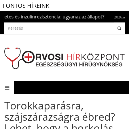
FONTOS HÍREINK
s inzulinrezisztencia: ugyanaz az állapot?
Szí
2026.aug. 5.
Torokkaparásra,
szájszárazságra ébred?
Lehet, hogy a horkolás