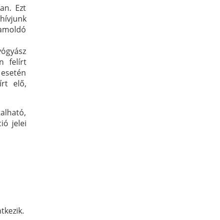
an. Ezt
hívjunk
hamoldó
yógyász
 felírt
s esetén
rt elő,
talható,
ió jelei
tkezik.