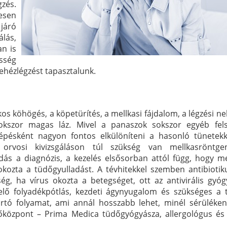
zés.
vesen
járó
lás,
n is
sség
ehézlégzést tapasztalunk.
os köhögés, a köpetürítés, a mellkasi fájdalom, a légzési n
sokszor magas láz. Mivel a panaszok sokszor egyéb fels
épésként nagyon fontos elkülöníteni a hasonló tünetekk
 orvosi kivizsgáláson túl szükség van mellkasröntge
adás a diagnózis, a kezelés elsősorban attól függ, hogy m
 okozta a tüdőgyulladást. A tévhitekkel szemben antibioti
ég, ha vírus okozta a betegséget, ott az antivirális gyóg
lő folyadékpótlás, kezdeti ágynyugalom és szükséges a 
tartó folyamat, ami annál hosszabb lehet, minél sérüléke
dőközpont – Prima Medica tüdőgyógyásza, allergológus és k