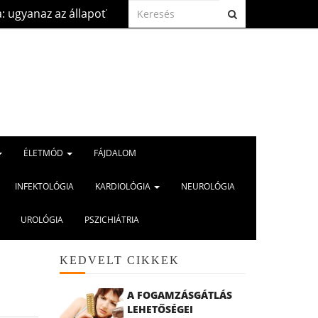
állapot?
Szívbetegség és kánikula: mire kell fig
2026.aug. 5.
ÉLETMÓD
FÁJDALOM
INFEKTOLÓGIA
KARDIOLÓGIA
NEUROLÓGIA
UROLÓGIA
PSZICHIÁTRIA
KEDVELT CIKKEK
A FOGAMZÁSGÁTLÁS
LEHETŐSÉGEI