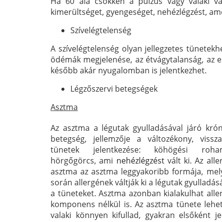
Ha 60 alá csökken a pulzus vagy valaki va
kimerültséget, gyengeséget, nehézlégzést, amel
Szívelégtelenség
A szívelégtelenség olyan jellegzetes tünetekh
ödémák megjelenése, az étvágytalanság, az erő
később akár nyugalomban is jelentkezhet.
Légzőszervi betegségek
Asztma
Az asztma a légutak gyulladásával járó krón
betegség, jellemzője a változékony, vissza
tünetek jelentkezése: köhögési roha
hörgőgörcs, ami
nehézlégzést
vált ki. Az alle
asztma az asztma leggyakoribb formája, mel
során allergének váltják ki a légutak gyulladás
a tüneteket. Asztma azonban kialakulhat alle
komponens nélkül is. Az asztma tünete lehet
valaki könnyen kifullad, gyakran elsőként je