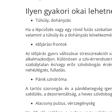
Ilyen gyakori okai lehet
Túlsúly, dohányzás
Ha a lépcsőzés vagy egy rövid futás szokatlanu
valamint a túlsúly és a dohányzás következmé
Időjárási frontok
Az időjárás gyors változásai stresszreakciót v
alkalmazkodjon. Különösen a szív-érrendszeri
szabálytalan és/vagy erős szívdobogás érzé
nehézlégzés, fulladás.
Pánik szindróma
A tartós szorongás és a pánikbetegség igen
szédülés, a dezorientáltság, a heves szívdobog
Alacsony pulzus, vérszegénység