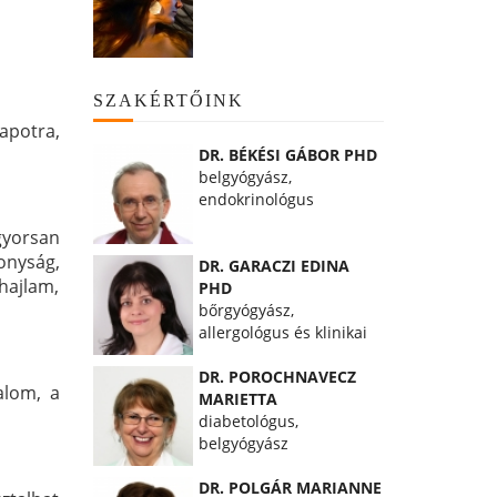
SZAKÉRTŐINK
lapotra,
DR. BÉKÉSI GÁBOR PHD
belgyógyász,
endokrinológus
 gyorsan
onyság,
DR. GARACZI EDINA
hajlam,
PHD
bőrgyógyász,
allergológus és klinikai
immunológus
DR. POROCHNAVECZ
alom, a
MARIETTA
diabetológus,
belgyógyász
DR. POLGÁR MARIANNE