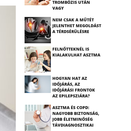
TROMBÓZIS UTÁN
VAGY
TROMBOFÍLIÁVAL
NEM CSAK A MŰTÉT
JELENTHET MEGOLDÁST
A TÉRDSÉRÜLÉSRE
FELNŐTTEKNÉL IS
KIALAKULHAT ASZTMA
HOGYAN HAT AZ
IDŐJÁRÁS, AZ
IDŐJÁRÁSI FRONTOK
AZ EPILEPSZIÁRA?
ASZTMA ÉS COPD:
NAGYOBB BIZTONSÁG,
JOBB ÉLETMINŐSÉG
TÁVDIAGNOSZTIKAI
ESZKÖZÖKKEL