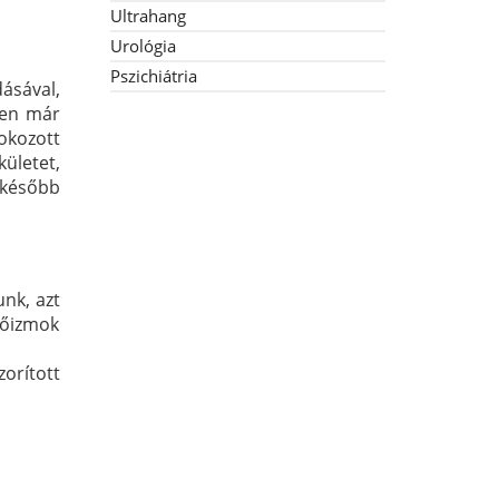
Ultrahang
Urológia
Pszichiátria
ásával,
zően már
fokozott
ületet,
 később
unk, azt
zőizmok
zorított