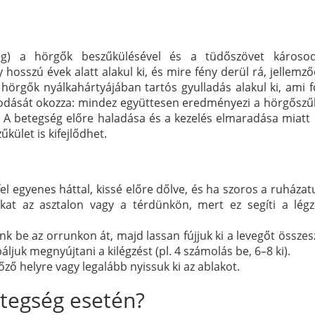
ég) a hörgők beszűkülésével és a tüdőszövet károsod
 hosszú évek alatt alakul ki, és mire fény derül rá, jellem
 hörgők nyálkahártyájában tartós gyulladás alakul ki, ami 
odását okozza: mindez együttesen eredményezi a hörgőszűk
ki. A betegség előre haladása és a kezelés elmaradása miatt
ület is kifejlődhet.
fel egyenes háttal, kissé előre dőlve, és ha szoros a ruházat
at az asztalon vagy a térdünkön, mert ez segíti a lég
nk be az orrunkon át, majd lassan fújjuk ki a levegőt összes
áljuk megnyújtani a kilégzést (pl. 4 számolás be, 6–8 ki).
őző helyre vagy legalább nyissuk ki az ablakot.
etegség esetén?