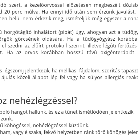
ó szert, a kezelőorvossal előzetesen megbeszélt dózisb
d 20 perc múlva. Ha ennyi idő után sem érzünk javulást, 
ercen belül nem érkezik meg, ismételjük még egyszer a ro
 hörgőtágító inhalátort (pipát) úgy, ahogyan azt a tüdőg
örgők görcsének oldására. Ha a tüdőgyógyász korábban
el szedni az előírt protokoll szerint, illetve légúti fertőzé
het. Ha az orvos korábban hosszú távú oxigénterápiát í
s légszomj jelentkezik, ha mellkasi fájdalom, szorítás tapasz
ájulás közeli állapot lép fel vagy ha súlyos allergiás reakc
oz nehézlégzéssel?
poló hangot hallunk, és ez a tünet ismétlődően jelentkezik.
rzünk.
 köhögéssel, nehézlégzéssel küzdünk.
am, vagy éjszaka, fekvő helyzetben ránk törő köhögés jelen