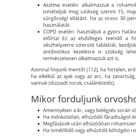
Asztma
esetén: alkalmazzuk a rohamold
ismételjük meg szükség szerint 15, maj
sürgősségi ellátást. Ha az orvos 30 p
használatát.
COPD esetén: használjuk a gyors hatású
előírta! Ez az elsődleges teendő a h
vészhelyzetre szteroid tablettát, kezdjük 
antibiotikus kezelésre is szükség le
természetesen alkalmazzuk azt is.
Azonnal hívjunk mentőt (112), ha hirtelen, erő
ha elkékül az ajak vagy az arc, ha zavartság, 
vannak (duzzadt torok, csalánkiütés).
Mikor forduljunk orvosh
Amennyiben a ki-, vagy belégzés során sí
Ha indokolatlan, elhúzódó fáradtságot é
Megfázások után elhúzódóan rohamszerű
Ha ismétlődő vagy elhúzódó köhögési roh