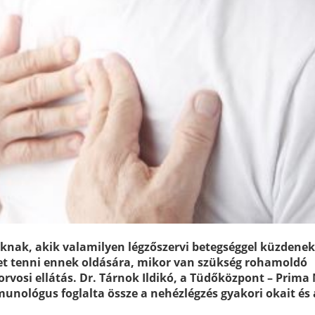
knak, akik valamilyen légzőszervi betegséggel küzdenek
het tenni ennek oldására, mikor van szükség rohamoldó
orvosi ellátás. Dr. Tárnok Ildikó, a Tüdőközpont – Prima
munológus foglalta össze a nehézlégzés gyakori okait és 