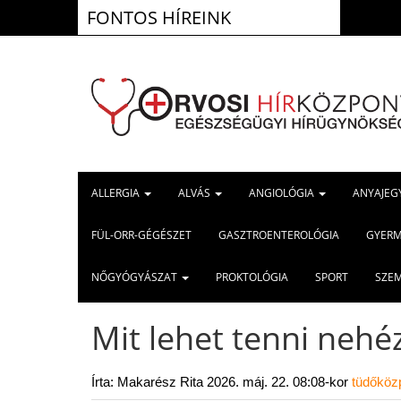
FONTOS HÍREINK
ALLERGIA
ALVÁS
ANGIOLÓGIA
ANYAJEG
FÜL-ORR-GÉGÉSZET
GASZTROENTEROLÓGIA
GYER
NŐGYÓGYÁSZAT
PROKTOLÓGIA
SPORT
SZE
Mit lehet tenni nehé
Írta: Makarész Rita
2026. máj. 22. 08:08-kor
tüdőköz