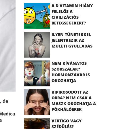
A D-VITAMIN HIÁNY
FELELŐS A
CIVILIZÁCIÓS
BETEGSÉGEKÉRT?
ILYEN TÜNETEKKEL
JELENTKEZIK AZ
ÍZÜLETI GYULLADÁS
NEM KÍVÁNATOS
SZŐRSZÁLAK?
HORMONZAVAR IS
OKOZHATJA
KIPIROSODOTT AZ
ORRA? NEM CSAK A
, de
MASZK OKOZHATJA A
PÓKHÁLÓEREK
 Medica
MEGJELENÉSÉT
a
VERTIGO VAGY
SZÉDÜLÉS?