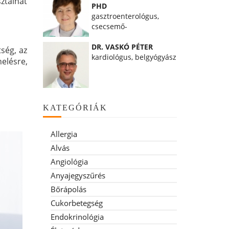
ztalhat
PHD
gasztroenterológus,
csecsemő-
gyermekgyógyász
DR. VASKÓ PÉTER
tség, az
kardiológus, belgyógyász
helésre,
KATEGÓRIÁK
Allergia
Alvás
Angiológia
Anyajegyszűrés
Bőrápolás
Cukorbetegség
Endokrinológia