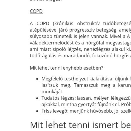
COPD
A
COPD
(krónikus obstruktív tüdőbetegs
átépülésével járó progresszív betegség, amely
súlyosabb tüneteik is jelen vannak. Mivel a A
váladéktermelődést és a hörgőfal megvastag
ami miatt sípoló légzés, nehézlégzés alakul 
tüdőtágulás és maradandó, fokozódó hörgőszűk
Mit lehet tenni enyhébb esetben?
Megfelelő testhelyzet kialakítása: üljünk 
lazítsuk meg. Támasszuk meg a karunk
munkáját.
Tudatos légzés: lassan, mélyen lélegezzü
ajkakkal, mintha gyertyát fújnánk el. Prób
Friss levegő: menjünk hűvösebb, jól szell
Mit lehet tenni ismert b