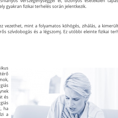
shiányos vérszegénységgel él, bizonyos esetekben tapas
y gyakran fizikai terhelés során jelentkezik.
ez vezethet, mint a folyamatos köhögés, zihálás, a kimerül
s szívdobogás és a légszomj. Ez utóbbi eleinte fizikai ter
ikus
térő
mok,
rgiás
ynek
át és
rgiás
, ha
lzi a