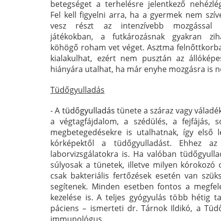
betegséget a terhelésre jelentkező nehézlég
Fel kell figyelni arra, ha a gyermek nem szí
vesz részt az intenzívebb mozgással 
játékokban, a futkározásnak gyakran zihá
köhögő roham vet véget. Asztma felnőttkorba
kialakulhat, ezért nem pusztán az állóképe
hiányára utalhat, ha már enyhe mozgásra is n
Tüdőgyulladás
- A
tüdőgyulladás
tünete a száraz vagy váladék
a végtagfájdalom, a szédülés, a fejfájás, 
megbetegedésekre is utalhatnak, így első l
kórképektől a tüdőgyulladást. Ehhez az
laborvizsgálatokra is. Ha valóban tüdőgyull
súlyosak a tünetek, illetve milyen kórokozó
csak bakteriális fertőzések esetén van szüks
segítenek. Minden esetben fontos a megfele
kezelése is. A teljes gyógyulás több hétig 
páciens – ismerteti dr. Tárnok Ildikó, a Tü
immunológus.