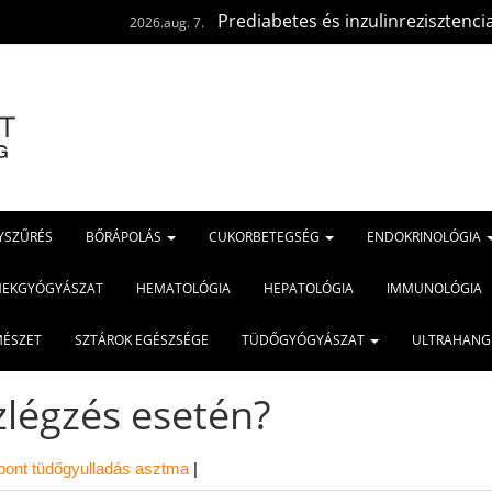
Prediabetes és inzulinrezisztencia: ugyanaz az 
2026.aug. 7.
YSZŰRÉS
BŐRÁPOLÁS
CUKORBETEGSÉG
ENDOKRINOLÓGIA
MEKGYÓGYÁSZAT
HEMATOLÓGIA
HEPATOLÓGIA
IMMUNOLÓGIA
MÉSZET
SZTÁROK EGÉSZSÉGE
TÜDŐGYÓGYÁSZAT
ULTRAHANG
zlégzés esetén?
pont
tüdőgyulladás
asztma
|