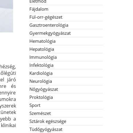
Életmód
Fájdalom
Fül-orr-gégészet
Gasztroenterológia
Gyermekgyógyászat
Hematológia
Hepatológia
Immunológia
Infektológia
ehézség,
őlégúti
Kardiológia
el járó
Neurológia
nre és
Nőgyógyászat
ennyire
Proktológia
kumokra
Sport
yszerek
tünetek
Szemészet
nyebb a
Sztárok egészsége
linikai
Tüdőgyógyászat