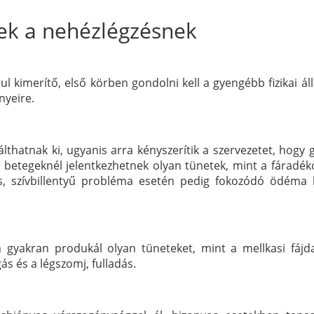
nek a nehézlégzésnek
l kimerítő, első körben gondolni kell a gyengébb fizikai ál
nyeire.
álthatnak ki, ugyanis arra kényszerítik a szervezetet, hogy
 betegeknél jelentkezhetnek olyan tünetek, mint a fáradék
s, szívbillentyű probléma esetén pedig fokozódó ödéma 
 gyakran produkál olyan tüneteket, mint a mellkasi fájd
ás és a légszomj, fulladás.