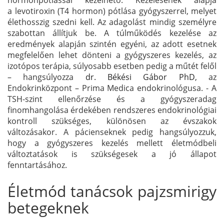
a levotiroxin (T4 hormon) pótlása gyógyszerrel, melyet
élethosszig szedni kell. Az adagolást mindig személyre
szabottan állítjuk be. A túlműködés kezelése az
eredmények alapján szintén egyéni, az adott esetnek
megfelelően lehet dönteni a gyógyszeres kezelés, az
izotópos terápia, súlyosabb esetben pedig a műtét felől
– hangsúlyozza
dr. Békési Gábor PhD
, az
Endokrinközpont – Prima Medica endokrinológusa. - A
TSH-szint ellenőrzése és a gyógyszeradag
finomhangolása érdekében rendszeres endokrinológiai
kontroll szükséges, különösen az évszakok
változásakor. A pácienseknek pedig hangsúlyozzuk,
hogy a gyógyszeres kezelés mellett életmódbeli
változtatások is szükségesek a jó állapot
fenntartásához.
Életmód tanácsok pajzsmirigy
betegeknek