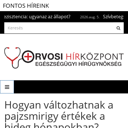
FONTOS HÍREINK
ztencia: ugyanaz az állapot?
Szívbetegség és ká
2026.aug. 5.
Hogyan változhatnak a
pajzsmirigy értékek a
hideg hónapokban?