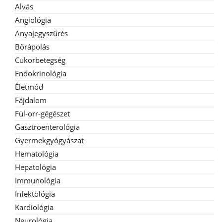
Alvás
Angiológia
Anyajegyszűrés
Bőrápolás
Cukorbetegség
Endokrinológia
Életmód
Fájdalom
Fül-orr-gégészet
Gasztroenterológia
Gyermekgyógyászat
Hematológia
Hepatológia
Immunológia
Infektológia
Kardiológia
Neurológia