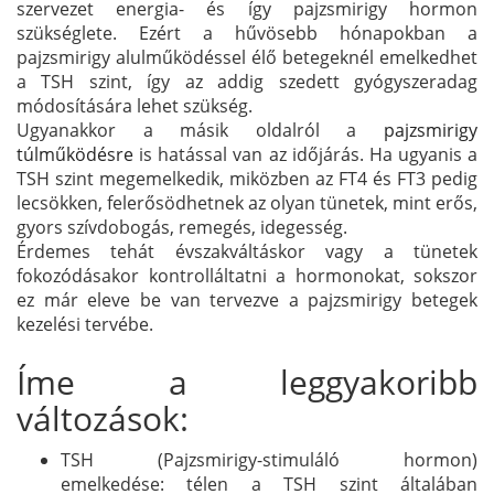
szervezet energia- és így pajzsmirigy hormon
szükséglete. Ezért a hűvösebb hónapokban a
pajzsmirigy alulműködéssel élő betegeknél emelkedhet
a TSH szint, így az addig szedett gyógyszeradag
módosítására lehet szükség.
Ugyanakkor a másik oldalról a
pajzsmirigy
túlműködésre
is hatással van az időjárás. Ha ugyanis a
TSH szint megemelkedik, miközben az FT4 és FT3 pedig
lecsökken, felerősödhetnek az olyan tünetek, mint erős,
gyors szívdobogás, remegés, idegesség.
Érdemes tehát évszakváltáskor vagy a tünetek
fokozódásakor kontrolláltatni a hormonokat, sokszor
ez már eleve be van tervezve a pajzsmirigy betegek
kezelési tervébe.
Íme a leggyakoribb
változások:
TSH (Pajzsmirigy-stimuláló hormon)
emelkedése: télen a TSH szint általában