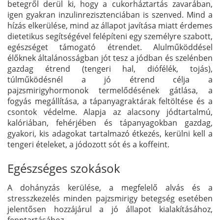
betegről derül ki, hogy a cukorháztartás zavarában,
igen gyakran inzulinrezisztenciában is szenved. Mind a
hízás elkerülése, mind az állapot javítása miatt érdemes
dietetikus segítségével felépíteni egy személyre szabott,
egészséget támogató étrendet. Alulműköddésel
élőknek általánosságban jót tesz a jódban és szelénben
gazdag étrend (tengeri hal, diófélék, tojás),
túlműködésnél a jó étrend célja a
pajzsmirigyhormonok termelődésének gátlása, a
fogyás megállítása, a tápanyagraktárak feltöltése és a
csontok védelme. Alapja az alacsony jódtartalmú,
kalóriában, fehérjében és tápanyagokban gazdag,
gyakori, kis adagokat tartalmazó étkezés, kerülni kell a
tengeri ételeket, a jódozott sót és a koffeint.
Egészséges szokások
A dohányzás kerülése, a megfelelő alvás és a
stresszkezelés minden pajzsmirigy betegség esetében
jelentősen hozzájárul a jó állapot kialakításához,
fenntartásához.