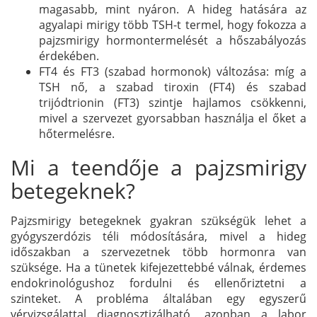
magasabb, mint nyáron. A hideg hatására az
agyalapi mirigy több TSH-t termel, hogy fokozza a
pajzsmirigy hormontermelését a hőszabályozás
érdekében.
FT4 és FT3 (szabad hormonok) változása: míg a
TSH nő, a szabad tiroxin (FT4) és szabad
trijódtrionin (FT3) szintje hajlamos csökkenni,
mivel a szervezet gyorsabban használja el őket a
hőtermelésre.
Mi a teendője a pajzsmirigy
betegeknek?
Pajzsmirigy betegeknek gyakran szükségük lehet a
gyógyszerdózis téli módosítására, mivel a hideg
időszakban a szervezetnek több hormonra van
szüksége. Ha a tünetek kifejezettebbé válnak, érdemes
endokrinológushoz fordulni és ellenőriztetni a
szinteket. A probléma általában egy egyszerű
vérvizsgálattal diagnosztizálható, azonban a labor