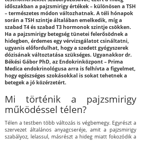
időszakban a pajzsmirigy értékek – különösen a TSH
– természetes módon változhatnak. A téli hónapok
során a TSH szintje általában emelkedik, míg a
szabad T4 és szabad T3 hormonok szintje csökken.
Ha a pajzsmirigy betegség tünetei felerősödnek a
hidegben, érdemes egy vérvizsgálatot csináltatni,
ugyanis előfordulhat, hogy a szedett gyógyszerek
dózisának változtatása szükséges. Ugyanakkor dr.
Békési Gábor PhD, az Endokrinközpont – Prima
Medica endokrinológusa arra is felhívta a figyelmet,
hogy egészséges szokásokkal is sokat tehetnek a
betegek a jó közérzetért.
Mi történik a pajzsmirigy
működéssel télen?
Télen a testben több változás is végbemegy. Egyrészt a
szervezet általános anyagcseréje, amit a pajzsmirigy
szabályoz, lelassul, másrészt a hideg miatt fokozódik a