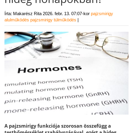
Írta: Makarész Rita
2026. febr. 13. 07:07-kor
pajzsmirigy
alulműködés
pajzsmirigy túlműködés
|
A pajzsmirigy funkciója szorosan összefügg a
testhőmérséklet szabályozásával, ezért a hideg