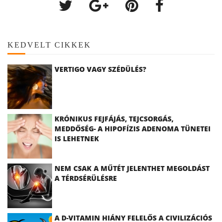
KEDVELT CIKKEK
VERTIGO VAGY SZÉDÜLÉS?
KRÓNIKUS FEJFÁJÁS, TEJCSORGÁS,
MEDDŐSÉG- A HIPOFÍZIS ADENOMA TÜNETEI
IS LEHETNEK
NEM CSAK A MŰTÉT JELENTHET MEGOLDÁST
A TÉRDSÉRÜLÉSRE
A D-VITAMIN HIÁNY FELELŐS A CIVILIZÁCIÓS