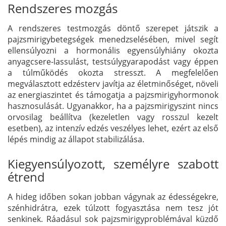
Rendszeres mozgás
A rendszeres testmozgás döntő szerepet játszik a
pajzsmirigybetegségek menedzselésében, mivel segít
ellensúlyozni a hormonális egyensúlyhiány okozta
anyagcsere-lassulást, testsúlygyarapodást vagy éppen
a túlműködés okozta stresszt. A megfelelően
megválasztott edzésterv javítja az életminőséget, növeli
az energiaszintet és támogatja a pajzsmirigyhormonok
hasznosulását. Ugyanakkor, ha a pajzsmirigyszint nincs
orvosilag beállítva (kezeletlen vagy rosszul kezelt
esetben), az intenzív edzés veszélyes lehet, ezért az első
lépés mindig az állapot stabilizálása.
Kiegyensúlyozott, személyre szabott
étrend
A hideg időben sokan jobban vágynak az édességekre,
szénhidrátra, ezek túlzott fogyasztása nem tesz jót
senkinek. Ráadásul sok pajzsmirigyproblémával küzdő