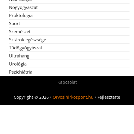
Nőgyógyászat
Proktológia
Sport
Szemészet
Sztárok egészsége
Tüdőgyógyászat
Ultrahang
Urológia
Pszichiátria
Kapcsolat
Copyright © 2026 •
Orvosihirkozpont.hu
• Fejlesztette