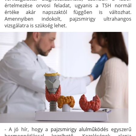
értelmezése orvosi feladat, ugyanis a TSH normál
értéke akár napszaktól függően is változhat.
Amennyiben indokolt, pajzsmirigy ultrahangos
vizsgálatra is szükség lehet.
- A jó hír, hogy a
pajzsmirigy alulműködés
egyszerű
hormonpótlással kezelhető. Kezelésének alapja