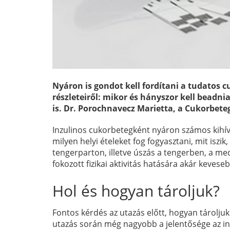
Nyáron is gondot kell fordítani a tudatos c
részleteiről: mikor és hányszor kell beadnia
is. Dr. Porochnavecz Marietta, a Cukorbet
Inzulinos cukorbetegként nyáron számos kihívá
milyen helyi ételeket fog fogyasztani, mit isz
tengerparton, illetve úszás a tengerben, a me
fokozott fizikai aktivitás hatására akár keveseb
Hol és hogyan tároljuk?
Fontos kérdés az utazás előtt, hogyan tárolju
utazás során még nagyobb a jelentősége az inz