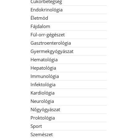
Cukorbetegség
Endokrinológia
Életmód
Fájdalom
Fül-orr-gégészet
Gasztroenterológia
Gyermekgyógyászat
Hematológia
Hepatológia
Immunológia
Infektológia
Kardiológia
Neurológia
Nőgyógyászat
Proktológia
Sport
Szemészet