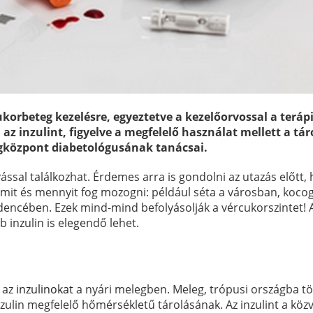
ukorbeteg kezelésre, egyeztetve a kezelőorvossal a teráp
 az inzulint, figyelve a megfelelő használat mellett a tár
egközpont diabetológusának tanácsai.
ssal találkozhat. Érdemes arra is gondolni az utazás előtt,
ik, mit és mennyit fog mozogni: például séta a városban, koco
dencében. Ezek mind-mind befolyásolják a vércukorszintet! 
b inzulin is elegendő lehet.
k az
inzulinokat
a nyári melegben. Meleg, trópusi országba t
ulin megfelelő hőmérsékletű tárolásának. Az inzulint a köz