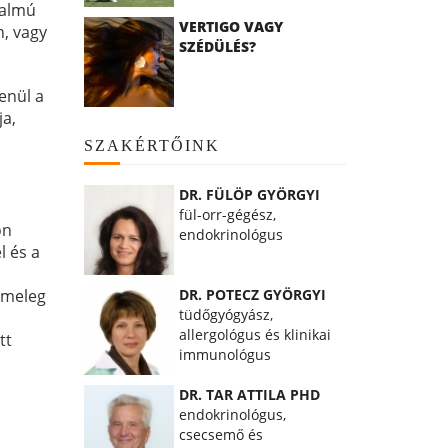
talmú
VERTIGO VAGY
n, vagy
SZÉDÜLÉS?
enül a
ja,
SZAKÉRTŐINK
DR. FÜLÖP GYÖRGYI
fül-orr-gégész,
on
endokrinológus
l és a
DR. POTECZ GYÖRGYI
a meleg
tüdőgyógyász,
allergológus és klinikai
tt
immunológus
DR. TAR ATTILA PHD
endokrinológus,
csecsemő és