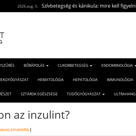
Szívbetegség és kánikula: mire kell figyelni?
6.aug. 5.
2026.a
YSZŰRÉS
BŐRÁPOLÁS
CUKORBETEGSÉG
ENDOKRINOLÓGIA
MEKGYÓGYÁSZAT
HEMATOLÓGIA
HEPATOLÓGIA
IMMUNOLÓGIA
MÉSZET
SZTÁROK EGÉSZSÉGE
TÜDŐGYÓGYÁSZAT
ULTRAHANG
n az inzulint?
naveczmarietta
|