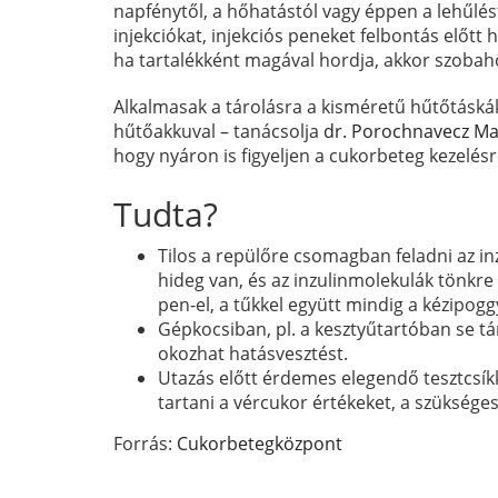
napfénytől, a hőhatástól vagy éppen a lehűléstő
injekciókat, injekciós peneket felbontás előtt 
ha tartalékként magával hordja, akkor szobah
Alkalmasak a tárolásra a kisméretű hűtőtáskák, 
hűtőakkuval – tanácsolja
dr. Porochnavecz Ma
hogy nyáron is figyeljen a cukorbeteg kezelésr
Tudta?
Tilos a repülőre csomagban feladni az in
hideg van, és az inzulinmolekulák tönkre
pen-el, a tűkkel együtt mindig a kézipogg
Gépkocsiban, pl. a kesztyűtartóban se tá
okozhat hatásvesztést.
Utazás előtt érdemes elegendő tesztcsíkka
tartani a vércukor értékeket, a szüksége
Forrás:
Cukorbetegközpont