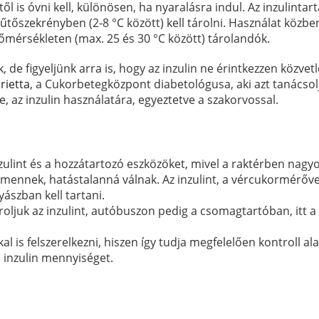
l is óvni kell, különösen, ha nyaralásra indul. Az inzulintar
hűtőszekrényben (2-8 °C között) kell tárolni. Használat közbe
őmérsékleten (max. 25 és 30 °C között) tárolandók.
de figyeljünk arra is, hogy az inzulin ne érintkezzen közvetl
rietta
, a Cukorbetegközpont diabetológusa, aki azt tanácsol
e, az inzulin használatára, egyeztetve a szakorvossal.
zulint és a hozzátartozó eszközöket, mivel a raktérben nagy
 mennek, hatástalanná válnak. Az inzulint, a vércukormérőve
yászban kell tartani.
roljuk az inzulint, autóbuszon pedig a csomagtartóban, itt 
l is felszerelkezni, hiszen így tudja megfelelően kontroll ala
s inzulin mennyiséget.