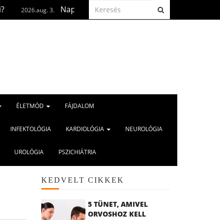
Naptetoválás? Ha már megtörtént, fontos az anyajeg
ug. 3.
ÉLETMÓD
FÁJDALOM
INFEKTOLÓGIA
KARDIOLÓGIA
NEUROLÓGIA
UROLÓGIA
PSZICHIÁTRIA
KEDVELT CIKKEK
5 TÜNET, AMIVEL
ORVOSHOZ KELL