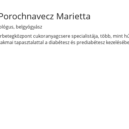
 Porochnavecz Marietta
ológus, belgyógyász
rbetegközpont cukoranyagcsere specialistája, több, mint h
zakmai tapasztalattal a diabétesz és prediabétesz kezeléséb