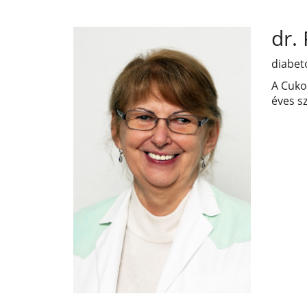
dr.
diabet
A Cuko
éves s