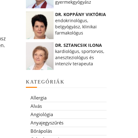
gyermekgyógyász
DR. KOPPÁNY VIKTÓRIA
endokrinológus,
belgyógyász, klinikai
farmakológus
úsz
en.
DR. SZTANCSIK ILONA
kardiológus, sportorvos,
aneszteziológus és
intenzív terapeuta
KATEGÓRIÁK
Allergia
Alvás
Angiológia
Anyajegyszűrés
Bőrápolás