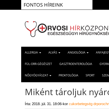
FONTOS HÍREINK
202
ALLERGIA
ALVÁS
ANGIOLÓGIA
ANYAJEG
FÜL-ORR-GÉGÉSZET
GASZTROENTEROLÓGIA
GYER
NŐGYÓGYÁSZAT
PROKTOLÓGIA
SPORT
SZE
Miként tároljuk nyáro
Írta:
2018. júl. 31. 18:06-kor
cukorbetegség
drporoch