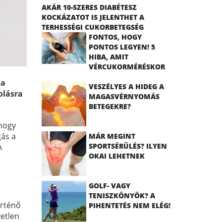
AKÁR 10-SZERES DIABÉTESZ
KOCKÁZATOT IS JELENTHET A
TERHESSÉGI CUKORBETEGSÉG
FONTOS, HOGY
PONTOS LEGYEN! 5
HIBA, AMIT
VÉRCUKORMÉRÉSKOR
ELKÖVETHET
ia
VESZÉLYES A HIDEG A
olásra
MAGASVÉRNYOMÁS
BETEGEKRE?
 hogy
gás a
MÁR MEGINT
SPORTSÉRÜLÉS? ILYEN
A
OKAI LEHETNEK
GOLF- VAGY
TENISZKÖNYÖK? A
örténő
PIHENTETÉS NEM ELÉG!
vetlen