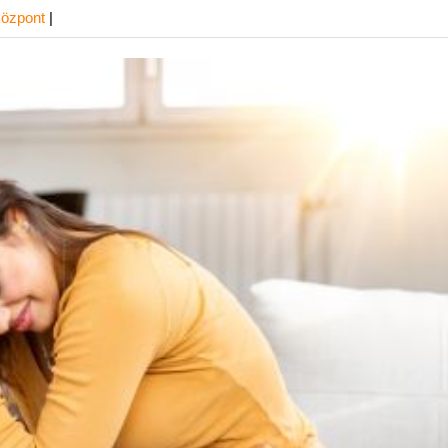
aközpont
|