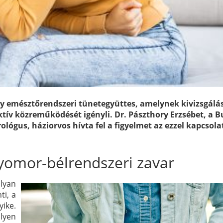
 egy emésztőrendszeri tünetegyüttes, amelynek kivizsgálá
aktív közreműködését igényli. Dr. Pászthory Erzsébet, a B
lógus, háziorvos hívta fel a figyelmet az ezzel kapcsola
gyomor-bélrendszeri zavar
yan
ti, a
yike.
lyen