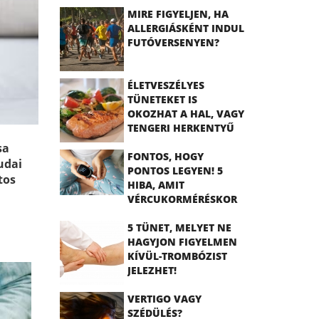
MIRE FIGYELJEN, HA
ALLERGIÁSKÉNT INDUL
FUTÓVERSENYEN?
ÉLETVESZÉLYES
TÜNETEKET IS
OKOZHAT A HAL, VAGY
TENGERI HERKENTYŰ
ALLERGIA
sa
FONTOS, HOGY
udai
PONTOS LEGYEN! 5
tos
HIBA, AMIT
VÉRCUKORMÉRÉSKOR
ELKÖVETHET
5 TÜNET, MELYET NE
HAGYJON FIGYELMEN
KÍVÜL-TROMBÓZIST
JELEZHET!
VERTIGO VAGY
SZÉDÜLÉS?