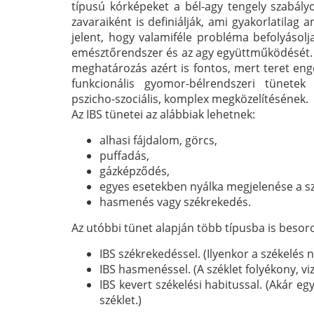
típusú kórképeket a bél-agy tengely szabály
zavaraiként is definiálják, ami gyakorlatilag a
jelent, hogy valamiféle probléma befolyásolj
emésztőrendszer és az agy együttműködését. 
meghatározás azért is fontos, mert teret en
funkcionális gyomor-bélrendszeri tünetek 
pszicho-szociális, komplex megközelítésének.
Az IBS tünetei az alábbiak lehetnek:
alhasi fájdalom, görcs,
puffadás,
gázképződés,
egyes esetekben nyálka megjelenése a s
hasmenés vagy székrekedés.
Az utóbbi tünet alapján több típusba is besoro
IBS székrekedéssel. (Ilyenkor a székelés
IBS hasmenéssel. (A széklet folyékony, viz
IBS kevert székelési habitussal. (Akár e
széklet.)