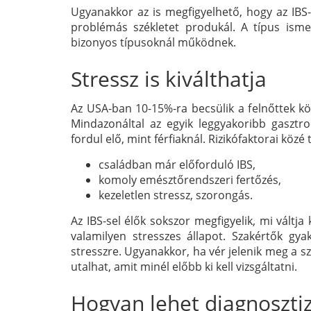
Ugyanakkor az is megfigyelhető, hogy az IB
problémás székletet produkál. A típus isme
bizonyos típusoknál működnek.
Stressz is kiválthatja
Az USA-ban 10-15%-ra becsülik a felnőttek köz
Mindazonáltal az egyik leggyakoribb gasztr
fordul elő, mint férfiaknál. Rizikófaktorai közé 
családban már előforduló IBS,
komoly emésztőrendszeri fertőzés,
kezeletlen stressz, szorongás.
Az IBS-sel élők sokszor megfigyelik, mi váltja
valamilyen stresszes állapot. Szakértők gya
stresszre. Ugyanakkor, ha vér jelenik meg a sz
utalhat, amit minél előbb ki kell vizsgáltatni.
Hogyan lehet diagnosztizá