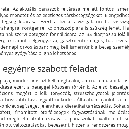
erete. Az aktuális panaszok feltárása mellett fontos isme
lyás menetét és az esetleges társbetegségeket. Elengedhet
egség kizárása. Ezért a fizikális vizsgálaton túl vérvizsg
rahangra, röntgenre, kolonoszkópiára is szükség lehet. H
lnak szervi betegség fennállására, az IBS diagnózisa feláll
lergiaközpont belgyógyásza, gasztroenterológus, háziorvos. 
ndennapi orvoslásban: meg kell ismernünk a beteg személy
ményes gyógyítása aligha lehetséges.
 egyénre szabott feladat
ápiája, mindenkinél azt kell megtalálni, ami nála működik – i
akítása ezért a beteggel közösen történik. Az első beszélge
 páciens megérti a lelki tényezők, stresszhelyzetek jelent
z a hosszabb távú együttműködés. Általában ajánlott a me
konkrét segítséget jelenthet a dietetikai tanácsadás. Sokat 
ított, finomított ételféleségek fogyasztásának mellőzése
d megfelelő alkalmazásával a panaszokat kiváltó étel-cs
nlott változtatásokat bevezetni, hiszen a rendszeres mozg