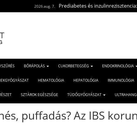
Prediabetes és inzulinrezisztencia: ugyanaz az
2026.aug. 7.
YSZŰRÉS
BŐRÁPOLÁS
CUKORBETEGSÉG
ENDOKRINOLÓGIA
MEKGYÓGYÁSZAT
HEMATOLÓGIA
HEPATOLÓGIA
IMMUNOLÓGIA
MÉSZET
SZTÁROK EGÉSZSÉGE
TÜDŐGYÓGYÁSZAT
ULTRAHANG
és, puffadás? Az IBS koru