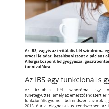
Az IBS, vagyis az irritábilis bél szindróma
orvosi feladat, kezelése viszont a páciens 
Allergiaközpont belgyógyásza, gasztroentero
tudnivalókra.
Az IBS egy funkcionális 
Az
irritábilis bél szindróma
egy ol
tünetegyüttes, amely az emésztőendszert érin
funkcionális gyomor- bélrendszeri zavarok eg
2016 óta a diagnosztikus rendszerben az i