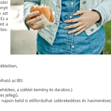
ozási
nnyit
a azt
Ez a
ged a
bio-
zékletben,
lható az IBS:
 nehézkes, a széklet kemény és darabos.)
es jellegű.
gy napon belül is előfordulhat székrekedéses és hasmenéses