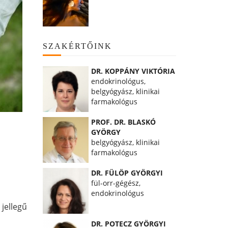
SZAKÉRTŐINK
DR. KOPPÁNY VIKTÓRIA
endokrinológus,
belgyógyász, klinikai
farmakológus
PROF. DR. BLASKÓ
GYÖRGY
belgyógyász, klinikai
farmakológus
DR. FÜLÖP GYÖRGYI
fül-orr-gégész,
endokrinológus
 jellegű
DR. POTECZ GYÖRGYI