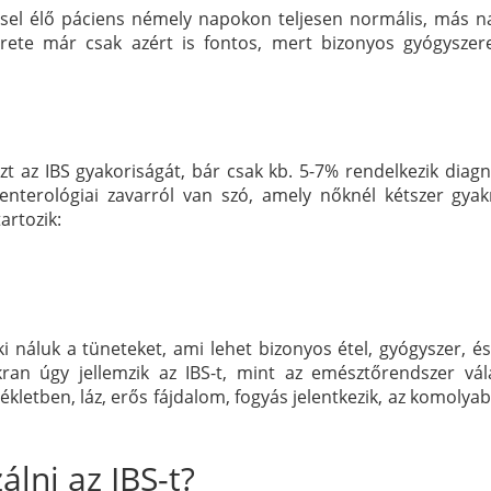
S-sel élő páciens némely napokon teljesen normális, más 
rete már csak azért is fontos, mert bizonyos gyógyszer
t az IBS gyakoriságát, bár csak kb. 5-7% rendelkezik diagn
oenterológiai zavarról van szó, amely nőknél kétszer gya
tartozik:
 ki náluk a tüneteket, ami lehet bizonyos étel, gyógyszer, é
kran úgy jellemzik az IBS-t, mint az emésztőrendszer vál
ékletben, láz, erős fájdalom, fogyás jelentkezik, az komolya
lni az IBS-t?