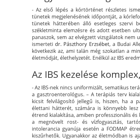
- Az első lépés a kórtörténet részletes ism
tünetek megjelenésének időpontját, a kórlefo
tünetek hátterében álló esetleges szervi bet
székletminta elemzésre és adott esetben ult
panaszok, sem az elvégzett vizsgálatok nem uta
ismerteti
dr. Pászthory Erzsébet
, a Budai Al
következik az, ami talán még szokatlan a mi
életmódját, élethelyzetét. Enélkül az IBS ered
Az IBS kezelése komplex,
- Az IBS-nek nincs uniformizált, sematikus ter
a gasztroenterológus. – A terápiás terv kial
kicsit felvilágosító jellegű is, hiszen, ha a
élettani hátterét, számára is könnyebb les
étrend kialakítása, amiben professzionális és 
a megnövelt rost- és vízfogyasztás, tartós
intolerancia gyanúja esetén a FODMAP étren
kiszűrhetők. Ugyanakkor az életmódban is ajá