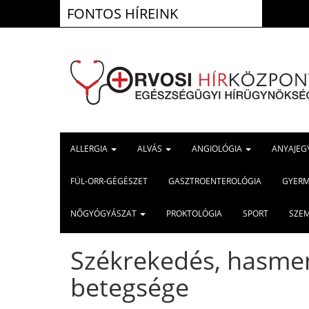
FONTOS HÍREINK
ALLERGIA
ALVÁS
ANGIOLÓGIA
ANYAJEG
FÜL-ORR-GÉGÉSZET
GASZTROENTEROLÓGIA
GYER
NŐGYÓGYÁSZAT
PROKTOLÓGIA
SPORT
SZE
Székrekedés, hasmen
betegsége