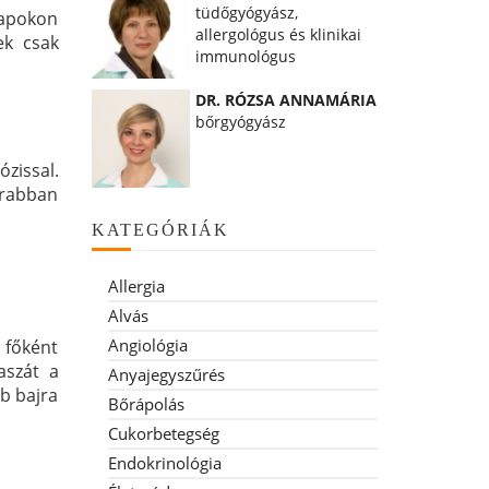
tüdőgyógyász,
napokon
allergológus és klinikai
ek csak
immunológus
DR. RÓZSA ANNAMÁRIA
bőrgyógyász
ózissal.
krabban
KATEGÓRIÁK
Allergia
Alvás
Angiológia
s főként
aszát a
Anyajegyszűrés
bb bajra
Bőrápolás
Cukorbetegség
Endokrinológia