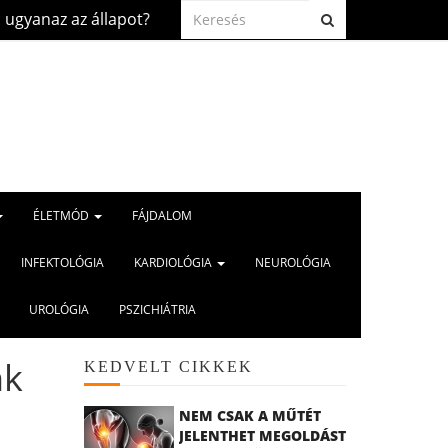
 állapot?
Szívbetegség és kánikula: mire kell fi
2026.aug. 5.
ÉLETMÓD
FÁJDALOM
INFEKTOLÓGIA
KARDIOLÓGIA
NEUROLÓGIA
UROLÓGIA
PSZICHIÁTRIA
nk
KEDVELT CIKKEK
NEM CSAK A MŰTÉT
JELENTHET MEGOLDÁST