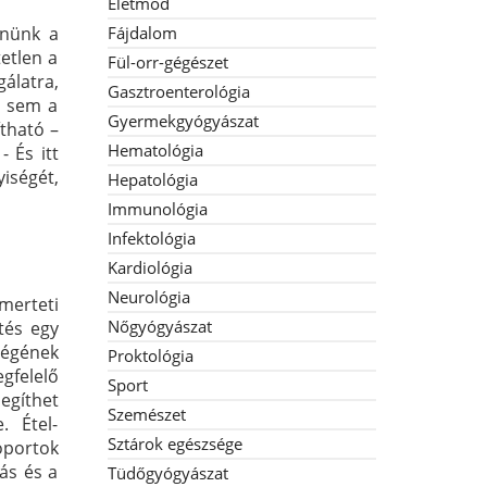
Életmód
rnünk a
Fájdalom
etlen a
Fül-orr-gégészet
álatra,
Gasztroenterológia
a sem a
Gyermekgyógyászat
ítható –
Hematológia
- És itt
iségét,
Hepatológia
Immunológia
Infektológia
Kardiológia
Neurológia
smerteti
Nőgyógyászat
tés egy
őségének
Proktológia
gfelelő
Sport
segíthet
Szemészet
. Étel-
Sztárok egészsége
oportok
ás és a
Tüdőgyógyászat