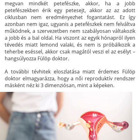
megvan mindkét petefészke, akkor, ha a jobb
petefészekben érik egy petesejt, akkor az az adott
ciklusban nem eredményezhet fogantatást. Ez így
azonban nem igaz, ugyanis a petefészkek nem felváltva
működnek, a szervezetben nem szabályosan váltakozik
a jobb és a bal oldal. Ha viszont az egyik hónapról ilyen
tévedés miatt lemond valaki, és nem is próbálkozik a
teherbe eséssel, akkor csak magától veszi el az esélyt –
hangsúlyozza Fülöp doktor.
A további tévhitek eloszlatása miatt érdemes Fülöp
doktor elmagyarázza, hogy a női reproduktív rendszer
másként néz ki 3 dimenziósan, mint a képeken.