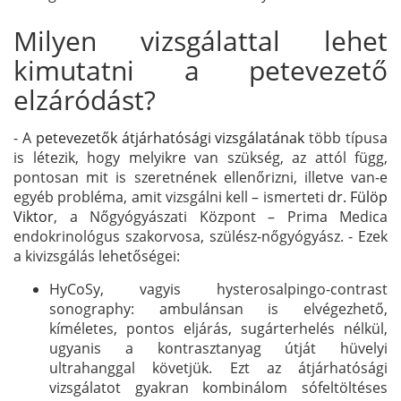
Milyen vizsgálattal lehet
kimutatni a petevezető
elzáródást?
- A
petevezetők átjárhatósági vizsgálatának
több típusa
is létezik, hogy melyikre van szükség, az attól függ,
pontosan mit is szeretnének ellenőrizni, illetve van-e
egyéb probléma, amit vizsgálni kell – ismerteti
dr. Fülöp
Viktor
, a Nőgyógyászati Központ – Prima Medica
endokrinológus szakorvosa, szülész-nőgyógyász. - Ezek
a kivizsgálás lehetőségei:
HyCoSy, vagyis hysterosalpingo-contrast
sonography: ambulánsan is elvégezhető,
kíméletes, pontos eljárás, sugárterhelés nélkül,
ugyanis a kontrasztanyag útját hüvelyi
ultrahanggal követjük. Ezt az átjárhatósági
vizsgálatot gyakran kombinálom sófeltöltéses