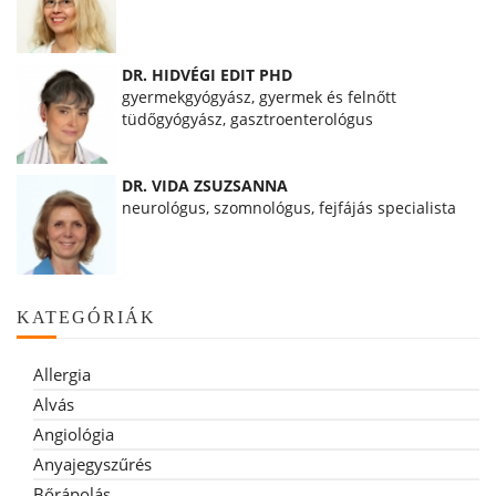
DR. HIDVÉGI EDIT PHD
gyermekgyógyász, gyermek és felnőtt
tüdőgyógyász, gasztroenterológus
DR. VIDA ZSUZSANNA
neurológus, szomnológus, fejfájás specialista
KATEGÓRIÁK
Allergia
Alvás
Angiológia
Anyajegyszűrés
Bőrápolás