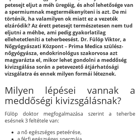
petesejt eljut a méh üregéig, és ahol lehetősége van
a spermiumnak megtermékenyíteni is azt. De mi
történik, ha valamilyen ok miatt ez a vezeték
elzáródik? Az érett petesejt természetesen nem tud
eljutni a méhbe, ami pedig gyakorlatilag
ellehetetleníti a teherbeesést. Dr. Fülöp Viktor, a
Nőgyógyászati Központ – Prima Medica szülész-
nőgyógyásza, endokrinológus szakorvosa azt
magyarázta el, mikor lehet gondolni a meddőség
kivizsgálása során a petevezető átjárhatósági
vizsgálatra és ennek milyen formái léteznek.
Milyen lépései vannak a
meddőségi kivizsgálásnak?
Fülöp doktor megfogalmazása szerint a teherbe
esésnek 3 feltétele van:
a nő egészséges peteérése,
a férfi egészséges spermája,