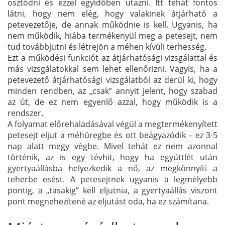
osztódni és ezzel egyidőben utazni. Itt tehát fontos
látni, hogy nem elég, hogy valakinek átjárható a
petevezetője, de annak működnie is kell. Ugyanis, ha
nem működik, hiába termékenyül meg a petesejt, nem
tud továbbjutni és létrejön a méhen kívüli terhesség.
Ezt a működési funkciót az átjárhatósági vizsgálattal és
más vizsgálatokkal sem lehet ellenőrizni. Vagyis, ha a
petevezető átjárhatósági vizsgálatból az derül ki, hogy
minden rendben, az „csak” annyit jelent, hogy szabad
az út, de ez nem egyenlő azzal, hogy működik is a
rendszer.
A folyamat előrehaladásával végül a megtermékenyített
petesejt eljut a méhüregbe és ott beágyazódik – ez 3-5
nap alatt megy végbe. Mivel tehát ez nem azonnal
történik, az is egy tévhit, hogy ha együttlét után
gyertyaállásba helyezkedik a nő, az megkönnyíti a
teherbe esést. A petesejtnek ugyanis a legmélyebb
pontig, a „tasakig” kell eljutnia, a gyertyaállás viszont
pont megnehezítené az eljutást oda, ha ez számítana.