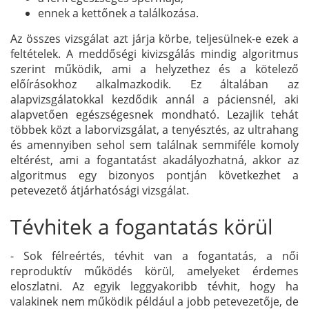
ennek a kettőnek a találkozása.
Az összes vizsgálat azt járja körbe, teljesülnek-e ezek a
feltételek. A meddőségi kivizsgálás mindig algoritmus
szerint működik, ami a helyzethez és a kötelező
előírásokhoz alkalmazkodik. Ez általában az
alapvizsgálatokkal kezdődik annál a páciensnél, aki
alapvetően egészségesnek mondható. Lezajlik tehát
többek közt a laborvizsgálat, a tenyésztés, az ultrahang
és amennyiben sehol sem találnak semmiféle komoly
eltérést, ami a fogantatást akadályozhatná, akkor az
algoritmus egy bizonyos pontján következhet a
petevezető átjárhatósági vizsgálat.
Tévhitek a fogantatás körül
- Sok félreértés, tévhit van a fogantatás, a női
reproduktív működés körül, amelyeket érdemes
eloszlatni. Az egyik leggyakoribb tévhit, hogy ha
valakinek nem működik például a jobb petevezetője, de