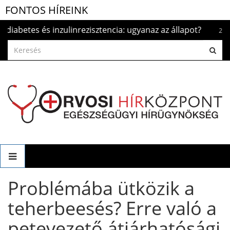
FONTOS HÍREINK
 és inzulinrezisztencia: ugyanaz az állapot?
S
2026.aug. 5.
Problémába ütközik a
teherbeesés? Erre való a
petevezető átjárhatósági