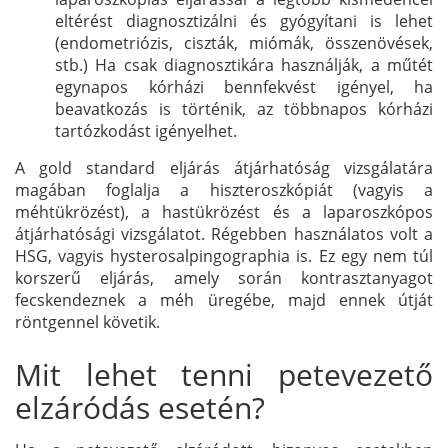
eltérést diagnosztizálni és gyógyítani is lehet
(endometriózis, ciszták, miómák, összenövések,
stb.) Ha csak diagnosztikára használják, a műtét
egynapos kórházi bennfekvést igényel, ha
beavatkozás is történik, az többnapos kórházi
tartózkodást igényelhet.
A gold standard eljárás átjárhatóság vizsgálatára
magában foglalja a hiszteroszkópiát (vagyis a
méhtükrözést), a hastükrözést és a laparoszkópos
átjárhatósági vizsgálatot. Régebben használatos volt a
HSG, vagyis hysterosalpingographia is. Ez egy nem túl
korszerű eljárás, amely során kontrasztanyagot
fecskendeznek a méh üregébe, majd ennek útját
röntgennel követik.
Mit lehet tenni petevezető
elzáródás esetén?