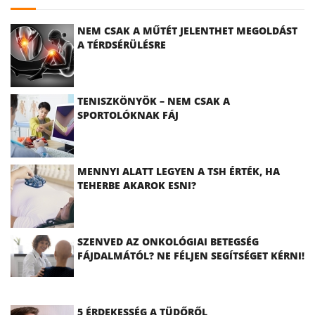
NEM CSAK A MŰTÉT JELENTHET MEGOLDÁST
A TÉRDSÉRÜLÉSRE
TENISZKÖNYÖK – NEM CSAK A
SPORTOLÓKNAK FÁJ
MENNYI ALATT LEGYEN A TSH ÉRTÉK, HA
TEHERBE AKAROK ESNI?
SZENVED AZ ONKOLÓGIAI BETEGSÉG
FÁJDALMÁTÓL? NE FÉLJEN SEGÍTSÉGET KÉRNI!
5 ÉRDEKESSÉG A TÜDŐRŐL