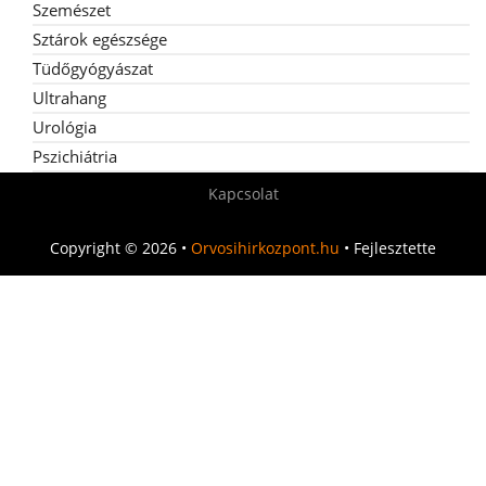
Szemészet
Sztárok egészsége
Tüdőgyógyászat
Ultrahang
Urológia
Pszichiátria
Kapcsolat
Copyright © 2026 •
Orvosihirkozpont.hu
• Fejlesztette