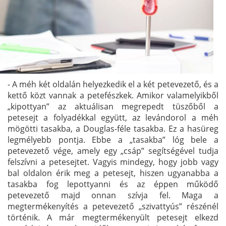
- A méh két oldalán helyezkedik el a két petevezető, és a
kettő közt vannak a petefészkek. Amikor valamelyikből
„kipottyan” az aktuálisan megrepedt tüszőből a
petesejt a folyadékkal együtt, az levándorol a méh
mögötti tasakba, a Douglas-féle tasakba. Ez a hasüreg
legmélyebb pontja. Ebbe a „tasakba” lóg bele a
petevezető vége, amely egy „csáp” segítségével tudja
felszívni a petesejtet. Vagyis mindegy, hogy jobb vagy
bal oldalon érik meg a petesejt, hiszen ugyanabba a
tasakba fog lepottyanni és az éppen működő
petevezető majd onnan szívja fel. Maga a
megtermékenyítés a petevezető „szivattyús” részénél
történik. A már megtermékenyült petesejt elkezd