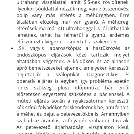
ultrahang vizsgálattal, amit SIS-nek rövidítenek.
Ilyenkor sóoldattal nézzük meg, van-e összenövés,
polip vagy más eltérés a méhüregben. Erre
általában előzőleg már van gyanú. A méhüregi
eltérések ma már 4D ultrahanggal is jól láthatóak
lehetnek, tehát ha felmerül a gyanú, érdemes
először ezt elvégezni – ismerteti a szakember.
LSK, vagyis laparoszkópia: a hastükrözés az
endoszkópos eljárások közé tartozik, melyet
altatásban végeznek. A köldökön és az alhason
apró bemetszéseket ejtenek, amelyeken keresztül
bejuttatják a száloptikát. Diagnosztikus és
operatív eljárás is egyben, így probléma esetén
nincs szükség plusz időpontra, bár erről
előzetesen egyeztetni szükséges a pácienssel. A
műtéti eljárás során a nyakcsatornán keresztül
kék színű folyadékot fecskendeznek be, ami feltölti
a méhet és bejut a petevezetőkbe is. Amennyiben
szabad az áramlás, a folyadék szabadon távozik.
Az petevezető átjárhatósági vizsgálaton kívül,
laparoszkópiás eljárással a legtöbb kismedencei