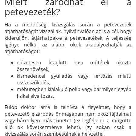
Miért záródhat el a
petevezeték?
Ha a meddőségi kivizsgálás során a petevezeték
átjárhatóságát vizsgálják, nyilvánvalóan az is a cél, hogy
kiderüljön, átjárhatóak-e a petevezetékek. A teljesség
igénye nélkül az alábbi okok akadályozhatják az
átjárhatóságot:
előzetesen lezajlott hasi műtétek okozta
összenövések,
kismedencei gyulladás vagy fertőzés miatti
összeszűkülés,
méhüregben kialakuló polip vagy bármilyen egyéb
fizikai elváltozás.
Fülöp doktor arra is felhívta a figyelmet, hogy a
petevezető elzáródás önmagában nem okoz fájdalmat
vagy bármilyen más tünetet (ez legfeljebb a mögötte
álló ok következménye lehet), így sokan csak a
kivizsgálás során szembesülnek a helyzettel.