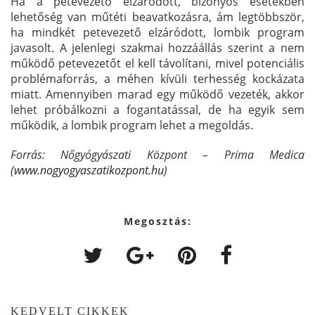
Ha a petevezető elzáródott, bizonyos esetekben
lehetőség van műtéti beavatkozásra, ám legtöbbször,
ha mindkét petevezető elzáródott, lombik program
javasolt. A jelenlegi szakmai hozzáállás szerint a nem
működő petevezetőt el kell távolítani, mivel potenciális
problémaforrás, a méhen kívüli terhesség kockázata
miatt. Amennyiben marad egy működő vezeték, akkor
lehet próbálkozni a fogantatással, de ha egyik sem
működik, a lombik program lehet a megoldás.
Forrás: Nőgyógyászati Központ – Prima Medica
(
www.nogyogyaszatikozpont.hu
)
Megosztás:
KEDVELT CIKKEK