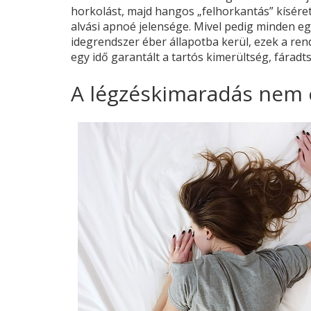
horkolást, majd hangos „felhorkantás” kísére
alvási apnoé jelensége. Mivel pedig minden e
idegrendszer éber állapotba kerül, ezek a r
egy idő garantált a tartós kimerültség, fáradt
A légzéskimaradás nem c