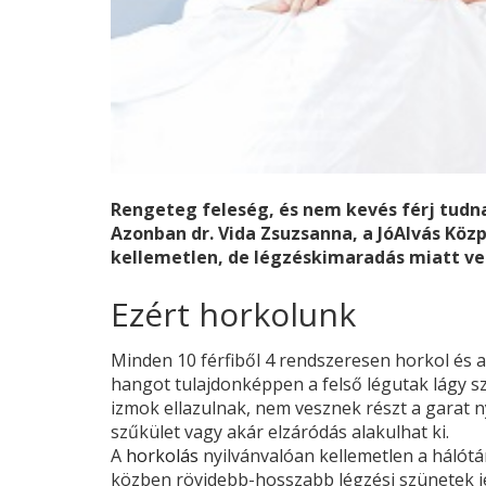
Rengeteg feleség, és nem kevés férj tudna
Azonban dr. Vida Zsuzsanna, a JóAlvás Kö
kellemetlen, de légzéskimaradás miatt ves
Ezért horkolunk
Minden 10 férfiből 4 rendszeresen horkol és a
hangot tulajdonképpen a felső légutak lágy sz
izmok ellazulnak, nem vesznek részt a garat ny
szűkület vagy akár elzáródás alakulhat ki.
A
horkolás
nyilvánvalóan kellemetlen a hálótár
közben rövidebb-hosszabb légzési szünetek je