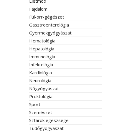
Életmód
Fájdalom
Fül-orr-gégészet
Gasztroenterológia
Gyermekgyógyászat
Hematológia
Hepatológia
Immunológia
Infektológia
Kardiológia
Neurológia
Nőgyógyászat
Proktológia
Sport
Szemészet
Sztárok egészsége
Tüdőgyógyászat