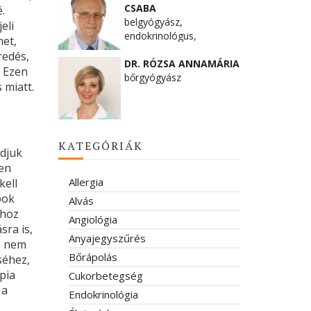
CSABA
.
belgyógyász,
eli
endokrinológus,
het,
immunológus
redés,
DR. RÓZSA ANNAMÁRIA
. Ezen
bőrgyógyász
 miatt.
KATEGÓRIÁK
udjuk
len
Allergia
kell
pok
Alvás
hhoz
Angiológia
sra is,
Anyajegyszűrés
a nem
Bőrápolás
séhez,
pia
Cukorbetegség
 a
Endokrinológia