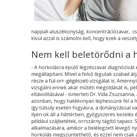
nappali aluszékonyság, koncentrációzavar, cs
kívül azzal is számolni kell, hogy ezek a veszé
Nem kell beletörődni a 
- A horkolásra épülő légzészavar diagnózisát
megállapítani. Mivel a felső légutak szabad á
része a
fül-orr-gégészeti
vizsgálat is. Amenny
vizsgálni ennek akár műtéti megoldását is, pé
eltávolításával - ismerteti Dr. Vida Zsuzsann
azonban, hogy hatékonyan léphessünk fel a hor
így túlsúly esetén fogyásra, a dohányzással v
ilyen ok áll a háttérben, gyógyszeres kezelés
például szájbetétek, orrszárny tágító tapasz.
alkalmazására, amikor a belélegzett levegő nyo
horkolás megszüntethető, és ezzel nem csak 