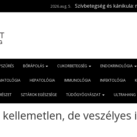
Szívbetegség és kánikula: mire kell fi
2026.aug. 5.
YSZŰRÉS
BŐRÁPOLÁS
CUKORBETEGSÉG
ENDOKRINOLÓGIA
MATOLÓGIA
HEPATOLÓGIA
IMMUNOLÓGIA
INFEKTOLÓGIA
MÉSZET
SZTÁROK EGÉSZSÉGE
TÜDŐGYÓGYÁSZAT
ULTRAHANG
kellemetlen, de veszélyes 