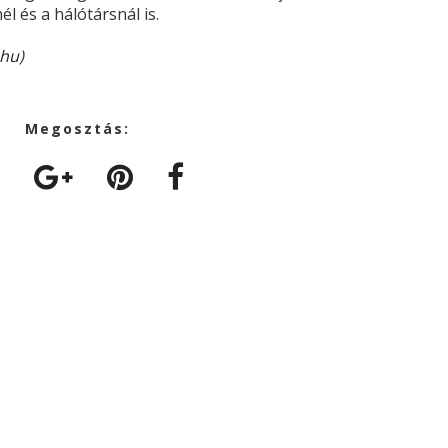
l és a hálótársnál is.
.hu
)
Megosztás: