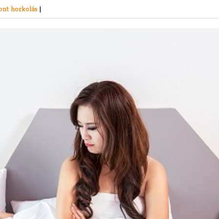
pont
horkolás
|