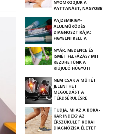
NYOMKODJUK A
PATTANÁST, NAGYOBB
BAJT IS OKOZHATUNK
PAJZSMIRIGY-
ALULMŰKÖDÉS
DIAGNOSZTIKÁJA:
FIGYELNI KELL A
VÁLTOZÁSOKRA!
NYÁR, MEDENCE ÉS
ISMÉT FELFÁZÁS? MIT
KEZDHETÜNK A
KIÚJULÓ HÚGYÚTI
FERTŐZÉSSEL?
NEM CSAK A MŰTÉT
JELENTHET
MEGOLDÁST A
TÉRDSÉRÜLÉSRE
TUDJA, MI AZ A BOKA-
KAR INDEX? AZ
ÉRSZŰKÜLET KORAI
DIAGNÓZISA ÉLETET
MENTHET