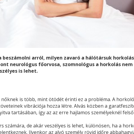
 beszámolni arról, milyen zavaró a hálótársuk horkolás
zpont neurológus főorvosa, szomnológus a horkolás nem
zélyes is lehet.
 nőknek is több, mint ötödét érinti ez a probléma. A horkol
öveteinek vibrációja hozza létre. Alvás közben a garatfeszít
itva tartásában, így az az erre hajlamos személyeknél felső
s számára, de akár veszélyes is lehet, különösen, ha a hork
lentkeznek. Ilyenkor az alvó személy rövid időre abbahagyj