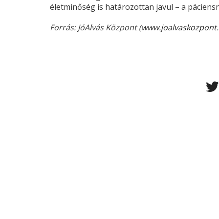
életminőség is határozottan javul – a páciensné
Forrás: JóAlvás Központ (
www.joalvaskozpont