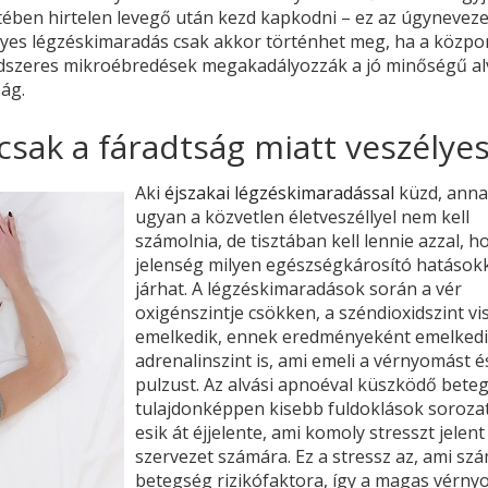
tében hirtelen levegő után kezd kapkodni – ez az úgyneveze
gyes légzéskimaradás csak akkor történhet meg, ha a közpo
endszeres mikroébredések megakadályozzák a jó minőségű al
ság.
sak a fáradtság miatt veszélye
Aki
éjszakai légzéskimaradással
küzd, ann
ugyan a közvetlen életveszéllyel nem kell
számolnia, de tisztában kell lennie azzal, h
jelenség milyen egészségkárosító hatások
járhat. A légzéskimaradások során a vér
oxigénszintje csökken, a széndioxidszint vi
emelkedik, ennek eredményeként emelkedi
adrenalinszint is, ami emeli a vérnyomást é
pulzust. Az alvási apnoéval küszködő bete
tulajdonképpen kisebb fuldoklások soroza
esik át éjjelente, ami komoly stresszt jelent
szervezet számára. Ez a stressz az, ami sz
betegség rizikófaktora, így a magas vérny