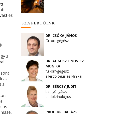
tt
nti
vást és
SZAKÉRTŐINK
s
DR. CSÓKA JÁNOS
fül-orr-gégész
ak
ogy a
DR. AUGUSZTINOVICZ
kal
MONIKA
fül-orr-gégész,
szont
allergológus és klinikai
k az
immunológus
s a
DR. BÉRCZY JUDIT
g
belgyógyász,
tán
endokrinológus
 a
ámos
omásé,
PROF. DR. BALÁZS