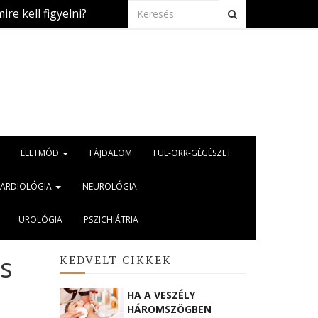
gyelni?
Naptetoválás? Ha már megtörtént, fo
2026.aug. 3.
ÉLETMÓD
FÁJDALOM
FÜL-ORR-GÉGÉSZET
KARDIOLÓGIA
NEUROLÓGIA
UROLÓGIA
PSZICHIÁTRIA
is
KEDVELT CIKKEK
HA A VESZÉLY
HÁROMSZÖGBEN