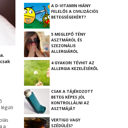
A D-VITAMIN HIÁNY
FELELŐS A CIVILIZÁCIÓS
BETEGSÉGEKÉRT?
5 MEGLEPŐ TÉNY
ASZTMÁRÓL ÉS
SZEZONÁLIS
ALLERGIÁRÓL
a.
 csak
4 GYAKORI TÉVHIT AZ
ALLERGIA KEZELÉSÉRŐL
CSAK A TÁJÉKOZOTT
ó
BETEG KÉPES JÓL
ő
KONTROLLÁLNI AZ
 légúti
ASZTMÁJÁT
olás
VERTIGO VAGY
SZÉDÜLÉS?
a a