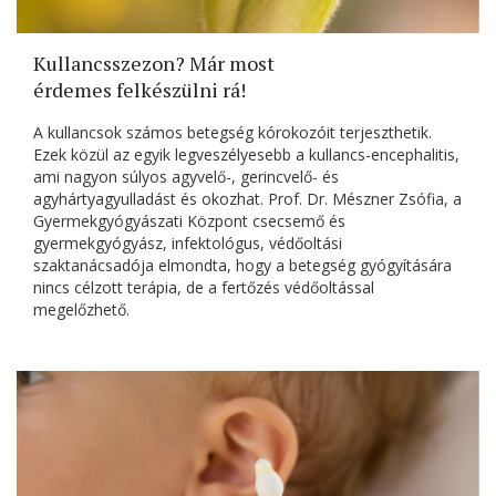
Kullancsszezon? Már most
érdemes felkészülni rá!
A kullancsok számos betegség kórokozóit terjeszthetik.
Ezek közül az egyik legveszélyesebb a kullancs-encephalitis,
ami nagyon súlyos agyvelő-, gerincvelő- és
agyhártyagyulladást és okozhat. Prof. Dr. Mészner Zsófia, a
Gyermekgyógyászati Központ csecsemő és
gyermekgyógyász, infektológus, védőoltási
szaktanácsadója elmondta, hogy a betegség gyógyítására
nincs célzott terápia, de a fertőzés védőoltással
megelőzhető.