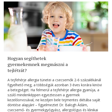
Hogyan segíthetek
gyermekemnek megmászni a
tejlétrát?
A tejfehérje allergia tünetei a csecsemők 2-6 százalékánál
figyelhető meg, a többségük azonban 3 éves korára kinövi
a betegséget. Ha felmerül a tejfehérje allergia gyanúja, a
szülő mindenképpen egyeztessen a gyermek
kezelőorvosával, ne kezdjen bele tejmentes diétába saját
döntése alapján! – figyelmeztet Dr. Balogh Ádám,
csecsemő- és gyermekgyógyász, allergológus és klinikai