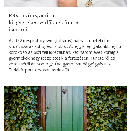
RSV: a vírus, amit a
kisgyerekes szülőknek fontos
ismerni
Az RSV (respiratory syncytal virus) náthás tüneteket és
kínzó, száraz köhögést is okoz. Az egyik leggyakoribb légúti
kórokozó az őszi-téli időszakban, két-három éves koráig a
gyermekek nagy része átesik a fertőzésen. Tüneteiről és
kezeléséről dr. Somogyi Éva gyermektüdőgyógyászt, a
Tüdőközpont orvosát kérdeztük.