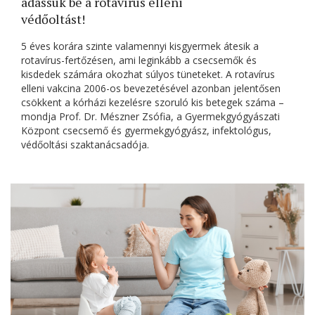
adassuk be a rotavírus elleni
védőoltást!
5 éves korára szinte valamennyi kisgyermek átesik a
rotavírus-fertőzésen, ami leginkább a csecsemők és
kisdedek számára okozhat súlyos tüneteket. A rotavírus
elleni vakcina 2006-os bevezetésével azonban jelentősen
csökkent a kórházi kezelésre szoruló kis betegek száma –
mondja Prof. Dr. Mészner Zsófia, a Gyermekgyógyászati
Központ csecsemő és gyermekgyógyász, infektológus,
védőoltási szaktanácsadója.