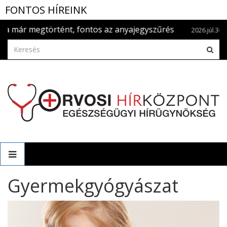
FONTOS HÍREINK
az anyajegyszűrés
Szédülök - mikor kell neuro
2026.júl.30.
Gyermekgyógyászat