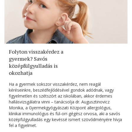
Folyton visszakérdez a
gyermek? Savós
középfülgyulladás is
okozhatja
Ha a gyermek sokszor visszakérdez, nem reagál
kéréseinkre, beszédfejlődésével gondok adódnak, vagy
figyelmetlen és szétszórt az iskolában, akkor érdemes
hallásvizsgálatra vinni – tanácsolja dr. Augusztinovicz
Monika, a Gyermekgyógyászati Központ allergológus,
klinikai immunológus és fül-orr-gégész orvosa, aki a savós
középfülgyulladás egy kevéssé ismert szövődményére hívja
fel a figyelmet.