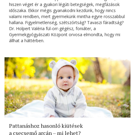
hiszen véget ér a gyakori légúti betegségek, megfázások
időszaka. Ekkor mégis gyanakodni kezdünk, hogy nincs
valami rendben, mert gyermekünk mintha egyre rosszabbul
hallana. Figyelmetlenség, szétszórtság? Tavaszi fáradtság?
Dr. Holpert Valéria fül-orr-gégész, foniáter, a
Gyermekgyógyászati Központ orvosa elmondta, hogy mi
állhat a háttérben.
Pattanáshoz hasonló kiütések
a csecsemő arcán – mi lehet?