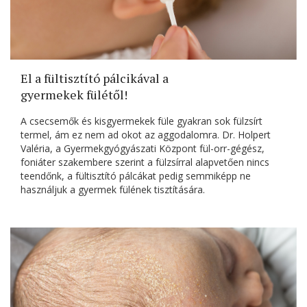
El a fültisztító pálcikával a
gyermekek fülétől!
A csecsemők és kisgyermekek füle gyakran sok fülzsírt
termel, ám ez nem ad okot az aggodalomra. Dr. Holpert
Valéria, a Gyermekgyógyászati Központ fül-orr-gégész,
foniáter szakembere szerint a fülzsírral alapvetően nincs
teendőnk, a fültisztító pálcákat pedig semmiképp ne
használjuk a gyermek fülének tisztítására.