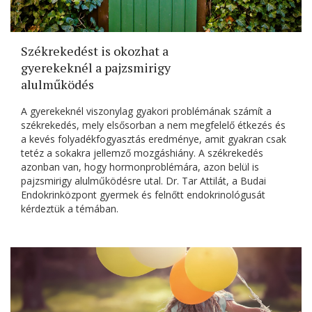
Székrekedést is okozhat a
gyerekeknél a pajzsmirigy
alulműködés
A gyerekeknél viszonylag gyakori problémának számít a
székrekedés, mely elsősorban a nem megfelelő étkezés és
a kevés folyadékfogyasztás eredménye, amit gyakran csak
tetéz a sokakra jellemző mozgáshiány. A székrekedés
azonban van, hogy hormonproblémára, azon belül is
pajzsmirigy alulműködésre utal. Dr. Tar Attilát, a Budai
Endokrinközpont gyermek és felnőtt endokrinológusát
kérdeztük a témában.