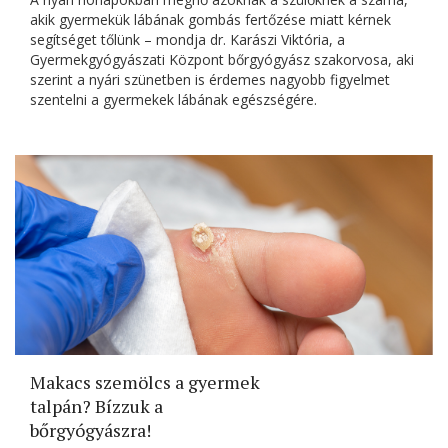
akik gyermekük lábának gombás fertőzése miatt kérnek
segítséget tőlünk – mondja dr. Karászi Viktória, a
Gyermekgyógyászati Központ bőrgyógyász szakorvosa, aki
szerint a nyári szünetben is érdemes nagyobb figyelmet
szentelni a gyermekek lábának egészségére.
Makacs szemölcs a gyermek
talpán? Bízzuk a
bőrgyógyászra!