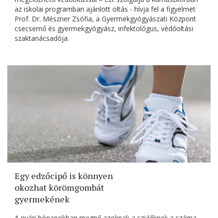
az iskolai programban ajánlott oltás - hívja fel a figyelmet
Prof. Dr. Mészner Zsófia, a Gyermekgyógyászati Központ
csecsemő és gyermekgyógyász, infektológus, védőoltási
szaktanácsadója.
Egy edzőcipő is könnyen
okozhat körömgombát
gyermekének
A nyári hónapokban megnő azoknak a szülőknek a száma,