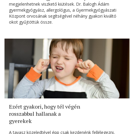
megjelenhetnek viszkető kiütések. Dr. Balogh Ádám
gyermekgyógyász, allergológus, a Gyermekgyógyászati
Központ orvosának segítségével néhány gyakori kiváltó
okot gyűjtöttük össze.
Ezért gyakori, hogy tél végén
rosszabbul hallanak a
gyerekek
A tavasz közeledtével épp csak kezdenénk fellélegezni,