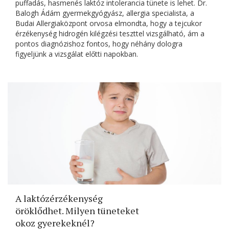
puffadás, hasmenés laktóz intolerancia tünete is lehet. Dr.
Balogh Ádám gyermekgyógyász, allergia specialista, a
Budai Allergiaközpont orvosa elmondta, hogy a tejcukor
érzékenység hidrogén kilégzési teszttel vizsgálható, ám a
pontos diagnózishoz fontos, hogy néhány dologra
figyeljünk a vizsgálat előtti napokban.
A laktózérzékenység
öröklődhet. Milyen tüneteket
okoz gyerekeknél?