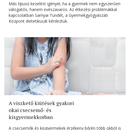
Más típusú kezelést igényel, ha a gyermek nem egyszerűen
válogatós, hanem evészavaros. Az étkezési problémákkal
kapcsolatban Sarnyai Tündét, a Gyermekgyógyászati
Központ dietetikusát kérdeztük.
A viszkető kiütések gyakori
okai csecsemő- és
kisgyermekkorban
A csecsemők és kisgyermekek érzékeny bőrén több okból is