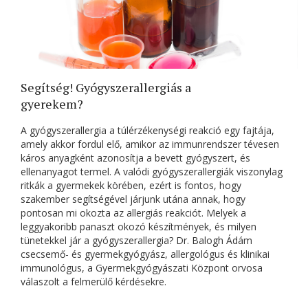
Segítség! Gyógyszerallergiás a
gyerekem?
A gyógyszerallergia a túlérzékenységi reakció egy fajtája,
amely akkor fordul elő, amikor az immunrendszer tévesen
káros anyagként azonosítja a bevett gyógyszert, és
ellenanyagot termel. A valódi gyógyszerallergiák viszonylag
ritkák a gyermekek körében, ezért is fontos, hogy
szakember segítségével járjunk utána annak, hogy
pontosan mi okozta az allergiás reakciót. Melyek a
leggyakoribb panaszt okozó készítmények, és milyen
tünetekkel jár a gyógyszerallergia? Dr. Balogh Ádám
csecsemő- és gyermekgyógyász, allergológus és klinikai
immunológus, a Gyermekgyógyászati Központ orvosa
válaszolt a felmerülő kérdésekre.