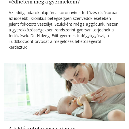
védhetem meg a gyermekem?
Az eddigi adatok alapján a koronavírus fertőzés elsősorban
az idősebb, krónikus betegségben szenvedők esetében
jelent fokozott veszélyt. Szülőként mégis aggódunk, hiszen
a gyerekközösségekben rendszerint gyorsan terjednek a
fertőzések. Dr. Hidvégi Edit gyermek tüdőgyógyászt, a
Tüdőközpont orvosát a megelőzés lehetőségeiről
kérdeztük.
A laktózintolerancia tünetei