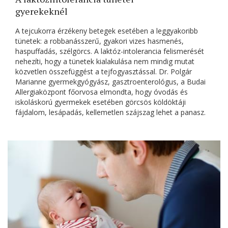
gyerekeknél
A tejcukorra érzékeny betegek esetében a leggyakoribb
tünetek: a robbanásszerű, gyakori vizes hasmenés,
haspuffadás, szélgörcs. A laktóz-intolerancia felismerését
nehezíti, hogy a tünetek kialakulása nem mindig mutat
közvetlen összefüggést a tejfogyasztással. Dr. Polgár
Marianne gyermekgyógyász, gasztroenterológus, a Budai
Allergiaközpont főorvosa elmondta, hogy óvodás és
iskoláskorú gyermekek esetében görcsös köldöktáji
fájdalom, lesápadás, kellemetlen szájszag lehet a panasz.