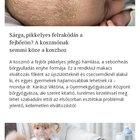
Sárga, pikkelyes felrakódás a
fejbőrön? A koszmónak
semmi köze a koszhoz
A koszmó a fejbőr pikkelyes jellegű hámlása, a seborrheás
bőrgyulladás enyhe formája. Ez a rendkívül makacs
elváltozás főként az újszülötteknél és csecsemőknél alakul
ki, és egyes gyermekek hajlamosabbak lehetnek rá –
mondja dr. Karászi Viktória, a Gyermekgyógyászati Központ
bőrgyógyásza, aki szerint kitartó, türelmes kezeléssel meg
lehet szabadulni ettől az elsősorban esztétikai problémát
jelentő, kellemetlen elváltozástól.