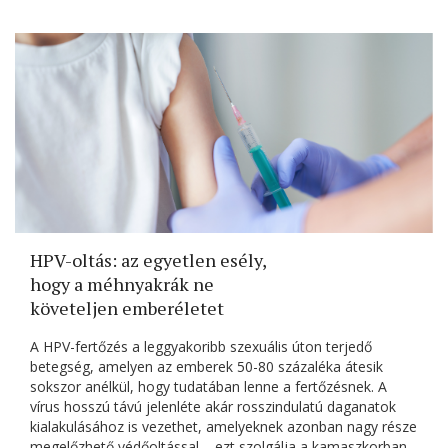
HPV-oltás: az egyetlen esély,
hogy a méhnyakrák ne
követeljen emberéletet
A HPV-fertőzés a leggyakoribb szexuális úton terjedő
betegség, amelyen az emberek 50-80 százaléka átesik
sokszor anélkül, hogy tudatában lenne a fertőzésnek. A
vírus hosszú távú jelenléte akár rosszindulatú daganatok
kialakulásához is vezethet, amelyeknek azonban nagy része
megelőzhető védőoltással – ezt szolgálja a kamaszkorban