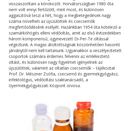
visszaszorítani a kórokozót. Horvátországban 1980 óta
nem volt ennyi fertőzött, mint most, és különösen
aggasztóvá teszi a hírt, hogy a megbetegedések nagy
száma növelheti az újszülöttek és csecsemők
megfertőződésénk esélyét. Hazánkban 1954 óta kötelező a
szamárköhögés elleni védőoltás, amit az első évtizedekben
három komponensű, úgynevezett Di-Per-Te oltással
végeztünk. A magas átoltottságnak köszönhetően hasonló
járványtól nem kell tartanunk. Ugyanakkor a veszélyeztetett
csoportok számára érdemes felvenni az emlékeztető
oltást, és különösen nagy figyelmet igényelnek az
újszülöttek, valamint az oltatlan csecsemők – tájékoztat
Prof. Dr. Mészner Zsófia, csecsemő és gyermekgyógyász,
infektológus, védőoltási szaktanácsadó, a
Gyermekgyógyászati Központ orvosa.