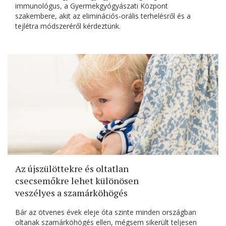
immunológus, a Gyermekgyógyászati Központ
szakembere, akit az eliminációs-orális terhelésről és a
tejlétra módszeréről kérdeztünk.
Az újszülöttekre és oltatlan
csecsemőkre lehet különösen
veszélyes a szamárköhögés
Bár az ötvenes évek eleje óta szinte minden országban
oltanak szamárköhögés ellen, mégsem sikerült teljesen