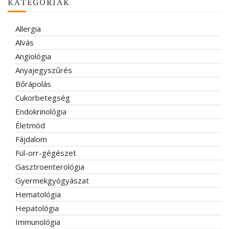
KATEGÓRIÁK
Allergia
Alvás
Angiológia
Anyajegyszűrés
Bőrápolás
Cukorbetegség
Endokrinológia
Életmód
Fájdalom
Fül-orr-gégészet
Gasztroenterológia
Gyermekgyógyászat
Hematológia
Hepatológia
Immunológia