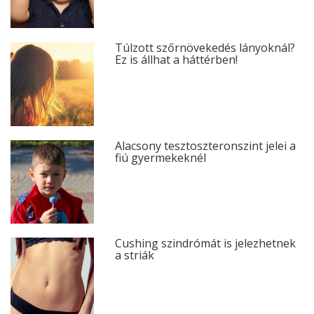
Túlzott szőrnövekedés lányoknál?
Ez is állhat a háttérben!
Alacsony tesztoszteronszint jelei a
fiú gyermekeknél
Cushing szindrómát is jelezhetnek
a striák