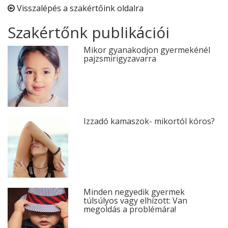
Visszalépés a szakértőink oldalra
Szakértőnk publikációi
Mikor gyanakodjon gyermekénél
pajzsmirigyzavarra
Izzadó kamaszok- mikortól kóros?
Minden negyedik gyermek
túlsúlyos vagy elhízott: Van
megoldás a problémára!