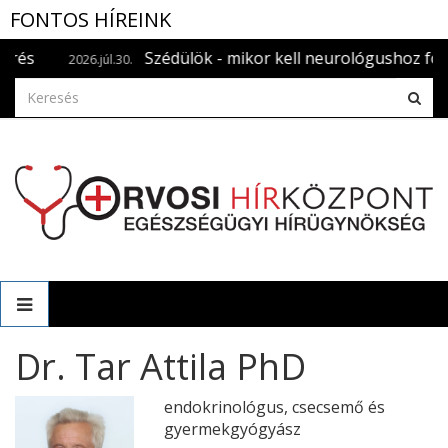
FONTOS HÍREINK
s
Szédülök - mikor kell neurológushoz forduln
2026.júl.30.
Dr. Tar Attila PhD
endokrinológus, csecsemő és
gyermekgyógyász