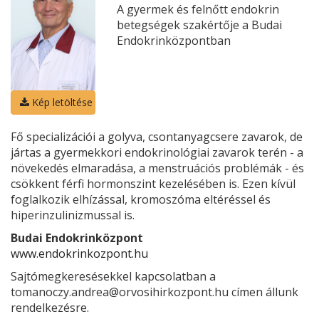
A gyermek és felnőtt endokrin
betegségek szakértője a Budai
Endokrinközpontban
Kép letöltése
Fő specializációi a golyva, csontanyagcsere zavarok, de
jártas a gyermekkori endokrinológiai zavarok terén - a
növekedés elmaradása, a menstruációs problémák - és
csökkent férfi hormonszint kezelésében is. Ezen kívül
foglalkozik elhízással, kromoszóma eltéréssel és
hiperinzulinizmussal is.
Budai Endokrinközpont
www.endokrinkozpont.hu
Sajtómegkeresésekkel kapcsolatban a
tomanoczy.andrea@orvosihirkozpont.hu címen állunk
rendelkezésre.