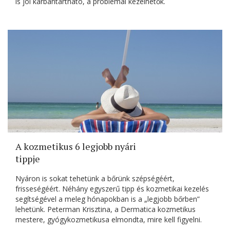
is jól karbantartható, a problémái kezelhetők.
A kozmetikus 6 legjobb nyári
tippje
Nyáron is sokat tehetünk a bőrünk szépségéért,
frisseségéért. Néhány egyszerű tipp és kozmetikai kezelés
segítségével a meleg hónapokban is a „legjobb bőrben”
lehetünk. Peterman Krisztina, a Dermatica kozmetikus
mestere, gyógykozmetikusa elmondta, mire kell figyelni.