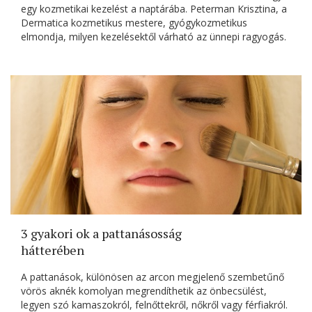
egy kozmetikai kezelést a naptárába. Peterman Krisztina, a
Dermatica kozmetikus mestere, gyógykozmetikus
elmondja, milyen kezelésektől várható az ünnepi ragyogás.
3 gyakori ok a pattanásosság
hátterében
A pattanások, különösen az arcon megjelenő szembetűnő
vörös aknék komolyan megrendíthetik az önbecsülést,
legyen szó kamaszokról, felnőttekről, nőkről vagy férfiakról.