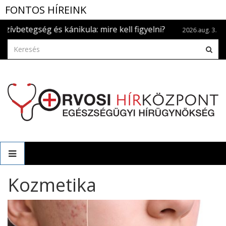
FONTOS HÍREINK
 kell figyelni?
Naptetoválás? Ha már megtört
2026.aug. 3.
Kozmetika