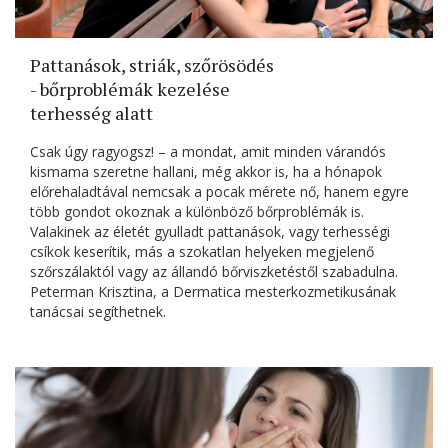
Pattanások, striák, szőrösödés
- bőrproblémák kezelése
terhesség alatt
Csak úgy ragyogsz! – a mondat, amit minden várandós
kismama szeretne hallani, még akkor is, ha a hónapok
előrehaladtával nemcsak a pocak mérete nő, hanem egyre
több gondot okoznak a különböző bőrproblémák is.
Valakinek az életét gyulladt pattanások, vagy terhességi
csíkok keserítik, más a szokatlan helyeken megjelenő
szőrszálaktól vagy az állandó bőrviszketéstől szabadulna.
Peterman Krisztina, a Dermatica mesterkozmetikusának
tanácsai segíthetnek.