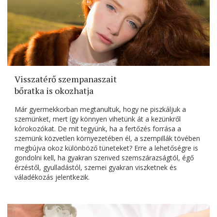
Visszatérő szempanaszait
bőratka is okozhatja
Már gyermekkorban megtanultuk, hogy ne piszkáljuk a
szemünket, mert így könnyen vihetünk át a kezünkről
kórokozókat. De mit tegyünk, ha a fertőzés forrása a
szemünk közvetlen környezetében él, a szempillák tövében
megbújva okoz különböző tüneteket? Erre a lehetőségre is
gondolni kell, ha gyakran szenved szemszárazságtól, égő
érzéstől, gyulladástól, szemei gyakran viszketnek és
váladékozás jelentkezik.