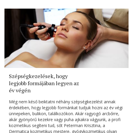
Szépségkezelések, hogy
legjobb formájában legyen az
év végén
Még nem késő beiktatni néhány szépségkezelést annak
érdekében, hogy legjobb formánkat tudjuk hozni az év végi
ünnepeken, bulikon, találkozókon. Akár ragyogó arcbőrre,
akár gyönyörű kezekre vagy puha ajkakra vágyunk, a profi
kozmetikus segíteni tud, sőt Peterman Krisztina, a
Dermatica kozmetikus mestere, gyógykozmetikus olyan