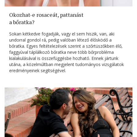
Okozhat-e rosaceát, pattanást
a bőratka?
Sokan kétkedve fogadják, vagy el sem hiszik, van, aki
undorral gondol rá, pedig valóban létező élősködő a
bőratka. Egyes feltételezések szerint a szőrtüszőkben élő,
faggyúval táplálkozó bőratka neve több bőrprobléma
kialakulásával is összefüggésbe hozható. Ennek jártunk
utána, a közelmúltban megjelent tudományos vizsgálatok
eredményeinek segítségével.