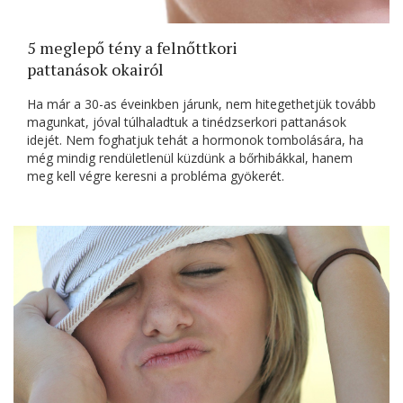
5 meglepő tény a felnőttkori
pattanások okairól
Ha már a 30-as éveinkben járunk, nem hitegethetjük tovább
magunkat, jóval túlhaladtuk a tinédzserkori pattanások
idejét. Nem foghatjuk tehát a hormonok tombolására, ha
még mindig rendületlenül küzdünk a bőrhibákkal, hanem
meg kell végre keresni a probléma gyökerét.