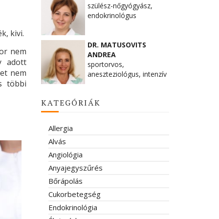
szülész-nőgyógyász,
endokrinológus
, kivi.
DR. MATUSOVITS
kkor nem
ANDREA
y adott
sportorvos,
net nem
aneszteziológus, intenzív
s többi
terapeuta
KATEGÓRIÁK
Allergia
Alvás
Angiológia
Anyajegyszűrés
Bőrápolás
Cukorbetegség
Endokrinológia