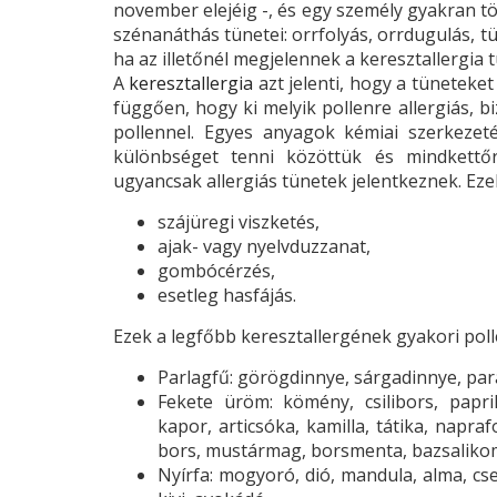
november elejéig -, és egy személy gyakran tö
szénanáthás tünetei: orrfolyás, orrdugulás, tü
ha az illetőnél megjelennek a keresztallergia t
A
keresztallergia
azt jelenti, hogy a tüneteket
függően, hogy ki melyik pollenre allergiás, 
pollennel. Egyes anyagok kémiai szerkezet
különbséget tenni közöttük és mindkettőr
ugyancsak allergiás tünetek jelentkeznek. Eze
szájüregi viszketés,
ajak- vagy nyelvduzzanat,
gombócérzés,
esetleg hasfájás.
Ezek a legfőbb keresztallergének gyakori poll
Parlagfű: görögdinnye, sárgadinnye, par
Fekete üröm: kömény, csilibors, papri
kapor, articsóka, kamilla, tátika, napra
bors, mustármag, borsmenta, bazsalikom
Nyírfa: mogyoró, dió, mandula, alma, cs