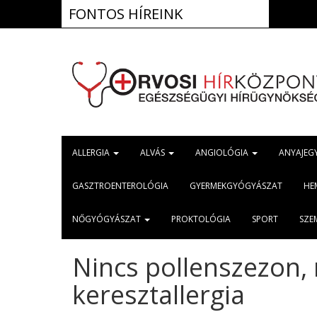
FONTOS HÍREINK
2026.aug. 5.
ALLERGIA
ALVÁS
ANGIOLÓGIA
ANYAJEG
GASZTROENTEROLÓGIA
GYERMEKGYÓGYÁSZAT
HE
NŐGYÓGYÁSZAT
PROKTOLÓGIA
SPORT
SZE
Nincs pollenszezon, 
keresztallergia