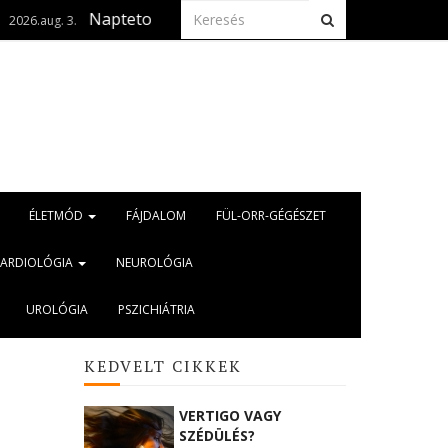
Naptetoválás? Ha már megtörtént, fontos az anyajegyszűré
ÉLETMÓD
FÁJDALOM
FÜL-ORR-GÉGÉSZET
KARDIOLÓGIA
NEUROLÓGIA
UROLÓGIA
PSZICHIÁTRIA
KEDVELT CIKKEK
VERTIGO VAGY
SZÉDÜLÉS?