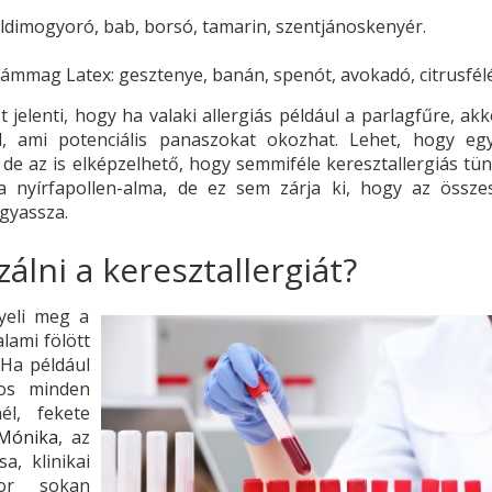
földimogyoró, bab, borsó, tamarin, szentjánoskenyér.
ámmag Latex: gesztenye, banán, spenót, avokadó, citrusfélék
 jelenti, hogy ha valaki allergiás például a parlagfűre, a
l, ami potenciális panaszokat okozhat. Lehet, hogy eg
de az is elképzelhető, hogy semmiféle keresztallergiás tü
a a nyírfapollen-alma, de ez sem zárja ki, hogy az össze
ogyassza.
álni a keresztallergiát?
gyeli meg a
lami fölött
 Ha például
mos minden
él, fekete
 Mónika
, az
a, klinikai
kor sokan