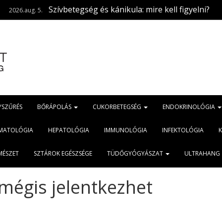
Szívbetegség és kánikula: mire kell figyelni?
2026.aug. 3.
YSZŰRÉS
BŐRÁPOLÁS
CUKORBETEGSÉG
ENDOKRINOLÓGIA
MATOLÓGIA
HEPATOLÓGIA
IMMUNOLÓGIA
INFEKTOLÓGIA
MÉSZET
SZTÁROK EGÉSZSÉGE
TÜDŐGYÓGYÁSZAT
ULTRAHANG
mégis jelentkezhet