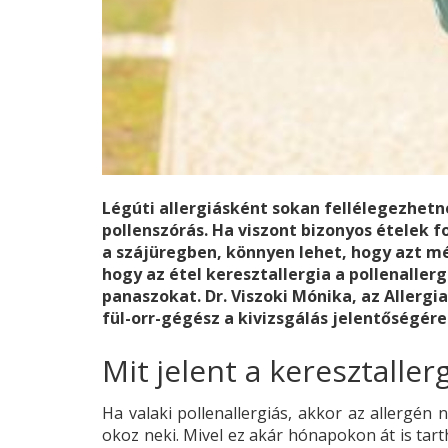
Légúti allergiásként sokan fellélegezhet
pollenszórás. Ha viszont bizonyos ételek 
a szájüregben, könnyen lehet, hogy azt mé
hogy az étel keresztallergia a pollenallerg
panaszokat. Dr. Viszoki Mónika, az Allerg
fül-orr-gégész a kivizsgálás jelentőségére
Mit jelent a keresztaller
Ha valaki pollenallergiás, akkor az allergén
okoz neki. Mivel ez akár hónapokon át is tart