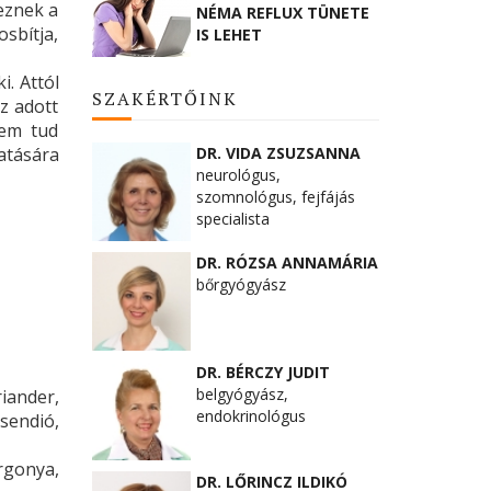
keznek a
NÉMA REFLUX TÜNETE
osbítja,
IS LEHET
i. Attól
SZAKÉRTŐINK
z adott
nem tud
atására
DR. VIDA ZSUZSANNA
neurológus,
szomnológus, fejfájás
specialista
DR. RÓZSA ANNAMÁRIA
bőrgyógyász
DR. BÉRCZY JUDIT
belgyógyász,
iander,
endokrinológus
csendió,
rgonya,
DR. LŐRINCZ ILDIKÓ