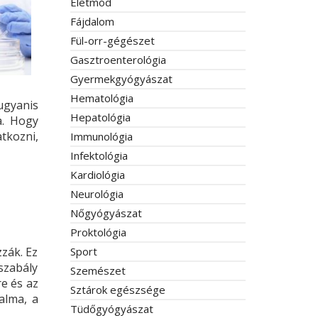
Életmód
Fájdalom
Fül-orr-gégészet
Gasztroenterológia
Gyermekgyógyászat
Hematológia
ugyanis
Hepatológia
a. Hogy
tkozni,
Immunológia
Infektológia
Kardiológia
Neurológia
Nőgyógyászat
Proktológia
zák. Ez
Sport
 szabály
Szemészet
re és az
Sztárok egészsége
alma, a
Tüdőgyógyászat