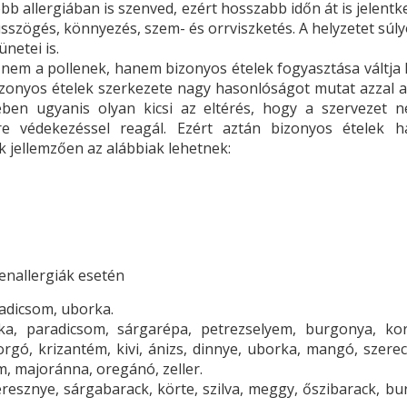
bb allergiában is szenved, ezért hosszabb időn át is jelent
sszögés, könnyezés, szem- és orrviszketés. A helyzetet súly
ünetei is.
 nem a pollenek, hanem bizonyos ételek fogyasztása váltja k
bizonyos ételek szerkezete nagy hasonlóságot mutat azzal a
ében ugyanis olyan kicsi az eltérés, hogy a szervezet 
e védekezéssel reagál. Ezért aztán bizonyos ételek h
k jellemzően az alábbiak lehetnek:
enallergiák esetén
adicsom, uborka.
ka, paradicsom, sárgarépa, petrezselyem, burgonya, kor
forgó, krizantém, kivi, ánizs, dinnye, uborka, mangó, szere
, majoránna, oregánó, zeller.
eresznye, sárgabarack, körte, szilva, meggy, őszibarack, bu