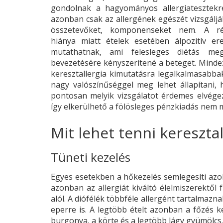
gondolnak a hagyományos allergiatesztekr
azonban csak az allergének egészét vizsgáljá
összetevőket, komponenseket nem. A rés
hiánya miatt ételek esetében álpozitív er
mutathatnak, ami felesleges diétás meg
bevezetésére kényszerítené a beteget. Minde
keresztallergia kimutatásra legalkalmasabbak
nagy valószínűséggel meg lehet állapítani,
pontosan melyik vizsgálatot érdemes elvégez
így elkerülhető a fölösleges pénzkiadás nem 
Mit lehet tenni kereszta
Tüneti kezelés
Egyes esetekben a hőkezelés semlegesíti azok
azonban az allergiát kiváltó élelmiszerektől 
alól. A diófélék többféle allergént tartalmazn
eperre is. A legtöbb ételt azonban a főzés k
burgonya, a körte és a legtöbb lágy gyümölcs.