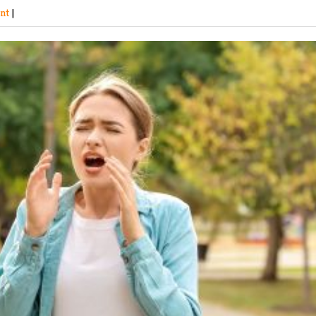
ont
|