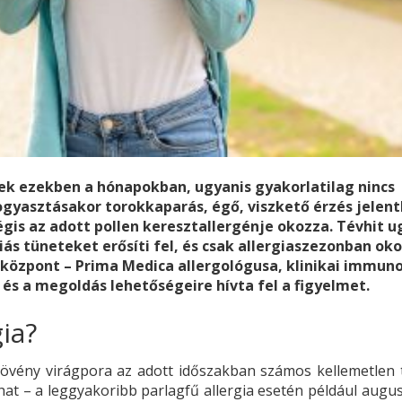
nek ezekben a hónapokban, ugyanis gyakorlatilag nincs
fogyasztásakor torokkaparás, égő, viszkető érzés jelen
gis az adott pollen keresztallergénje okozza. Tévhit u
iás tüneteket erősíti fel, és csak allergiaszezonban ok
iaközpont – Prima Medica allergológusa, klinikai immun
 és a megoldás lehetőségeire hívta fel a figyelmet.
gia?
 növény virágpora az adott időszakban számos kellemetlen 
hat – a leggyakoribb parlagfű allergia esetén például augu