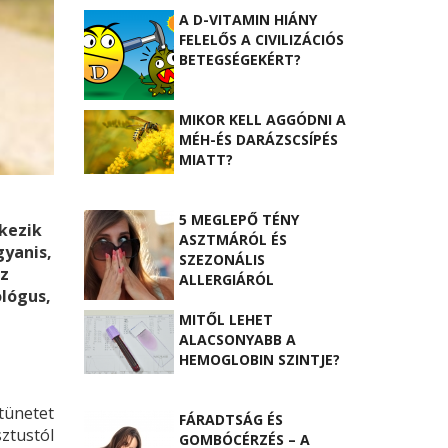
A D-VITAMIN HIÁNY
FELELŐS A CIVILIZÁCIÓS
BETEGSÉGEKÉRT?
MIKOR KELL AGGÓDNI A
MÉH-ÉS DARÁZSCSÍPÉS
MIATT?
5 MEGLEPŐ TÉNY
tkezik
ASZTMÁRÓL ÉS
gyanis,
SZEZONÁLIS
oz
ALLERGIÁRÓL
ológus,
MITŐL LEHET
ALACSONYABB A
HEMOGLOBIN SZINTJE?
tünetet
FÁRADTSÁG ÉS
sztustól
GOMBÓCÉRZÉS – A