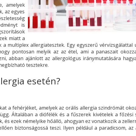
e, amelyek
k, az egyes
zletesség
edményt is
szorítások
zek miatt a
 a multiplex allergiatesztek. Egy egyszerű vérvizsgálattal 
 hogy pontosan melyik az az étel, ami a panaszait okozz
ni, abban ajánlott az allergológus iránymutatására hagya
megbízható tesztekre.
llergia esetén?
at a fehérjéket, amelyek az orális allergia szindrómát okoz
függ. Általában a diófélék és a fűszerek kivételek a főzési
ak, és ezek némelyike hőálló, ahogyan ez vonatkozik a zeller
ellően biztonságossá teszi. Ilyen például a paradicsom, az 