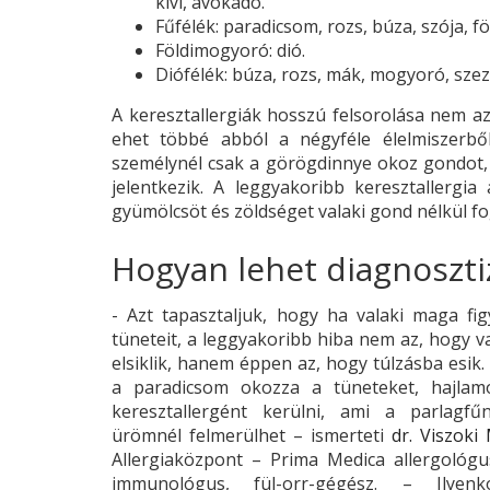
kivi, avokádó.
Fűfélék: paradicsom, rozs, búza, szója, 
Földimogyoró: dió.
Diófélék: búza, rozs, mák, mogyoró, szez
A keresztallergiák hosszú felsorolása nem azt
ehet többé abból a négyféle élelmiszerbő
személynél csak a görögdinnye okoz gondot, 
jelentkezik. A leggyakoribb keresztallergi
gyümölcsöt és zöldséget valaki gond nélkül f
Hogyan lehet diagnosztiz
- Azt tapasztaljuk, hogy ha valaki maga fi
tüneteit, a leggyakoribb hiba nem az, hogy va
elsiklik, hanem éppen az, hogy túlzásba esik.
a paradicsom okozza a tüneteket, hajla
keresztallergént kerülni, ami a parlagfűn
ürömnél felmerülhet – ismerteti
dr. Viszoki
Allergiaközpont – Prima Medica allergológus
immunológus, fül-orr-gégész. – Ilyen