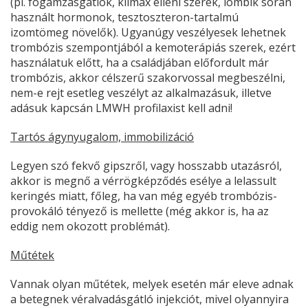
(pl. fogamzásgátlók, klimax elleni szerek, lombik során
használt hormonok, tesztoszteron-tartalmú
izomtömeg növelők). Ugyanúgy veszélyesek lehetnek
trombózis szempontjából a kemoterápiás szerek, ezért
használatuk előtt, ha a családjában előfordult már
trombózis, akkor célszerű szakorvossal megbeszélni,
nem-e rejt esetleg veszélyt az alkalmazásuk, illetve
adásuk kapcsán LMWH profilaxist kell adni!
Tartós ágynyugalom, immobilizáció
Legyen szó fekvő gipszről, vagy hosszabb utazásról,
akkor is megnő a vérrögképződés esélye a lelassult
keringés miatt, főleg, ha van még egyéb trombózis-
provokáló tényező is mellette (még akkor is, ha az
eddig nem okozott problémát).
Műtétek
Vannak olyan műtétek, melyek esetén már eleve adnak
a betegnek véralvadásgátló injekciót, mivel olyannyira