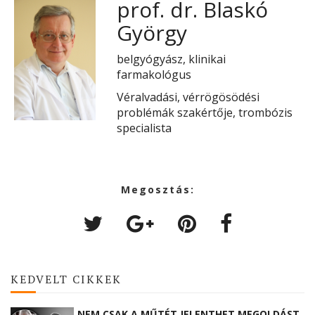
prof. dr. Blaskó
György
belgyógyász, klinikai
farmakológus
Véralvadási, vérrögösödési
problémák szakértője, trombózis
specialista
Megosztás:
KEDVELT CIKKEK
NEM CSAK A MŰTÉT JELENTHET MEGOLDÁST