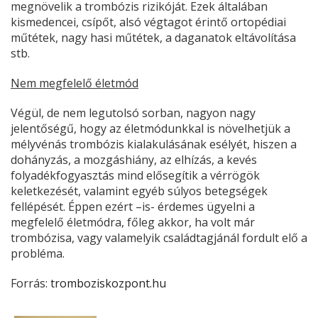
megnövelik a trombózis rizikóját. Ezek általában
kismedencei, csípőt, alsó végtagot érintő ortopédiai
műtétek, nagy hasi műtétek, a daganatok eltávolítása
stb.
Nem megfelelő életmód
Végül, de nem legutolsó sorban, nagyon nagy
jelentőségű, hogy az életmódunkkal is növelhetjük a
mélyvénás trombózis kialakulásának esélyét, hiszen a
dohányzás, a mozgáshiány, az elhízás, a kevés
folyadékfogyasztás mind elősegítik a vérrögök
keletkezését, valamint egyéb súlyos betegségek
fellépését. Éppen ezért –is- érdemes ügyelni a
megfelelő életmódra, főleg akkor, ha volt már
trombózisa, vagy valamelyik családtagjánál fordult elő a
probléma.
Forrás:
tromboziskozpont.hu