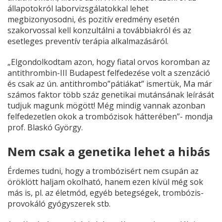
állapotokról laborvizsgálatokkal lehet
megbizonyosodni, és pozitív eredmény esetén
szakorvossal kell konzultálni a továbbiakról és az
esetleges preventív terápia alkalmazásáról.
„Elgondolkodtam azon, hogy fiatal orvos koromban az
antithrombin-III Budapest felfedezése volt a szenzáció
és csak az ún. antithrombo”pátiákat” ismertük, Ma már
számos faktor több száz genetikai mutánsának leírását
tudjuk magunk mögött! Még mindig vannak azonban
felfedezetlen okok a trombózisok hátterében”- mondja
prof. Blaskó György.
Nem csak a genetika lehet a hibás
Érdemes tudni, hogy a trombózisért nem csupán az
öröklött haljam okolható, hanem ezen kívül még sok
más is, pl. az életmód, egyéb betegségek, trombózis-
provokáló gyógyszerek stb.