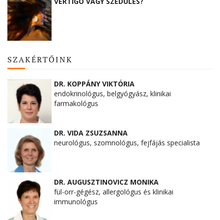
VERTIGO VAGY SZÉDÜLÉS?
SZAKÉRTŐINK
DR. KOPPÁNY VIKTÓRIA
endokrinológus, belgyógyász, klinikai
farmakológus
DR. VIDA ZSUZSANNA
neurológus, szomnológus, fejfájás specialista
DR. AUGUSZTINOVICZ MONIKA
fül-orr-gégész, allergológus és klinikai
immunológus