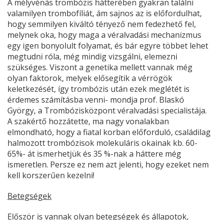
A mélyvénás trombózis hátterében gyakran találni
valamilyen trombofíliát, ám sajnos az is előfordulhat,
hogy semmilyen kiváltó tényező nem fedezhető fel,
melynek oka, hogy maga a véralvadási mechanizmus
egy igen bonyolult folyamat, és bár egyre többet lehet
megtudni róla, még mindig vizsgálni, elemezni
szükséges. Viszont a genetika mellett vannak még
olyan faktorok, melyek elősegítik a vérrögök
keletkezését, így trombózis után ezek meglétét is
érdemes számításba venni- mondja prof. Blaskó
György, a Trombózisközpont véralvadási specialistája.
A szakértő hozzátette, ma nagy vonalakban
elmondható, hogy a fiatal korban előforduló, családilag
halmozott trombózisok molekuláris okainak kb. 60-
65%- át ismerhetjük és 35 %-nak a háttere még
ismeretlen. Persze ez nem azt jelenti, hogy ezeket nem
kell korszerűen kezelni!
Betegségek
Először is vannak olyan betegségek és állapotok,