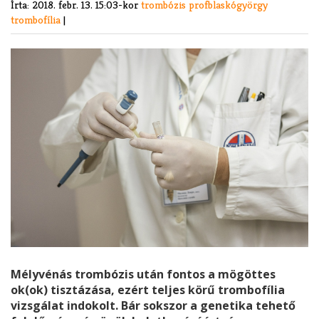
Írta:
2018. febr. 13. 15:03-kor
trombózis
profblaskógyörgy
trombofília
|
Mélyvénás trombózis után fontos a mögöttes
ok(ok) tisztázása, ezért teljes körű trombofília
vizsgálat indokolt. Bár sokszor a genetika tehető