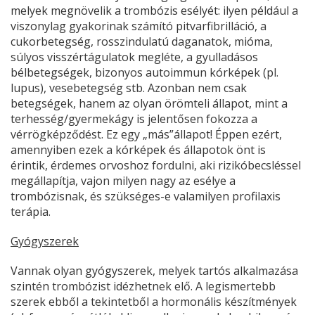
melyek megnövelik a trombózis esélyét: ilyen például a
viszonylag gyakorinak számító pitvarfibrilláció, a
cukorbetegség, rosszindulatú daganatok, mióma,
súlyos visszértágulatok megléte, a gyulladásos
bélbetegségek, bizonyos autoimmun kórképek (pl.
lupus), vesebetegség stb. Azonban nem csak
betegségek, hanem az olyan örömteli állapot, mint a
terhesség/gyermekágy is jelentősen fokozza a
vérrögképződést. Ez egy „más”állapot! Éppen ezért,
amennyiben ezek a kórképek és állapotok önt is
érintik, érdemes orvoshoz fordulni, aki rizikóbecsléssel
megállapítja, vajon milyen nagy az esélye a
trombózisnak, és szükséges-e valamilyen profilaxis
terápia.
Gyógyszerek
Vannak olyan gyógyszerek, melyek tartós alkalmazása
szintén trombózist idézhetnek elő. A legismertebb
szerek ebből a tekintetből a hormonális készítmények