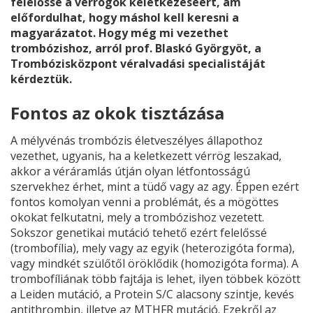
felelőssé a vérrögök keletkezéséért, ám
előfordulhat, hogy máshol kell keresni a
magyarázatot. Hogy még mi vezethet
trombózishoz, arról prof. Blaskó Györgyöt, a
Trombózisközpont véralvadási specialistáját
kérdeztük.
Fontos az okok tisztázása
A mélyvénás trombózis életveszélyes állapothoz
vezethet, ugyanis, ha a keletkezett vérrög leszakad,
akkor a véráramlás útján olyan létfontosságú
szervekhez érhet, mint a tüdő vagy az agy. Éppen ezért
fontos komolyan venni a problémát, és a mögöttes
okokat felkutatni, mely a trombózishoz vezetett.
Sokszor genetikai mutáció tehető ezért felelőssé
(trombofília), mely vagy az egyik (heterozigóta forma),
vagy mindkét szülőtől öröklődik (homozigóta forma). A
trombofíliának több fajtája is lehet, ilyen többek között
a Leiden mutáció, a Protein S/C alacsony szintje, kevés
antithrombin, illetve az MTHFR mutáció. Ezekről az