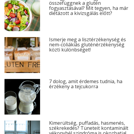
összefüggnek a glutén
fogyasztásával? Mit tegyen, ha már
diétázott a kivizsgálás előtt?
Ismerje meg a lisztérzékenység és
nem-cöliákiás gluténérzékenység
közti különbséget!
7 dolog, amit érdemes tudnia, ha
érzékeny a tejcukorra
Kimerültség, puffadás, hasmenés,
székrekedés? Tüneteit kontaminált
vékonybél szindróma is okozhatja!