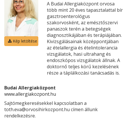
A Budai Allergiaközpont orvosa
több mint 20 éves tapasztalattal bír
gasztroenterológus
szakorvosként, az emésztőszervi
panaszok terén a betegségek
diagnosztikájában és terápiájában.
Kivizsgálásainak középpontjában
Kép letöltése
az ételallergia és ételintolerancia
vizsgálatok, hasi ultrahang és
endoszkópos vizsgálatok állnak. A
doktornő teljes körű kezelésének
része a táplálkozási tanácsadás is.
Budai Allergiaközpont
www.allergiakozpont.hu
Sajtómegkeresésekkel kapcsolatban a
toth.eva@orvosihirkozpont.hu címen állunk
rendelkezésre.