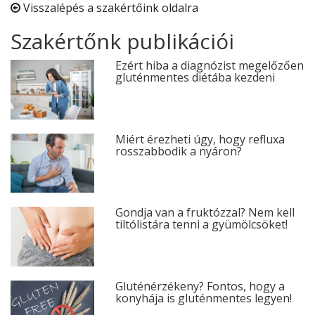
Visszalépés a szakértőink oldalra
Szakértőnk publikációi
Ezért hiba a diagnózist megelőzően
gluténmentes diétába kezdeni
Miért érezheti úgy, hogy refluxa
rosszabbodik a nyáron?
Gondja van a fruktózzal? Nem kell
tiltólistára tenni a gyümölcsöket!
Gluténérzékeny? Fontos, hogy a
konyhája is gluténmentes legyen!