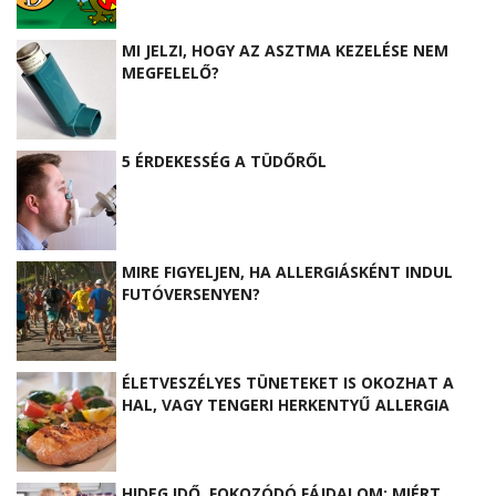
MI JELZI, HOGY AZ ASZTMA KEZELÉSE NEM
MEGFELELŐ?
5 ÉRDEKESSÉG A TÜDŐRŐL
MIRE FIGYELJEN, HA ALLERGIÁSKÉNT INDUL
FUTÓVERSENYEN?
ÉLETVESZÉLYES TÜNETEKET IS OKOZHAT A
HAL, VAGY TENGERI HERKENTYŰ ALLERGIA
HIDEG IDŐ, FOKOZÓDÓ FÁJDALOM: MIÉRT