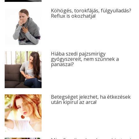
Köhögés, torokfájás, fülgyulladás?
Reflux is okozhatja!
Hiába szedi pajzsmirigy
gyógyszereit, nem szűnnek a
panaszai?
Betegséget jelezhet, ha étkezések
után kipirul az arca!