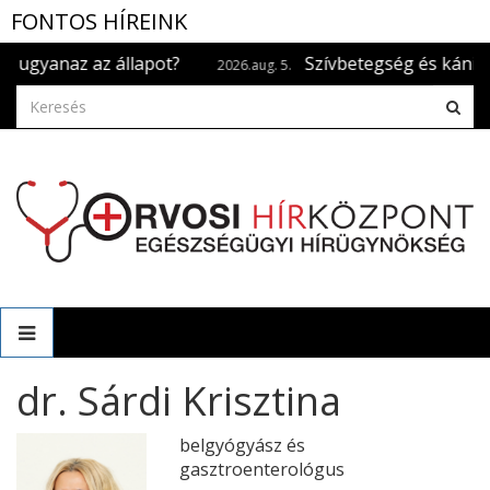
FONTOS HÍREINK
az az állapot?
Szívbetegség és kánikula: mire k
2026.aug. 5.
dr. Sárdi Krisztina
belgyógyász és
gasztroenterológus