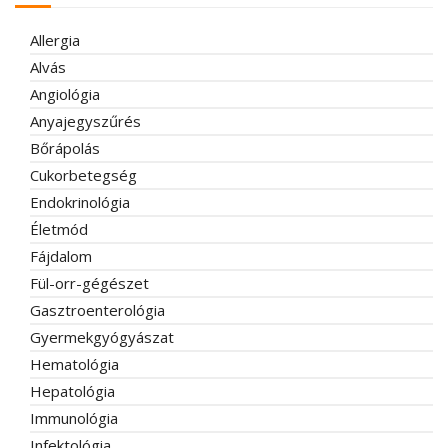
Allergia
Alvás
Angiológia
Anyajegyszűrés
Bőrápolás
Cukorbetegség
Endokrinológia
Életmód
Fájdalom
Fül-orr-gégészet
Gasztroenterológia
Gyermekgyógyászat
Hematológia
Hepatológia
Immunológia
Infektológia