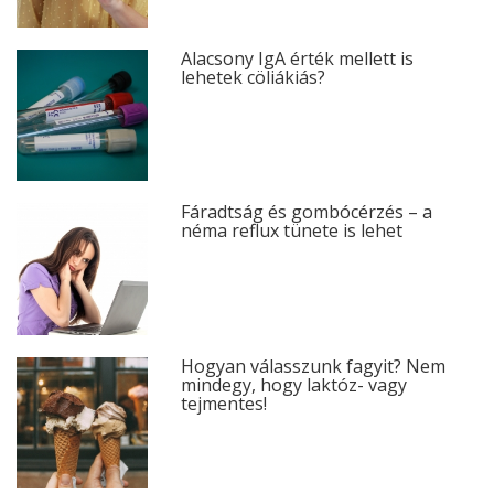
Alacsony IgA érték mellett is
lehetek cöliákiás?
Fáradtság és gombócérzés – a
néma reflux tünete is lehet
Hogyan válasszunk fagyit? Nem
mindegy, hogy laktóz- vagy
tejmentes!