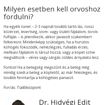
Milyen esetben kell orvoshoz
fordulni?
Ha egyéb tünet – 2-3 napnál tovább tartó láz, rossz
közérzet, levertség, izom- vagy ízületi fájdalom, torok-
fülfájás – is jelentkezik, akkor javasolt szakembert
felkeresni. Mindenképp szükséges, ha a hurutos
köhögés fokozódik, nehézlégzés, fulladás érzés,
mellkasi fájdalom is társul hozzá, vagy a köpet színe
megváltozik – véres vagy sárgás-zöldes árnyalatú lesz.
Fontos! Ha a betegség megszűnt és a beteg még
mindig szedi a beteg a köptetőt, az már felesleges, és
tovább fenntartja a köhögéses panaszt.
Forrás:
Tüdőközpont
Dr. Hidvégi Edit