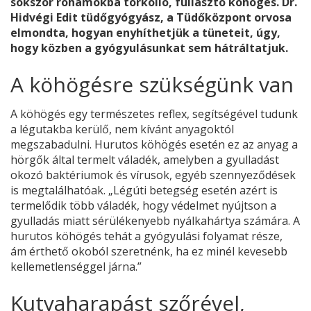
sokszor rohamokba torkolló, fullasztó köhögés. Dr.
Hidvégi Edit tüdőgyógyász, a Tüdőközpont orvosa
elmondta, hogyan enyhíthetjük a tüneteit, úgy,
hogy közben a gyógyulásunkat sem hátráltatjuk.
A köhögésre szükségünk van
A köhögés egy természetes reflex, segítségével tudunk
a légutakba kerülő, nem kívánt anyagoktól
megszabadulni. Hurutos köhögés esetén ez az anyag a
hörgők által termelt váladék, amelyben a gyulladást
okozó baktériumok és vírusok, egyéb szennyeződések
is megtalálhatóak. „Légúti betegség esetén azért is
termelődik több váladék, hogy védelmet nyújtson a
gyulladás miatt sérülékenyebb nyálkahártya számára. A
hurutos köhögés tehát a gyógyulási folyamat része,
ám érthető okoból szeretnénk, ha ez minél kevesebb
kellemetlenséggel járna.”
Kutyaharapást szőrével,