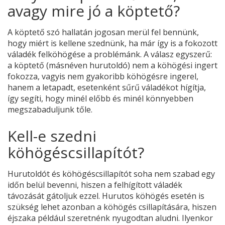
avagy mire jó a köptető?
A köptető szó hallatán jogosan merül fel bennünk,
hogy miért is kellene szednünk, ha már így is a fokozott
váladék felköhögése a problémánk. A válasz egyszerű:
a köptető (másnéven hurutoldó) nem a köhögési ingert
fokozza, vagyis nem gyakoribb köhögésre ingerel,
hanem a letapadt, esetenként sűrű váladékot hígítja,
így segíti, hogy minél előbb és minél könnyebben
megszabaduljunk tőle.
Kell-e szedni
köhögéscsillapítót?
Hurutoldót és köhögéscsillapítót soha nem szabad egy
időn belül bevenni, hiszen a felhígított váladék
távozását gátoljuk ezzel. Hurutos köhögés esetén is
szükség lehet azonban a köhögés csillapítására, hiszen
éjszaka például szeretnénk nyugodtan aludni. Ilyenkor