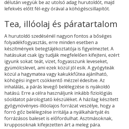
délután vegyük be az utolsó adag hurutoldót, majd
lefekvés előtt fél-egy órával a köhögéscsillapítót.
Tea, illóolaj és páratartalom
A hurutoldó szedésénél nagyon fontos a bőséges
folyadékfogyasztás, erre minden esetben a
készítmények betegtájékoztatója is figyelmeztet. A
hatásukat csak így tudják megfelelően kifejteni, ezért
igyunk sokat: teát, vizet, fogyasszunk leveseket,
gyümölcslevet, ami ezek közül jól esik. A gyógyteák
közül a hagymatea vagy kakukkfűtea ajánlható,
köhögési ingert csökkentő mézzel édesítve. Az
inhalálás, a párás levegő belélegzése is nyákoldó
hatású. Erre a célra használjunk inkább fiziológiás
sóoldatot párologtató készüléket. A házilag készített
gyógynövényes-illóolajos forrázat veszélye, hogy a
forró gőz belélegzése irritálja a nyálkahártyát és
forrázásos baleset is előfordulhat. Asztmásoknak,
krupposoknak kifejezetten árt a meleg pára.