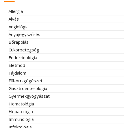
Allergia
Alvás
Angiológia
Anyajegyszűrés
Bőrápolás
Cukorbetegség
Endokrinológia
Életmód
Fájdalom
Fül-orr-gégészet
Gasztroenterológia
Gyermekgyógyászat
Hematológia
Hepatológia
Immunológia
Infektológia