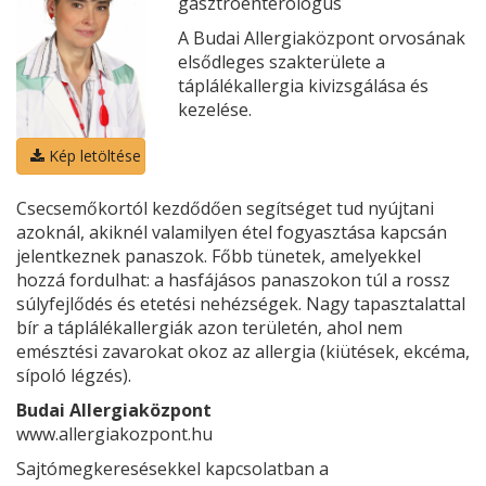
gasztroenterológus
A Budai Allergiaközpont orvosának
elsődleges szakterülete a
táplálékallergia kivizsgálása és
kezelése.
Kép letöltése
Csecsemőkortól kezdődően segítséget tud nyújtani
azoknál, akiknél valamilyen étel fogyasztása kapcsán
jelentkeznek panaszok. Főbb tünetek, amelyekkel
hozzá fordulhat: a hasfájásos panaszokon túl a rossz
súlyfejlődés és etetési nehézségek. Nagy tapasztalattal
bír a táplálékallergiák azon területén, ahol nem
emésztési zavarokat okoz az allergia (kiütések, ekcéma,
sípoló légzés).
Budai Allergiaközpont
www.allergiakozpont.hu
Sajtómegkeresésekkel kapcsolatban a