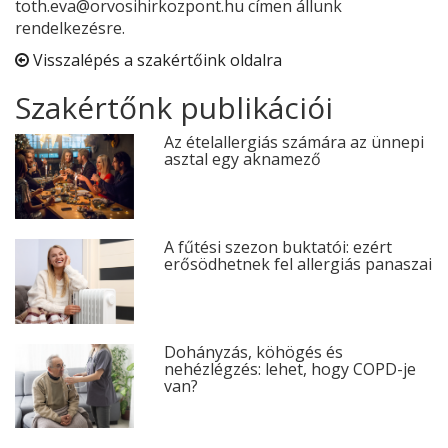
toth.eva@orvosihirkozpont.hu címen állunk
rendelkezésre.
Visszalépés a szakértőink oldalra
Szakértőnk publikációi
Az ételallergiás számára az ünnepi
asztal egy aknamező
A fűtési szezon buktatói: ezért
erősödhetnek fel allergiás panaszai
Dohányzás, köhögés és
nehézlégzés: lehet, hogy COPD-je
van?