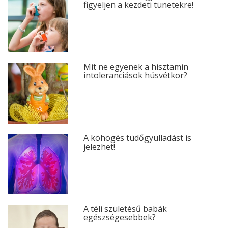
figyeljen a kezdeti tünetekre!
Mit ne egyenek a hisztamin
intoleranciások húsvétkor?
A köhögés tüdőgyulladást is
jelezhet!
A téli születésű babák
egészségesebbek?