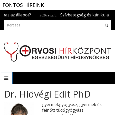
FONTOS HÍREINK
lapot?
Szívbetegség és kánikula: mire kell figy
2026.aug. 5.
Dr. Hidvégi Edit PhD
gyermekgyógyász, gyermek és
felnőtt tüdőgyógyász,