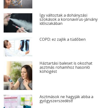
Így változtak a dohányzási
szokások a koronavírus-járvány
időszakában
COPD: ez zajlik a tüdőben
Háztartási baleset is okozhat
asztmás rohamhoz hasonló
köhögést
Asztmások ne hagyják abba a
gyógyszerszedést!