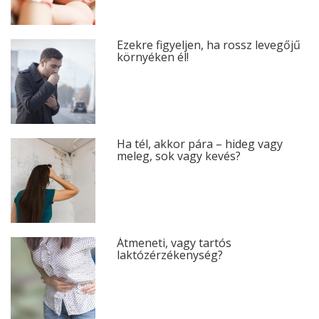
Ezekre figyeljen, ha rossz levegőjű
környéken él!
Ha tél, akkor pára – hideg vagy
meleg, sok vagy kevés?
Átmeneti, vagy tartós
laktózérzékenység?