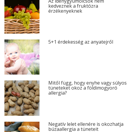
Az idénygyümölcsök nem
kedveznek a fruktózra
érzékenyeknek
5+1 érdekesség az anyatejről
Mitől függ, hogy enyhe vagy súlyos
tüneteket okoz a földimogyoró
allergia?
Negatív lelet ellenére is okozhatja
búzaallergia a tüneteit