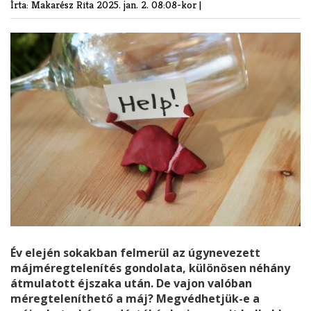
Írta: Makarész Rita
2025. jan. 2. 08:08-kor |
Év elején sokakban felmerül az úgynevezett
májméregtelenítés gondolata, különösen néhány
átmulatott éjszaka után. De vajon valóban
méregteleníthető a máj? Megvédhetjük-e a