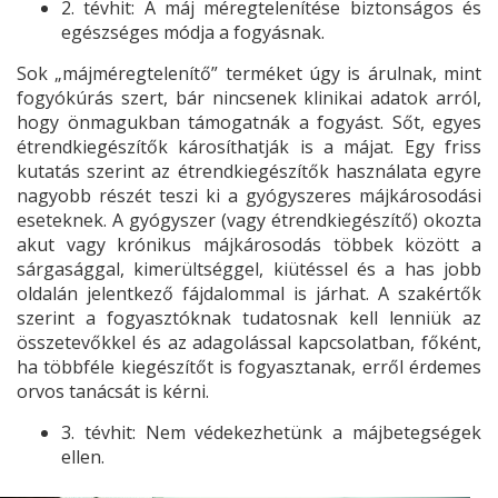
2. tévhit: A máj méregtelenítése biztonságos és
egészséges módja a fogyásnak.
Sok „májméregtelenítő” terméket úgy is árulnak, mint
fogyókúrás szert, bár nincsenek klinikai adatok arról,
hogy önmagukban támogatnák a fogyást. Sőt, egyes
étrendkiegészítők károsíthatják is a májat. Egy friss
kutatás szerint az étrendkiegészítők használata egyre
nagyobb részét teszi ki a gyógyszeres májkárosodási
eseteknek. A gyógyszer (vagy étrendkiegészítő) okozta
akut vagy krónikus májkárosodás többek között a
sárgasággal, kimerültséggel, kiütéssel és a has jobb
oldalán jelentkező fájdalommal is járhat. A szakértők
szerint a fogyasztóknak tudatosnak kell lenniük az
összetevőkkel és az adagolással kapcsolatban, főként,
ha többféle kiegészítőt is fogyasztanak, erről érdemes
orvos tanácsát is kérni.
3. tévhit: Nem védekezhetünk a májbetegségek
ellen.