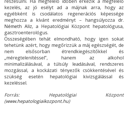
részesülni. Ha megfelelő időben érkezik a megfelelő
kezelés, az jó esélyt ad a májnak arra, hogy az
egyébként is csodálatos regenerációs képessége
meghozza a kívánt eredményt – hangsúlyozza
dr.
Németh Aliz
, a Hepatológiai Központ hepatológusa,
gasztroenterológus.
Összeségében tehát elmondható, hogy igen sokat
tehetünk azért, hogy megőrizzük a máj egészségét, de
nem elsősorban étrendkiegészítőkkel és
„méregtelenítéssel”, hanem az alkohol
minimalizálásával, a túlsúly leadásával, rendszeres
mozgással, a kockázati tényezők csökkentésével és
szükség esetén hepatológiai kivizsgálással és
kezeléssel.
Forrás: Hepatológiai Központ
(
www.hepatologiaikozpont.hu
)