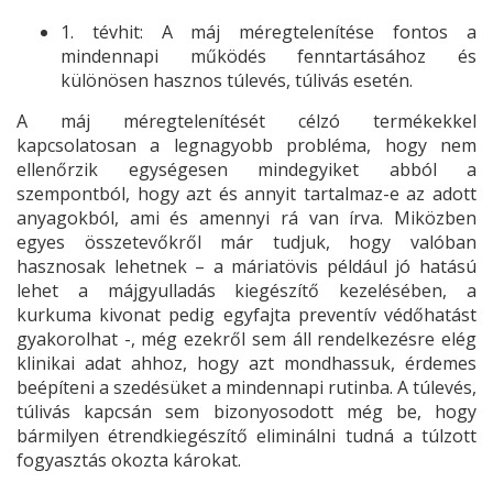
1. tévhit: A máj méregtelenítése fontos a
mindennapi működés fenntartásához és
különösen hasznos túlevés, túlivás esetén.
A máj méregtelenítését célzó termékekkel
kapcsolatosan a legnagyobb probléma, hogy nem
ellenőrzik egységesen mindegyiket abból a
szempontból, hogy azt és annyit tartalmaz-e az adott
anyagokból, ami és amennyi rá van írva. Miközben
egyes összetevőkről már tudjuk, hogy valóban
hasznosak lehetnek – a máriatövis például jó hatású
lehet a májgyulladás kiegészítő kezelésében, a
kurkuma kivonat pedig egyfajta preventív védőhatást
gyakorolhat -, még ezekről sem áll rendelkezésre elég
klinikai adat ahhoz, hogy azt mondhassuk, érdemes
beépíteni a szedésüket a mindennapi rutinba. A túlevés,
túlivás kapcsán sem bizonyosodott még be, hogy
bármilyen étrendkiegészítő eliminálni tudná a túlzott
fogyasztás okozta károkat.