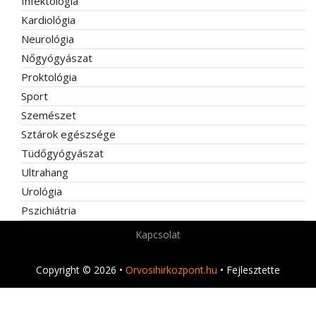
Infektológia
Kardiológia
Neurológia
Nőgyógyászat
Proktológia
Sport
Szemészet
Sztárok egészsége
Tüdőgyógyászat
Ultrahang
Urológia
Pszichiátria
Kapcsolat
Copyright © 2026 •
Orvosihirkozpont.hu
• Fejlesztette