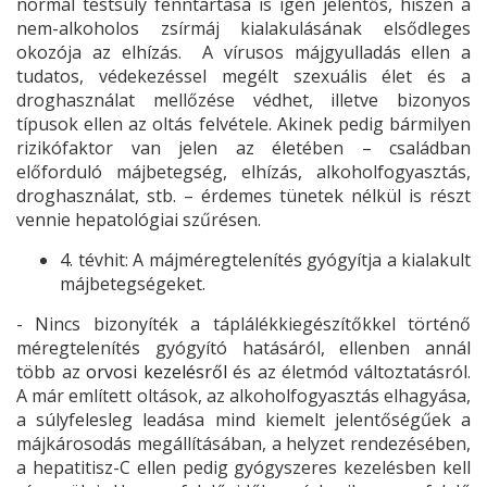
normál testsúly fenntartása is igen jelentős, hiszen a
nem-alkoholos zsírmáj kialakulásának elsődleges
okozója az elhízás. A vírusos májgyulladás ellen a
tudatos, védekezéssel megélt szexuális élet és a
droghasználat mellőzése védhet, illetve bizonyos
típusok ellen az oltás felvétele. Akinek pedig bármilyen
rizikófaktor van jelen az életében – családban
előforduló májbetegség, elhízás, alkoholfogyasztás,
droghasználat, stb. – érdemes tünetek nélkül is részt
vennie hepatológiai szűrésen.
4. tévhit: A májméregtelenítés gyógyítja a kialakult
májbetegségeket.
- Nincs bizonyíték a táplálékkiegészítőkkel történő
méregtelenítés gyógyító hatásáról, ellenben annál
több az
orvosi kezelésről
és az életmód változtatásról.
A már említett oltások, az alkoholfogyasztás elhagyása,
a súlyfelesleg leadása mind kiemelt jelentőségűek a
májkárosodás megállításában, a helyzet rendezésében,
a hepatitisz-C ellen pedig gyógyszeres kezelésben kell