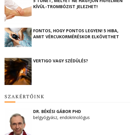
5 TÜNET, MELYET NE HAGYJON FIGYELMEN
KÍVÜL-TROMBÓZIST JELEZHET!
FONTOS, HOGY PONTOS LEGYEN! 5 HIBA,
AMIT VÉRCUKORMÉRÉSKOR ELKÖVETHET
VERTIGO VAGY SZÉDÜLÉS?
SZAKÉRTŐINK
DR. BÉKÉSI GÁBOR PHD
belgyógyász, endokrinológus