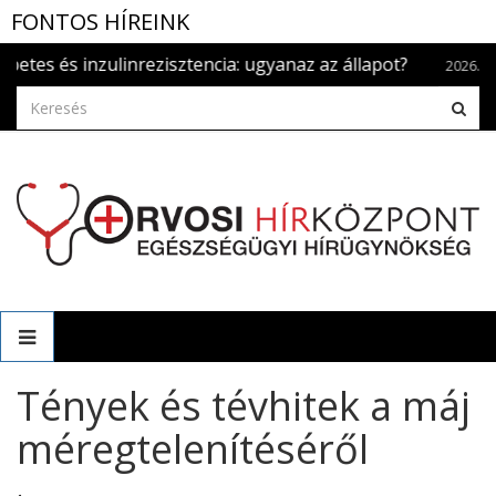
FONTOS HÍREINK
s inzulinrezisztencia: ugyanaz az állapot?
Szí
2026.aug. 5.
Tények és tévhitek a máj
méregtelenítéséről