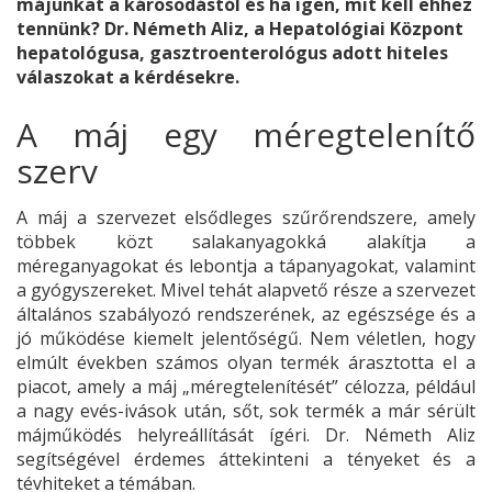
májunkat a károsodástól és ha igen, mit kell ehhez
tennünk? Dr. Németh Aliz, a Hepatológiai Központ
hepatológusa, gasztroenterológus adott hiteles
válaszokat a kérdésekre.
A máj egy méregtelenítő
szerv
A máj a szervezet elsődleges szűrőrendszere, amely
többek közt salakanyagokká alakítja a
méreganyagokat és lebontja a tápanyagokat, valamint
a gyógyszereket. Mivel tehát alapvető része a szervezet
általános szabályozó rendszerének, az egészsége és a
jó működése kiemelt jelentőségű. Nem véletlen, hogy
elmúlt években számos olyan termék árasztotta el a
piacot, amely a máj „méregtelenítését” célozza, például
a nagy evés-ivások után, sőt, sok termék a már sérült
májműködés helyreállítását ígéri. Dr. Németh Aliz
segítségével érdemes áttekinteni a tényeket és a
tévhiteket a témában.