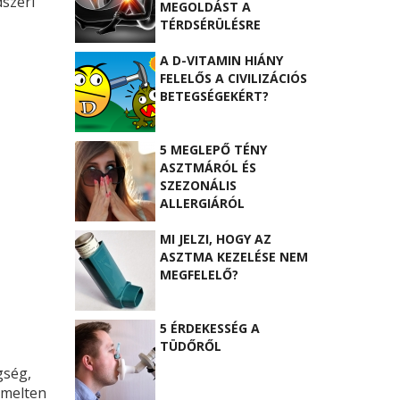
dszeri
MEGOLDÁST A
TÉRDSÉRÜLÉSRE
A D-VITAMIN HIÁNY
FELELŐS A CIVILIZÁCIÓS
BETEGSÉGEKÉRT?
5 MEGLEPŐ TÉNY
ASZTMÁRÓL ÉS
SZEZONÁLIS
ALLERGIÁRÓL
MI JELZI, HOGY AZ
ASZTMA KEZELÉSE NEM
MEGFELELŐ?
5 ÉRDEKESSÉG A
TÜDŐRŐL
gség,
emelten