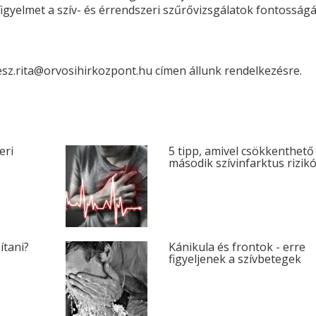
 figyelmet a szív- és érrendszeri szűrővizsgálatok fontosságá
z.rita@orvosihirkozpont.hu címen állunk rendelkezésre.
eri
5 tipp, amivel csökkenthető
második szívinfarktus rizikó
ítani?
Kánikula és frontok - erre
figyeljenek a szívbetegek