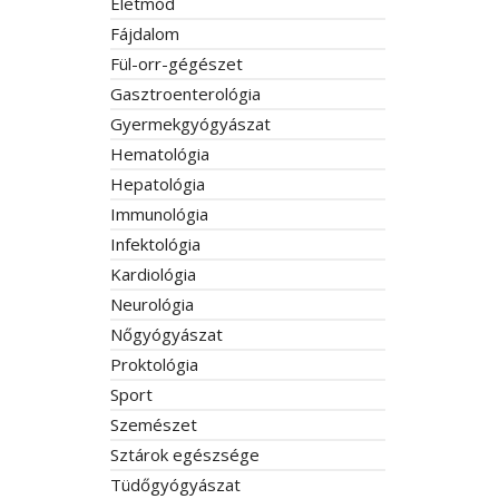
Életmód
Fájdalom
Fül-orr-gégészet
Gasztroenterológia
Gyermekgyógyászat
Hematológia
Hepatológia
Immunológia
Infektológia
Kardiológia
Neurológia
Nőgyógyászat
Proktológia
Sport
Szemészet
Sztárok egészsége
Tüdőgyógyászat