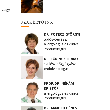
b vagy
SZAKÉRTŐINK
DR. POTECZ GYÖRGYI
tüdőgyógyász,
allergológus és klinikai
immunológus
DR. LŐRINCZ ILDIKÓ
szülész-nőgyógyász,
endokrinológus
PROF. DR. NÉKÁM
KRISTÓF
allergológus és klinikai
immunológus,
belgyógyász,klinikai
farmakológus
DR. ARNOLD DÉNES