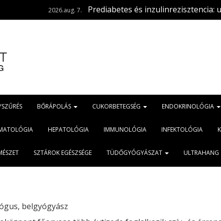
Prediabetes és inzulinrezisztencia: ugyanaz a
2026.aug. 7.
YSZŰRÉS
BŐRÁPOLÁS
CUKORBETEGSÉG
ENDOKRINOLÓGIA
MATOLÓGIA
HEPATOLÓGIA
IMMUNOLÓGIA
INFEKTOLÓGIA
MÉSZET
SZTÁROK EGÉSZSÉGE
TÜDŐGYÓGYÁSZAT
ULTRAHANG
lógus, belgyógyász