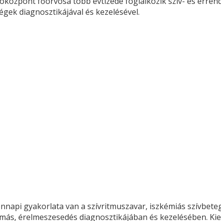
oközpont főorvosa több évtizede foglalkozik szív- és érren
égek diagnosztikájával és kezelésével.
api gyakorlata van a szívritmuszavar, iszkémiás szívbete
omás, érelmeszesedés diagnosztikájában és kezelésében. Ki