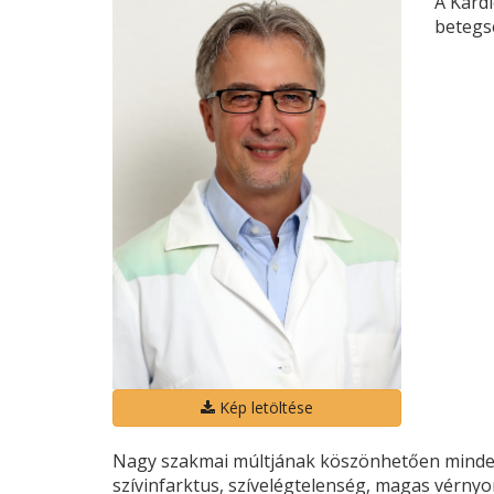
A Kardi
betegs
Kép letöltése
Nagy szakmai múltjának köszönhetően mindenn
szívinfarktus, szívelégtelenség, magas vérny