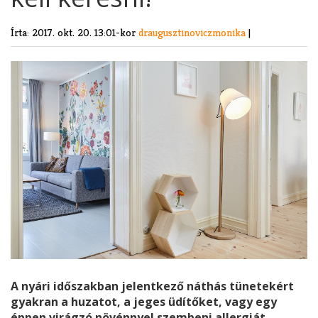
Írta:
2017. okt. 20. 13:01-kor
draugusztinoviczmonika
|
A nyári időszakban jelentkező náthás tünetekért
gyakran a huzatot, a jeges üdítőket, vagy egy
éppen virágzó növénnyel szembeni allergiát