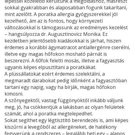
lépéssel közelebb kerültünk a megoldáshoz, másrészt
sokkal gyakrabban és alaposabban fogunk takarítani,
mint azelőtt. A poratka allergia gyógyszerekkel jól
kezelhető, ám az is fontos, hogy környezeti
változásokkal is támogassunk az eredményes kezelést
– hangsúlyozza dr. Augusztinovicz Monika. Ez
kezdetben jelentősebb kiadásokkal is járhat, hiszen
érdemes a korábbi ágymatracot antiallergénre cserélni,
illetve egy magas hőfokon mosható párnát is
beszerezni. A 60fok feletti mosás, illetve a fagyasztás
ugyanis képes elpusztítani a poratkákat.
A plüssállatokat ezért érdemes szelektálni, a
megmaradt darabokat pedig időnként a fagyasztóban
tartani egy napig, vagy ha bírják, magas hőfokon
kimosni.
A szőnyegektől, vastag függönyöktől inkább váljunk
meg, jó, ha csökkentjük a lakásban az olyan felületek
számát, ahol a poratka megtelepedhet.
Sokat segíthet egy légtisztító berendezés is, ami képes
kiszűrni a levegőből az allergéneket, de hatékony
fegyverünk a rendszeres – legalább heti egy – alapos