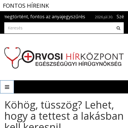
FONTOS HÍREINK
örtént, fontos az anyajegyszűrés
Szédülök - 
2026.júl.30.
Köhög, tüsszög? Lehet,
hogy a tettest a lakásban
kell keresni!