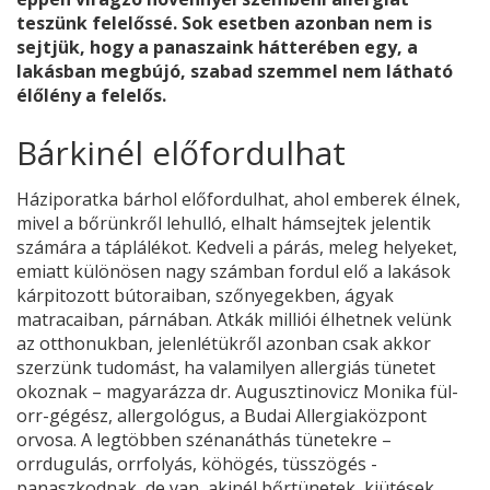
teszünk felelőssé. Sok esetben azonban nem is
sejtjük, hogy a panaszaink hátterében egy, a
lakásban megbújó, szabad szemmel nem látható
élőlény a felelős.
Bárkinél előfordulhat
Háziporatka bárhol előfordulhat, ahol emberek élnek,
mivel a bőrünkről lehulló, elhalt hámsejtek jelentik
számára a táplálékot. Kedveli a párás, meleg helyeket,
emiatt különösen nagy számban fordul elő a lakások
kárpitozott bútoraiban, szőnyegekben, ágyak
matracaiban, párnában. Atkák milliói élhetnek velünk
az otthonukban, jelenlétükről azonban csak akkor
szerzünk tudomást, ha valamilyen allergiás tünetet
okoznak – magyarázza dr. Augusztinovicz Monika fül-
orr-gégész, allergológus, a Budai Allergiaközpont
orvosa. A legtöbben szénanáthás tünetekre –
orrdugulás, orrfolyás, köhögés, tüsszögés -
panaszkodnak, de van, akinél bőrtünetek, kiütések