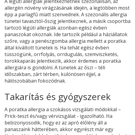
A légúti allergiák jelentkezhetnek szezonálisan, az
allergén növény virágzásának idején, a legtöbben most
épp a parlagfű miatt szenvednek. A szezonális allergia
tünetei tavasztól-őszig jelentkeznek, a másik csoportba
tartozó légúti allergiák azonban egész évben
panaszokat okoznak. Ide tartozik például a háziállatok
szőre, vagy a penészgomba allergia mellett a poratka
által kiváltott tünetek is. Ha tehát egész évben
tüsszögünk, orrfolyás, orrdugulás, szemviszketés,
torokkaparás jelentkezik, akkor érdemes a poratka
allergiára is gondolni. A tünetek az őszi – téli
időszakban, zárt térben, különösen éjjel, a
hálószobában fokozódnak.
Takarítás és gyógyszerek
A poratka allergia a szokásos vizsgálati módokkal –
Prick-teszt és/vagy vérvizsgálat - igazolható. Ha
bebizonyosodik, hogy ez az apró élőlény áll a
panaszaink hátterében, akkor egyrészt már egy