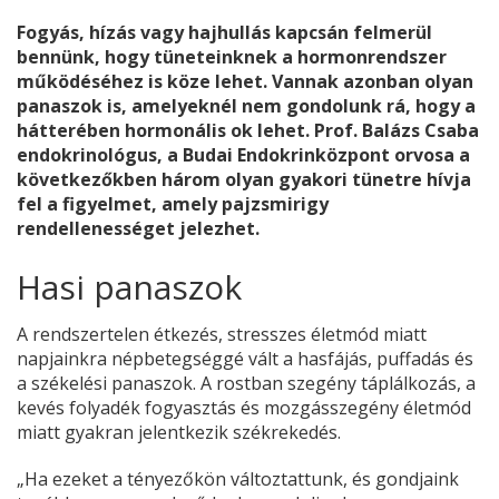
Fogyás, hízás vagy hajhullás kapcsán felmerül
bennünk, hogy tüneteinknek a hormonrendszer
működéséhez is köze lehet. Vannak azonban olyan
panaszok is, amelyeknél nem gondolunk rá, hogy a
hátterében hormonális ok lehet. Prof. Balázs Csaba
endokrinológus, a Budai Endokrinközpont orvosa a
következőkben három olyan gyakori tünetre hívja
fel a figyelmet, amely pajzsmirigy
rendellenességet jelezhet.
Hasi panaszok
A rendszertelen étkezés, stresszes életmód miatt
napjainkra népbetegséggé vált a hasfájás, puffadás és
a székelési panaszok. A rostban szegény táplálkozás, a
kevés folyadék fogyasztás és mozgásszegény életmód
miatt gyakran jelentkezik székrekedés.
„Ha ezeket a tényezőkön változtattunk, és gondjaink