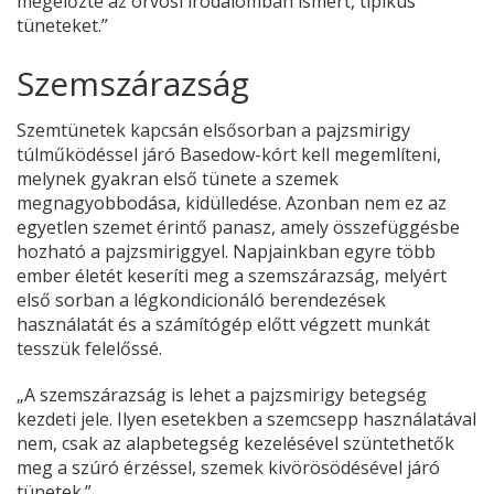
megelőzte az orvosi irodalomban ismert, tipikus
tüneteket.”
Szemszárazság
Szemtünetek kapcsán elsősorban a pajzsmirigy
túlműködéssel járó Basedow-kórt kell megemlíteni,
melynek gyakran első tünete a szemek
megnagyobbodása, kidülledése. Azonban nem ez az
egyetlen szemet érintő panasz, amely összefüggésbe
hozható a pajzsmiriggyel. Napjainkban egyre több
ember életét keseríti meg a szemszárazság, melyért
első sorban a légkondicionáló berendezések
használatát és a számítógép előtt végzett munkát
tesszük felelőssé.
„A szemszárazság is lehet a pajzsmirigy betegség
kezdeti jele. Ilyen esetekben a szemcsepp használatával
nem, csak az alapbetegség kezelésével szüntethetők
meg a szúró érzéssel, szemek kivörösödésével járó
tünetek.”