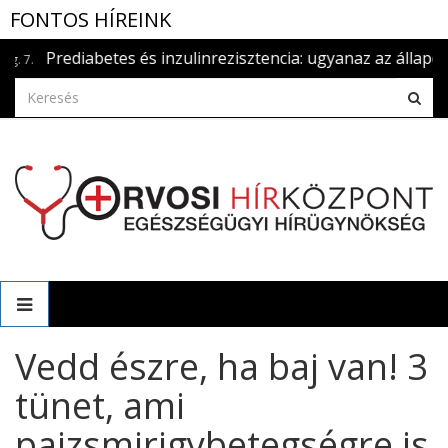
FONTOS HÍREINK
Prediabetes és inzulinrezisztencia: ugyanaz az állapot?
.
Vedd észre, ha baj van! 3
tünet, ami
pajzsmirigybetegségre is