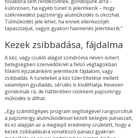
továbbra sem rendeződnek, gondoljunk arra –
különösen, ha egyéb tünet is jelentkezik – hogy
székrekedést pajzsmirigy alulműködés is okozhat.
Túlműködés jele lehet, ha ennek ellenkezőjét
tapasztaljuk, vagyis gyakori hasmenés jelentkezik.”
Kezek zsibbadása, fájdalma
A kéz, vagy csukló alagút szindróma néven ismert
betegségben szenvedőknél a felső végtagokban
főként éjszakánként jelentkezik fájdalom, vagy
zsibbadás. A tüneteket a kéz túlerőltetése mellett
valamilyen gyulladás, sérülés is kiválthatja. Kevesen
gondolnak rá, de hátterében csökkent pajzsmirigy
működés is állhat.
„Egy számítógépes program segítségével rangsoroltuk
a pajzsmirigy alulműködéssel kezelt betegek panaszait,
és ez alapján az a meglepő eredmény született, hogy a
kezek zsibbadására vonatkozó panasz gyakran