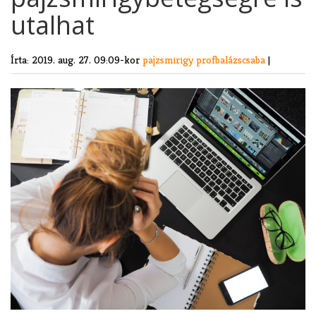
utalhat
Írta:
2019. aug. 27. 09:09-kor
pajzsmirigy
profbalázscsaba
|