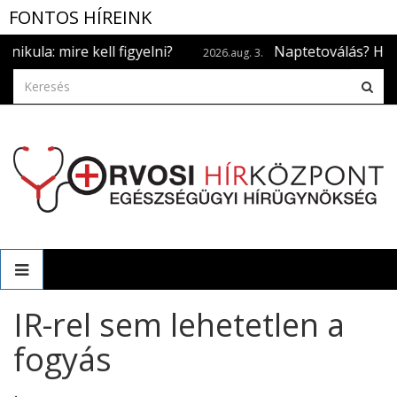
FONTOS HÍREINK
: mire kell figyelni?
Naptetoválás? Ha már me
2026.aug. 3.
IR-rel sem lehetetlen a
fogyás