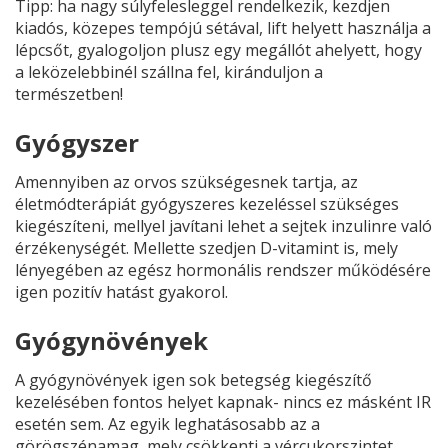
Tipp: ha nagy súlyfelesleggel rendelkezik, kezdjen
kiadós, közepes tempójú sétával, lift helyett használja a
lépcsőt, gyalogoljon plusz egy megállót ahelyett, hogy
a leközelebbinél szállna fel, kiránduljon a
természetben!
Gyógyszer
Amennyiben az orvos szükségesnek tartja, az
életmódterápiát gyógyszeres kezeléssel szükséges
kiegészíteni, mellyel javítani lehet a sejtek inzulinre való
érzékenységét. Mellette szedjen D-vitamint is, mely
lényegében az egész hormonális rendszer működésére
igen pozitív hatást gyakorol.
Gyógynövények
A gyógynövények igen sok betegség kiegészítő
kezelésében fontos helyet kapnak- nincs ez másként IR
esetén sem. Az egyik leghatásosabb az a
görögszénamag, mely csökkenti a vércukorszintet,