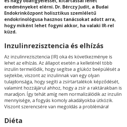
és nagy odafigyeléssel, kitartással lehet
eredményeket elérni. Dr. Bérczy Judit, a Budai
Endokrinközpont holisztikus szemléletű
endokrinológusa hasznos tanácsokat adott arra,
hogy miként lehet fogyni akkor, ha valaki IR-rel
küzd.
Inzulinrezisztencia és elhízás
Az inzulinrezisztencia (IR) oka és következménye is
lehet az elhízás. Az állapot esetén a kelleténél több
inzulin termelődik, hogy segítse a glükóz beépülését a
sejtekbe, viszont az inzulinnak van egy olyan
tulajdonsága, hogy segíti a zsírtartalékok képződését,
valamint hozzájárul ahhoz, hogy a zsír a raktárakban is
maradjon. Így tehát amíg nem normalizálódik az inzulin
mennyisége, a fogyás komoly akadályokba ütközik.
Viszont szerencsére van megoldás a problémára!
Diéta