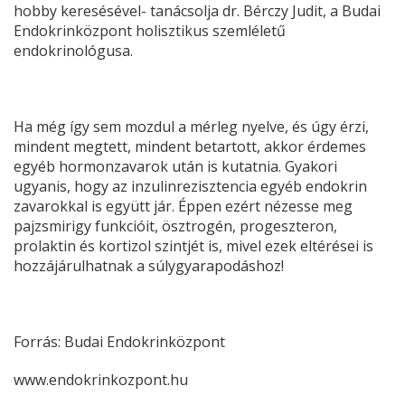
hobby keresésével- tanácsolja dr. Bérczy Judit, a Budai
Endokrinközpont holisztikus szemléletű
endokrinológusa.
Ha még így sem mozdul a mérleg nyelve, és úgy érzi,
mindent megtett, mindent betartott, akkor érdemes
egyéb hormonzavarok után is kutatnia. Gyakori
ugyanis, hogy az inzulinrezisztencia egyéb endokrin
zavarokkal is együtt jár. Éppen ezért nézesse meg
pajzsmirigy funkcióit, ösztrogén, progeszteron,
prolaktin és kortizol szintjét is, mivel ezek eltérései is
hozzájárulhatnak a súlygyarapodáshoz!
Forrás: Budai Endokrinközpont
www.endokrinkozpont.hu