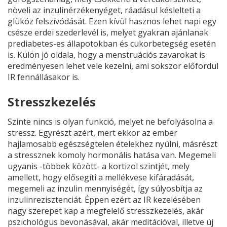
növeli az inzulinérzékenyéget, ráadásul késlelteti a
glükóz felszívódását. Ezen kívül hasznos lehet napi egy
csésze erdei szederlevél is, melyet gyakran ajánlanak
prediabetes-es állapotokban és cukorbetegség esetén
is. Külön jó oldala, hogy a menstruációs zavarokat is
eredményesen lehet vele kezelni, ami sokszor előfordul
IR fennállásakor is.
Stresszkezelés
Szinte nincs is olyan funkció, melyet ne befolyásolna a
stressz. Egyrészt azért, mert ekkor az ember
hajlamosabb egészségtelen ételekhez nyúlni, másrészt
a stressznek komoly hormonális hatása van. Megemeli
ugyanis -többek között- a kortizol szintjét, mely
amellett, hogy elősegíti a mellékvese kifáradását,
megemeli az inzulin mennyiségét, így súlyosbítja az
inzulinrezisztenciát. Éppen ezért az IR kezelésében
nagy szerepet kap a megfelelő stresszkezelés, akár
pszichológus bevonásával, akár meditációval, illetve új