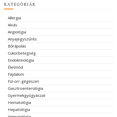
KATEGÓRIÁK
Allergia
Alvás
Angiológia
Anyajegyszűrés
Bőrápolás
Cukorbetegség
Endokrinológia
Életmód
Fájdalom
Fül-orr-gégészet
Gasztroenterológia
Gyermekgyógyászat
Hematológia
Hepatológia
Immunológia