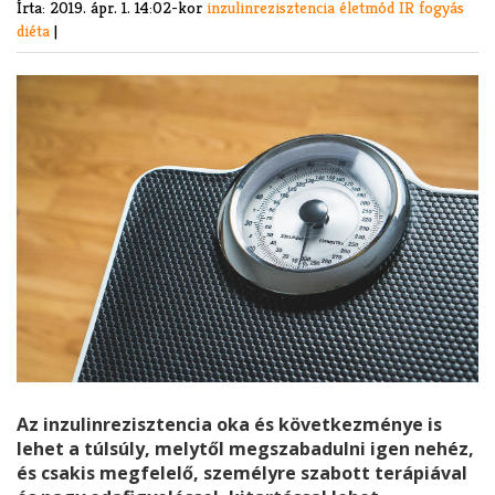
Írta:
2019. ápr. 1. 14:02-kor
inzulinrezisztencia
életmód
IR
fogyás
diéta
|
Az inzulinrezisztencia oka és következménye is
lehet a túlsúly, melytől megszabadulni igen nehéz,
és csakis megfelelő, személyre szabott terápiával