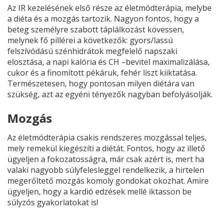
Az IR kezelésének első része az életmódterápia, melybe
a diéta és a mozgás tartozik. Nagyon fontos, hogy a
beteg személyre szabott táplálkozást kövessen,
melynek fő pillérei a következők: gyors/lassú
felszívódású szénhidrátok megfelelő napszaki
elosztása, a napi kalória és CH –bevitel maximalizálása,
cukor és a finomított pékáruk, fehér liszt kiiktatása.
Természetesen, hogy pontosan milyen diétára van
szükség, azt az egyéni tényezők nagyban befolyásolják.
Mozgás
Az életmódterápia csakis rendszeres mozgással teljes,
mely remekül kiegészíti a diétát. Fontos, hogy az illető
ügyeljen a fokozatosságra, már csak azért is, mert ha
valaki nagyobb súlyfelesleggel rendelkezik, a hirtelen
megerőltető mozgás komoly gondokat okozhat. Amire
ügyeljen, hogy a kardió edzések mellé iktasson be
súlyzós gyakorlatokat is!