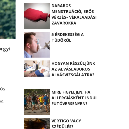
DARABOS
MENSTRUÁCIÓ, ERŐS
VÉRZÉS- VÉRALVADÁSI
ZAVAROKRA
UTALHATNAK
5 ÉRDEKESSÉG A
TÜDŐRŐL
örgyi
HOGYAN KÉSZÜLJÜNK
AZ ALVÁSLABOROS
ALVÁSVIZSGÁLATRA?
iós
MIRE FIGYELJEN, HA
ALLERGIÁSKÉNT INDUL
s.
FUTÓVERSENYEN?
VERTIGO VAGY
SZÉDÜLÉS?