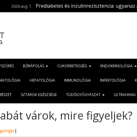
Prediabetes és inzulinrezisztencia: ugyanaz az állapot?
7.
YSZŰRÉS
BŐRÁPOLÁS
CUKORBETEGSÉG
ENDOKRINOLÓGIA
MATOLÓGIA
HEPATOLÓGIA
IMMUNOLÓGIA
INFEKTOLÓGIA
MÉSZET
SZTÁROK EGÉSZSÉGE
TÜDŐGYÓGYÁSZAT
ULTRAHANG
bát várok, mire figyeljek?
zgyörgyi
|