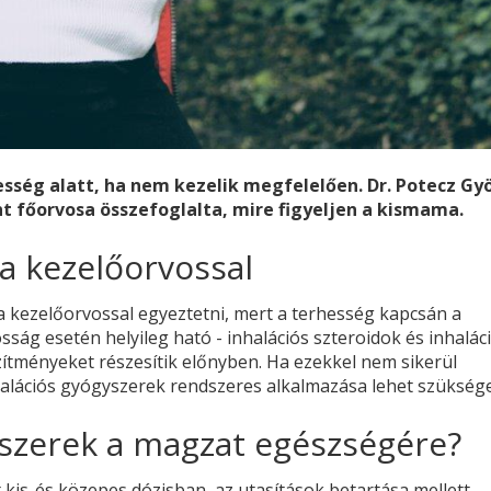
sség alatt, ha nem kezelik megfelelően. Dr. Potecz Gy
t főorvosa összefoglalta, mire figyeljen a kismama.
 a kezelőorvossal
a kezelőorvossal egyeztetni, mert a terhesség kapcsán a
ság esetén helyileg ható - inhalációs szteroidok és inhalác
zítményeket részesítik előnyben. Ha ezekkel nem sikerül
alációs gyógyszerek rendszeres alkalmazása lehet szüksége
szerek a magzat egészségére?
 kis-és közepes dózisban, az utasítások betartása mellett