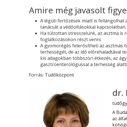
Amire még javasolt figye
A légúti fertőzések miatt is fellángolha
tanácsát a védőoltásokkal kapcsolatban.
Ha túlzottan stresszelünk, az asztma is
foglalkozásokon részt venni.
A gyomorégés felerősítheti az asztmás tü
terhességét, de az idő előrehaladtával t
kis adagokban többszöri étkezés, az ág
gasztroenterológussal a terhesség alatti
Forrás:
Tüdőközpont
dr.
tüdőgy
A Buda
az ált
köhögé