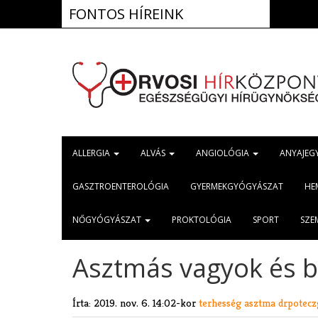
FONTOS HÍREINK
2026.aug. 
ALLERGIA
ALVÁS
ANGIOLÓGIA
ANYAJEG
GASZTROENTEROLÓGIA
GYERMEKGYÓGYÁSZAT
HE
NŐGYÓGYÁSZAT
PROKTOLÓGIA
SPORT
SZE
Asztmás vagyok és ba
Írta:
2019. nov. 6. 14:02-kor
terhesség
asztma
drpotec