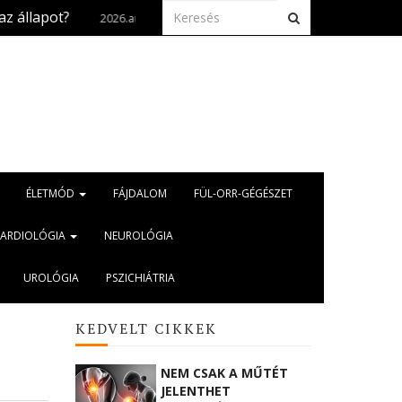
Szívbetegség és kánikula: mire kell figyelni?
2026.aug. 5.
ÉLETMÓD
FÁJDALOM
FÜL-ORR-GÉGÉSZET
KARDIOLÓGIA
NEUROLÓGIA
UROLÓGIA
PSZICHIÁTRIA
KEDVELT CIKKEK
NEM CSAK A MŰTÉT
JELENTHET