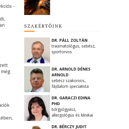
ekciós -
di,
ban
SZAKÉRTŐINK
DR. PÁLL ZOLTÁN
traumatológus, sebész,
sportorvos
zett
DR. ARNOLD DÉNES
l még
ARNOLD
sebész szakorvos,
fájdalom specialista
DR. GARACZI EDINA
PHD
ációk
bőrgyógyász,
allergológus és klinikai
kében,
immunológus
DR. BÉRCZY JUDIT