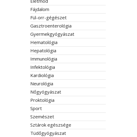
Életmód
Fájdalom
Fül-orr-gégészet
Gasztroenterológia
Gyermekgyógyászat
Hematológia
Hepatológia
Immunológia
Infektológia
Kardiológia
Neurológia
Nőgyógyászat
Proktológia
Sport
Szemészet
Sztárok egészsége
Tüdőgyógyászat