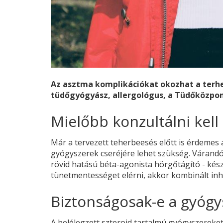
Az asztma komplikációkat okozhat a terhe
tüdőgyógyász, allergológus, a Tüdőközpon
Mielőbb konzultálni kell
Már a tervezett teherbeesés előtt is érdemes 
gyógyszerek cseréjére lehet szükség. Várandós
rövid hatású béta-agonista hörgőtágító - kés
tünetmentességet elérni, akkor kombinált inh
Biztonságosak-e a gyógy
A belélegzett szteroid tartalmú gyógyszereket