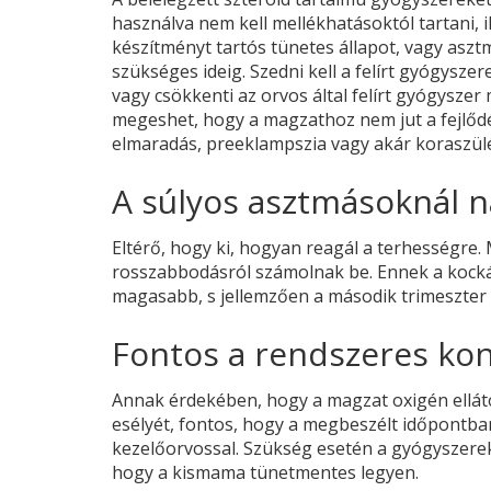
használva nem kell mellékhatásoktól tartani, il
készítményt tartós tünetes állapot, vagy asztm
szükséges ideig. Szedni kell a felírt gyógysz
vagy csökkenti az orvos által felírt gyógysz
megeshet, hogy a magzathoz nem jut a fejlődé
elmaradás, preeklampszia vagy akár koraszülé
A súlyos asztmásoknál 
Eltérő, hogy ki, hogyan reagál a terhességre.
rosszabbodásról számolnak be. Ennek a kock
magasabb, s jellemzően a második trimeszter 
Fontos a rendszeres kon
Annak érdekében, hogy a magzat oxigén ellát
esélyét, fontos, hogy a megbeszélt időpontban
kezelőorvossal. Szükség esetén a gyógyszerek 
hogy a kismama tünetmentes legyen.