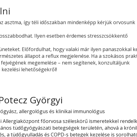
lni
t az asztma, így téli időszakban mindenképp kérjük orvosunk
 rosszabbodhat. Ilyen esetben érdemes stresszcsökkentő
neteket. Előfordulhat, hogy valaki már ilyen panaszokkal ke
ermészetes állapot a reflux megjelenése. Ha a szokásos prak
y fejvégének megemelése – nem segítenek, konzultáljunk
 kezelési lehetőségekről!
 Potecz Györgyi
ógyász, allergológus és klinikai immunológus
i Allergiaközpont főorvosa széleskörű ismeretekkel rendelk
alános tüdőgyógyászati betegségek területén, ahová a krón
s, a tüdőgyulladás és COPD-s betegek kezelése is sorolhat