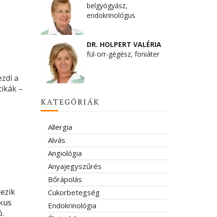
belgyógyász,
endokrinológus
DR. HOLPERT VALÉRIA
fül-orr-gégész, foniáter
zdi a
tikák –
KATEGÓRIÁK
Allergia
Alvás
Angiológia
Anyajegyszűrés
Bőrápolás
ezik
Cukorbetegség
ikus
Endokrinológia
ó.