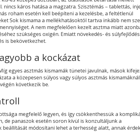
l. nincs káros hatása a magzatra. Szisztémás – tablettás, inj
ás roham esetén kell beépíteni a kezelésbe, a feltétlenül
ereket Sok kismama a mellékhatásoktól tartva inkább nem sze
er mennyiséget. A nem megfelelően kezelt asztma miatt azon
séhez szükséges oxigén. Emiatt növekedés- és súlyfejlődés
s is bekövetkezhet.
nagyobb a kockázat
 Míg egyes asztmás kismamák tünetei javulnak, mások kifeje
ázata a közepesen súlyos vagy súlyos asztmás kismamákná
végén következik be.
troll
ottsága megfelelő legyen, és így csökkenthessük a komplik
, de panaszok esetén soron kívül is konzultáljunk a
beállítását módosítani lehet a terhesség alatt, annak érde