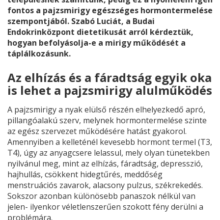
fontos a pajzsmirigy egészséges hormontermelése
szempontjából. Szabó Luciát, a Budai
Endokrinközpont dietetikusát arról kérdeztük,
hogyan befolyásolja-e a mirigy működését a
táplálkozásunk.
Az elhízás és a fáradtság egyik oka
is lehet a pajzsmirigy alulműködés
A pajzsmirigy a nyak elülső részén elhelyezkedő apró,
pillangóalakú szerv, melynek hormontermelése szinte
az egész szervezet működésére hatást gyakorol.
Amennyiben a kelleténél kevesebb hormont termel (T3,
T4), úgy az anyagcsere lelassul, mely olyan tünetekben
nyilvánul meg, mint az elhízás, fáradtság, depresszió,
hajhullás, csökkent hidegtűrés, meddőség
menstruációs zavarok, alacsony pulzus, székrekedés.
Sokszor azonban különösebb panaszok nélkül van
jelen- ilyenkor véletlenszerűen szokott fény derülni a
problémára.