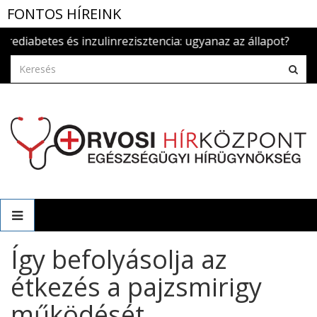
FONTOS HÍREINK
betes és inzulinrezisztencia: ugyanaz az állapot?
2026.aug.
Így befolyásolja az
étkezés a pajzsmirigy
működését