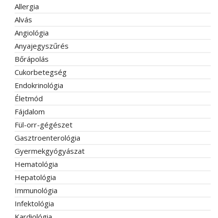
Allergia
Alvás
Angiológia
Anyajegyszűrés
Bőrápolás
Cukorbetegség
Endokrinológia
Életmód
Fájdalom
Fül-orr-gégészet
Gasztroenterológia
Gyermekgyógyászat
Hematológia
Hepatológia
Immunológia
Infektológia
Kardiológia