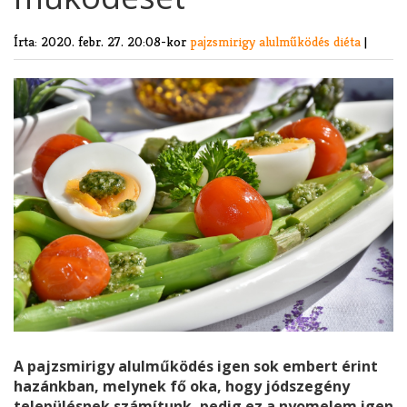
Írta:
2020. febr. 27. 20:08-kor
pajzsmirigy alulműködés
diéta
|
A pajzsmirigy alulműködés igen sok embert érint
hazánkban, melynek fő oka, hogy jódszegény
településnek számítunk, pedig ez a nyomelem igen