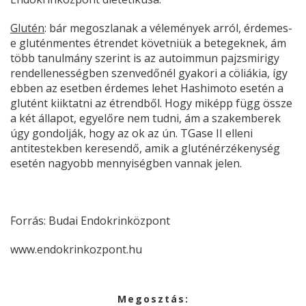
Glutén
: bár megoszlanak a vélemények arról, érdemes-
e gluténmentes étrendet követniük a betegeknek, ám
több tanulmány szerint is az autoimmun pajzsmirigy
rendellenességben szenvedőnél gyakori a cöliákia, így
ebben az esetben érdemes lehet Hashimoto esetén a
glutént kiiktatni az étrendből. Hogy miképp függ össze
a két állapot, egyelőre nem tudni, ám a szakemberek
úgy gondolják, hogy az ok az ún. TGase II elleni
antitestekben keresendő, amik a gluténérzékenység
esetén nagyobb mennyiségben vannak jelen.
Forrás: Budai Endokrinközpont
www.endokrinkozpont.hu
Megosztás: