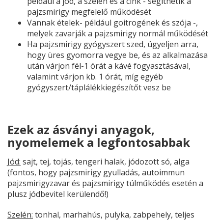
például a jód, a szelén és a cink - segíthetik a
pajzsmirigy megfelelő működését
Vannak ételek- például goitrogének és szója -,
melyek zavarják a pajzsmirigy normál működését
Ha pajzsmirigy gyógyszert szed, ügyeljen arra,
hogy üres gyomorra vegye be, és az alkalmazása
után várjon fél-1 órát a kávé fogyasztásával,
valamint várjon kb. 1 órát, míg egyéb
gyógyszert/táplálékkiegészítőt vesz be
Ezek az ásványi anyagok,
nyomelemek a legfontosabbak
Jód:
sajt, tej, tojás, tengeri halak, jódozott só, alga
(fontos, hogy pajzsmirigy gyulladás, autoimmun
pajzsmirigyzavar és pajzsmirigy túlműködés esetén a
plusz jódbevitel kerülendő!)
Szelén:
tonhal, marhahús, pulyka, zabpehely, teljes