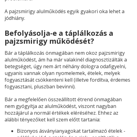
A pajzsmirigy alulműködés egyik gyakori oka lehet a
jódhiány.
Befolyásolja-e a táplálkozás a
pajzsmirigy működését?
Bár a táplálkozás önmagában nem okoz pajzsmirigy
alulműködést, ám ha már valakinél diagnosztizálták a
betegséget, úgy nem árt néhány dologra odafigyelni,
ugyanis vannak olyan nyomelemek, ételek, melyek
fogyasztását csökkenteni kell (illetve fordítva, érdemes
fogyasztani, pluszban bevinni).
Bár a megfelelően összeállított étrend önmagában
nem gyógyítja az alulműködést, viszont nagyban
hozzájárul a normál értékek eléréséhez. Ehhez az
alábbi tényezőket kell szem előtt tartania:
Bizonyos ásványianyagokat tartalmazó ételek -