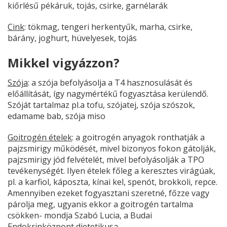
kiőrlésű pékáruk, tojás, csirke, garnélarák
Cink
: tökmag, tengeri herkentyűk, marha, csirke,
bárány, joghurt, hüvelyesek, tojás
Mikkel vigyázzon?
Szója
: a szója befolyásolja a T4 hasznosulását és
előállítását, így nagymértékű fogyasztása kerülendő.
Szóját tartalmaz pl.a tofu, szójatej, szója szószok,
edamame bab, szója miso
Goitrogén ételek
: a goitrogén anyagok ronthatják a
pajzsmirigy működését, mivel bizonyos fokon gátolják,
pajzsmirigy jód felvételét, mivel befolyásolják a TPO
tevékenységét. Ilyen ételek főleg a keresztes virágúak,
pl. a karfiol, káposzta, kínai kel, spenót, brokkoli, repce.
Amennyiben ezeket fogyasztani szeretné, főzze vagy
párolja meg, ugyanis ekkor a goitrogén tartalma
csökken- mondja Szabó Lucia, a Budai
Endokrinközpont dietetikusa.