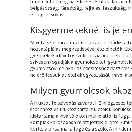
tünete lehet még az étkezések utáni korai te
bélgázosság, fáradtság, fejfájás, feszültség,
izomgörcsök is.
Kisgyermekeknél is jele
Mivel a szacharáz enzim hiánya öröklődik, a fr
hozzátáplálás megkezdésével észlelhetők. Ebb
gyermekek idővel összekötik az adott ételt a 
szívesen fogadják a gyümölcsöket, gyümölcsle
gyümölcsök, de akár az édesítéshez használt k
ne erőltessük az étel elfogyasztását, mivel a
Milyen gyümölcsök okoz
A fruktóz felszívódás zavarát H2 kilégzéses t
szacharóz és fruktóz tartalmú ételek kerülése 
időtartama a kiváltó okon múlik: attól is függ
komplex károsodása miatt jöttek-e létre. Ami
körte, a birsalma, a füge és a szőlő. A minde