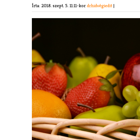
Írta:
2018. szept. 5. 11:11-kor
drhidvégiedit
|