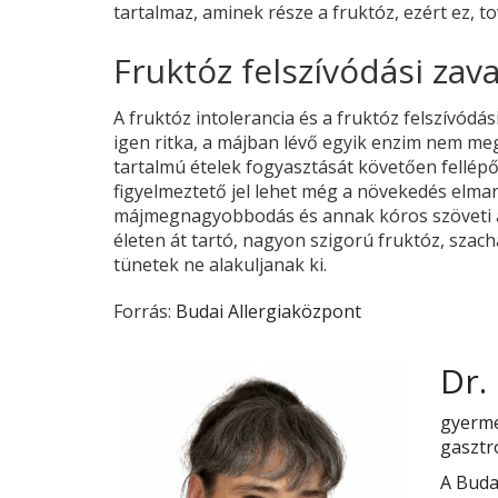
tartalmaz, aminek része a fruktóz, ezért ez, t
Fruktóz felszívódási zava
A fruktóz intolerancia és a fruktóz felszívódá
igen ritka, a májban lévő egyik enzim nem meg
tartalmú ételek fogyasztását követően fellép
figyelmeztető jel lehet még a növekedés elma
májmegnagyobbodás és annak kóros szöveti átép
életen át tartó, nagyon szigorú fruktóz, szac
tünetek ne alakuljanak ki.
Forrás:
Budai Allergiaközpont
Dr.
gyerme
gasztr
A Buda