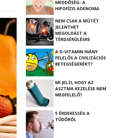
MEDDŐSÉG- A
HIPOFÍZIS ADENOMA
TÜNETEI IS LEHETNEK
NEM CSAK A MŰTÉT
JELENTHET
MEGOLDÁST A
TÉRDSÉRÜLÉSRE
A D-VITAMIN HIÁNY
FELELŐS A CIVILIZÁCIÓS
BETEGSÉGEKÉRT?
MI JELZI, HOGY AZ
ASZTMA KEZELÉSE NEM
MEGFELELŐ?
5 ÉRDEKESSÉG A
TÜDŐRŐL