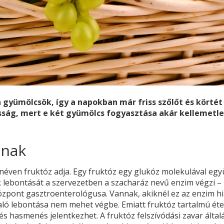
gyümölcsök, így a napokban már friss szőlőt és körtét
ság, mert e két gyümölcs fogyasztása akár kellemetl
znak
éven fruktóz adja. Egy fruktóz egy glukóz molekulával együ
k lebontását a szervezetben a szacharáz nevű enzim végzi –
központ gasztroenterológusa. Vannak, akiknél ez az enzim hi
való lebontása nem mehet végbe. Emiatt fruktóz tartalmú éte
s hasmenés jelentkezhet. A fruktóz felszívódási zavar álta