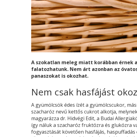
A szokatlan meleg miatt korábban érnek a 
falatozhatunk. Nem árt azonban az óvatos
panaszokat is okozhat.
Nem csak hasfájást oko
A gyümölcsök édes ízét a gyümölcscukor, másn
szacharóz nevű kettős cukrot alkotja, melyne
magyarázza dr. Hidvégi Edit, a Budai Allergia
így náluk a szacharóz fruktózra és glukózra 
fogyasztását követően hasfájás, haspuffadás é