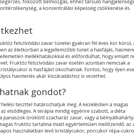
ltségérzés, fokozott bélmozgás, ehhez társuló hangjelenség
 frontérzékenység, a koncentrálási képesség csökkenése és
ntkezhet
uktóz felszívódási zavar tünetei gyakran fél éves kor körül, 
en az életkorban a legjellemzőbb tünet a hasfájás, hasmené
kellemetlen mellékhatásokkal és előfordulhat, hogy emiatt 
vet. Fruktóz felszívódási zavar esetén azonban nemcsak a
ristálycukor is hasfájást okozhatnak. Fontos, hogy ilyen es
 súlyos hasmenés akár kiszáradáshoz is vezethet.
hatnak gondot?
erhelési teszttel határozhatjuk meg. A kezelésben a magas
az elsődleges. A terápia mindig egyénre szabott, a diéta
, a panaszok öröklött szacharáz zavar, vagy a bélnyálkahárty
 magas fruktóz tartalma miatt egyértelműen mellőzendő: az 
nnapos használatban levő kristálycukor, porcukor répa-cukro