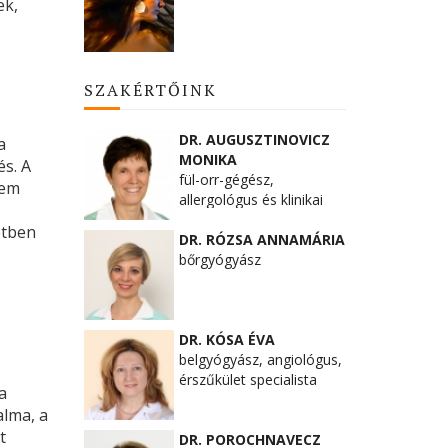
ek,
SZAKÉRTŐINK
DR. AUGUSZTINOVICZ
a
MONIKA
s. A
fül-orr-gégész,
nem
allergológus és klinikai
immunológus
etben
DR. RÓZSA ANNAMÁRIA
bőrgyógyász
DR. KÓSA ÉVA
belgyógyász, angiológus,
érszűkület specialista
a
alma, a
t
DR. POROCHNAVECZ