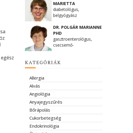
MARIETTA
diabetológus,
belgyógyász
DR. POLGÁR MARIANNE
ása
PHD
tóz
gasztroenterológus,
l
csecsemő-
gyermekgyógyász
n egész
KATEGÓRIÁK
Allergia
Alvás
Angiológia
Anyajegyszűrés
Bőrápolás
Cukorbetegség
Endokrinológia