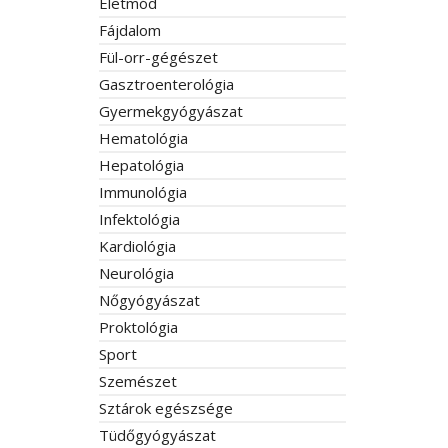
Életmód
Fájdalom
Fül-orr-gégészet
Gasztroenterológia
Gyermekgyógyászat
Hematológia
Hepatológia
Immunológia
Infektológia
Kardiológia
Neurológia
Nőgyógyászat
Proktológia
Sport
Szemészet
Sztárok egészsége
Tüdőgyógyászat