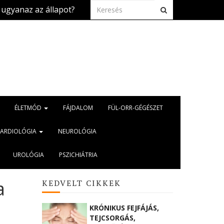
 állapot?
Szívbetegség és kánikula: mire kell f
2026.aug. 5.
ÉLETMÓD
FÁJDALOM
FÜL-ORR-GÉGÉSZET
KARDIOLÓGIA
NEUROLÓGIA
UROLÓGIA
PSZICHIÁTRIA
a
KEDVELT CIKKEK
KRÓNIKUS FEJFÁJÁS,
TEJCSORGÁS,