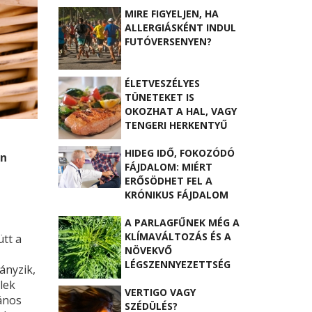
MIRE FIGYELJEN, HA
ALLERGIÁSKÉNT INDUL
FUTÓVERSENYEN?
ÉLETVESZÉLYES
TÜNETEKET IS
OKOZHAT A HAL, VAGY
TENGERI HERKENTYŰ
ALLERGIA
HIDEG IDŐ, FOKOZÓDÓ
en
FÁJDALOM: MIÉRT
ERŐSÖDHET FEL A
KRÓNIKUS FÁJDALOM
SZINDRÓMA TÉLEN?
A PARLAGFŰNEK MÉG A
KLÍMAVÁLTOZÁS ÉS A
tt a
NÖVEKVŐ
LÉGSZENNYEZETTSÉG
ányzik,
IS KEDVEZ
lek
VERTIGO VAGY
lános
SZÉDÜLÉS?