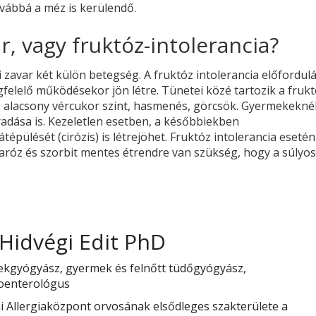
ovábbá a méz is kerülendő.
r, vagy fruktóz-intolerancia?
si zavar két külön betegség. A fruktóz intolerancia előfordul
felelő működésekor jön létre. Tünetei közé tartozik a fruk
ő alacsony vércukor szint, hasmenés, görcsök. Gyermekekné
radása is. Kezeletlen esetben, a későbbiekben
ülését (cirózis) is létrejöhet. Fruktóz intolerancia eseté
haróz és szorbit mentes étrendre van szükség, hogy a súlyos
 Hidvégi Edit PhD
kgyógyász, gyermek és felnőtt tüdőgyógyász,
oenterológus
i Allergiaközpont orvosának elsődleges szakterülete a