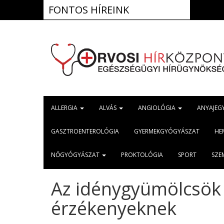
FONTOS HÍREINK
ALLERGIA
ALVÁS
ANGIOLÓGIA
ANYAJEG
GASZTROENTEROLÓGIA
GYERMEKGYÓGYÁSZAT
HE
NŐGYÓGYÁSZAT
PROKTOLÓGIA
SPORT
SZE
Az idénygyümölcsök
érzékenyeknek