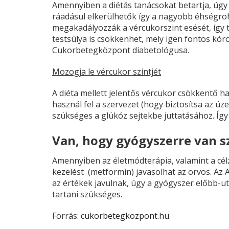
Amennyiben a diétás tanácsokat betartja, úg
ráadásul elkerülhetők így a nagyobb éhségroh
megakadályozzák a vércukorszint esését, így 
testsúlya is csökkenhet, mely igen fontos kór
Cukorbetegközpont diabetológusa.
Mozogja le vércukor szintjét
A diéta mellett jelentős vércukor csökkentő 
használ fel a szervezet (hogy biztosítsa az üz
szükséges a glükóz sejtekbe juttatásához. Így 
Van, hogy gyógyszerre van 
Amennyiben az életmódterápia, valamint a cél
kezelést (metformin) javasolhat az orvos. Az 
az értékek javulnak, úgy a gyógyszer előbb-
tartani szükséges.
Forrás:
cukorbetegkozpont.hu