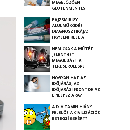
MEGELŐZŐEN
GLUTÉNMENTES
DIÉTÁBA KEZDENI
PAJZSMIRIGY-
ALULMŰKÖDÉS
DIAGNOSZTIKÁJA:
FIGYELNI KELL A
VÁLTOZÁSOKRA!
NEM CSAK A MŰTÉT
JELENTHET
MEGOLDÁST A
TÉRDSÉRÜLÉSRE
HOGYAN HAT AZ
IDŐJÁRÁS, AZ
IDŐJÁRÁSI FRONTOK AZ
EPILEPSZIÁRA?
A D-VITAMIN HIÁNY
FELELŐS A CIVILIZÁCIÓS
BETEGSÉGEKÉRT?