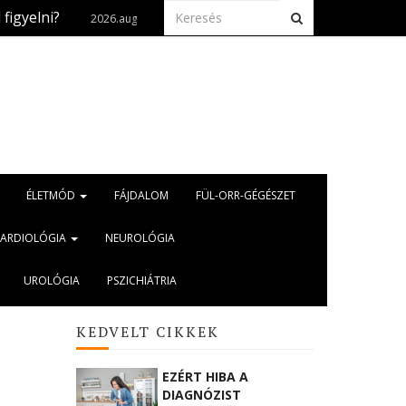
Naptetoválás? Ha már megtörtént, fontos a
2026.aug. 3.
ÉLETMÓD
FÁJDALOM
FÜL-ORR-GÉGÉSZET
KARDIOLÓGIA
NEUROLÓGIA
UROLÓGIA
PSZICHIÁTRIA
KEDVELT CIKKEK
EZÉRT HIBA A
DIAGNÓZIST