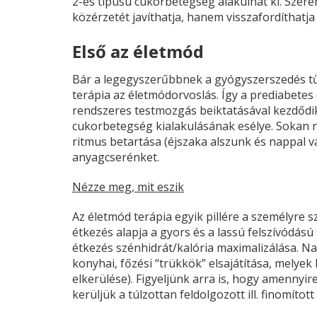
2-es típusú cukorbetegség alakulhat ki. Szere
közérzetét javíthatja, hanem visszafordíthatja 
Első az életmód
Bár a legegyszerűbbnek a gyógyszerszedés tűn
terápia az életmódorvoslás. Így a prediabetes (
rendszeres testmozgás beiktatásával kezdődik
cukorbetegség kialakulásának esélye. Sokan n
ritmus betartása (éjszaka alszunk és nappal v
anyagcserénket.
Nézze meg, mit eszik
Az életmód terápia egyik pillére a személyre sz
étkezés alapja a gyors és a lassú felszívódás
étkezés szénhidrát/kalória maximalizálása. Na
konyhai, főzési “trükkök” elsajátítása, melyek la
elkerülése). Figyeljünk arra is, hogy amennyi
kerüljük a túlzottan feldolgozott ill. finomíto