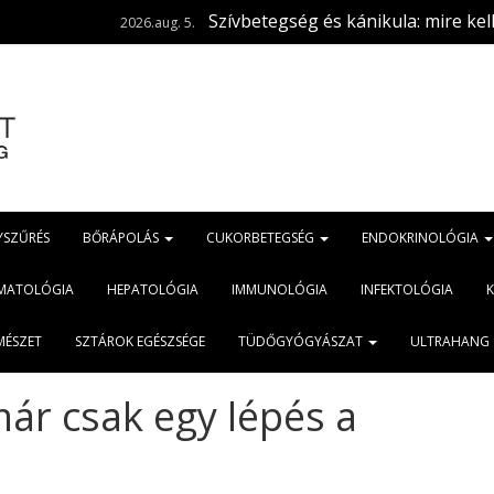
Szívbetegség és kánikula: mire kell figyelni?
2026.aug. 5.
YSZŰRÉS
BŐRÁPOLÁS
CUKORBETEGSÉG
ENDOKRINOLÓGIA
MATOLÓGIA
HEPATOLÓGIA
IMMUNOLÓGIA
INFEKTOLÓGIA
MÉSZET
SZTÁROK EGÉSZSÉGE
TÜDŐGYÓGYÁSZAT
ULTRAHANG
ár csak egy lépés a