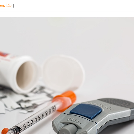
zes láb
|