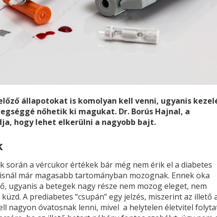
őző állapotokat is komolyan kell venni, ugyanis kezel
etegséggé nőhetik ki magukat. Dr. Borús Hajnal, a
, hogy lehet elkerülni a nagyobb bajt.
k
k során a vércukor értékek bár még nem érik el a diabetes
álisnál már magasabb tartományban mozognak. Ennek oka
dő, ugyanis a betegek nagy része nem mozog eleget, nem
 küzd. A prediabetes “csupán” egy jelzés, miszerint az illető 
 nagyon óvatosnak lenni, mivel a helytelen életvitel folyta