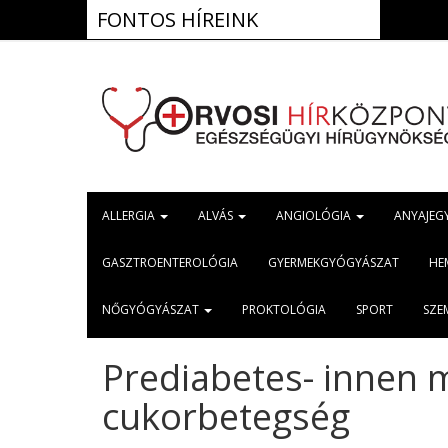
FONTOS HÍREINK
ALLERGIA
ALVÁS
ANGIOLÓGIA
ANYAJEG
GASZTROENTEROLÓGIA
GYERMEKGYÓGYÁSZAT
HE
NŐGYÓGYÁSZAT
PROKTOLÓGIA
SPORT
SZE
Prediabetes- innen m
cukorbetegség