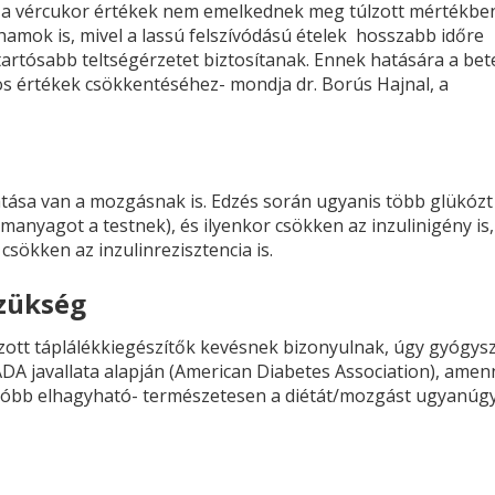
y a vércukor értékek nem emelkednek meg túlzott mértékbe
amok is, mivel a lassú felszívódású ételek hosszabb időre
tartósabb teltségérzetet biztosítanak. Ennek hatására a bet
os értékek csökkentéséhez- mondja dr. Borús Hajnal, a
hatása van a mozgásnak is. Edzés során ugyanis több glükózt
emanyagot a testnek), és ilyenkor csökken az inzulinigény is
csökken az inzulinrezisztencia is.
szükség
zott táplálékkiegészítők kevésnek bizonyulnak, úgy gyógys
ADA javallata alapján (American Diabetes Association), ame
utóbb elhagyható- természetesen a diétát/mozgást ugyanúg