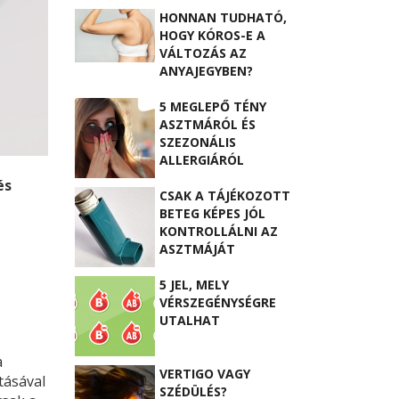
HONNAN TUDHATÓ,
HOGY KÓROS-E A
VÁLTOZÁS AZ
ANYAJEGYBEN?
5 MEGLEPŐ TÉNY
ASZTMÁRÓL ÉS
SZEZONÁLIS
ALLERGIÁRÓL
és
CSAK A TÁJÉKOZOTT
BETEG KÉPES JÓL
KONTROLLÁLNI AZ
ASZTMÁJÁT
5 JEL, MELY
VÉRSZEGÉNYSÉGRE
UTALHAT
a
VERTIGO VAGY
tásával
SZÉDÜLÉS?