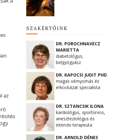
csak a
SZAKÉRTŐINK
ges
a
DR. POROCHNAVECZ
MARIETTA
ian
diabetológus,
belgyógyász
DR. KAPOCSI JUDIT PHD
magas vérnyomás és
érkockázat specialista
l az
DR. SZTANCSIK ILONA
pró
kardiológus, sportorvos,
résítés
aneszteziológus és
hogy
intenzív terapeuta
DR. ARNOLD DÉNES