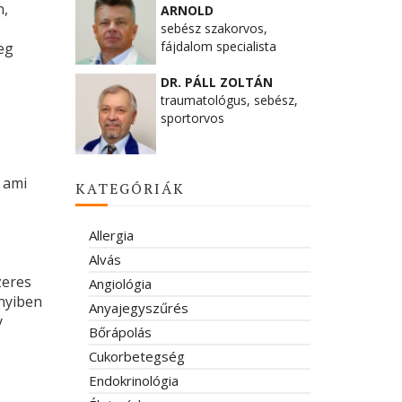
n,
ARNOLD
sebész szakorvos,
fájdalom specialista
eg
DR. PÁLL ZOLTÁN
traumatológus, sebész,
sportorvos
, ami
KATEGÓRIÁK
Allergia
Alvás
zeres
Angiológia
nnyiben
Anyajegyszűrés
y
Bőrápolás
Cukorbetegség
Endokrinológia