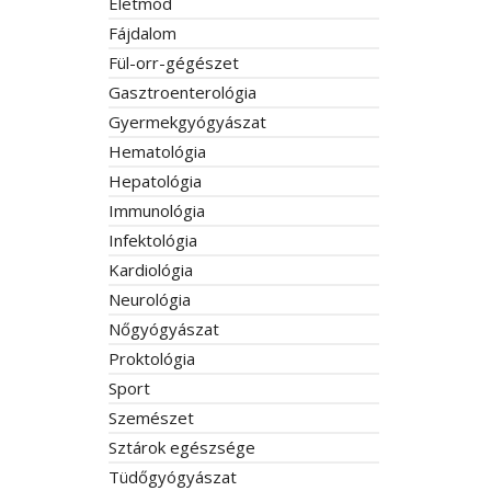
Életmód
Fájdalom
Fül-orr-gégészet
Gasztroenterológia
Gyermekgyógyászat
Hematológia
Hepatológia
Immunológia
Infektológia
Kardiológia
Neurológia
Nőgyógyászat
Proktológia
Sport
Szemészet
Sztárok egészsége
Tüdőgyógyászat