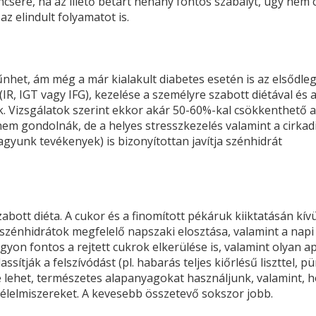
ncsére, ha az illető betart néhány fontos szabályt, úgy nem 
az elindult folyamatot is.
het, ám még a már kialakult diabetes esetén is az elsődle
IR, IGT vagy IFG), kezelése a személyre szabott diétával és 
. Vizsgálatok szerint ekkor akár 50-60%-kal csökkenthető a
em gondolnák, de a helyes stresszkezelés valamint a cirkad
agyunk tevékenyek) is bizonyítottan javítja szénhidrát
abott diéta. A cukor és a finomított pékáruk kiiktatásán kívü
ú szénhidrátok megfelelő napszaki elosztása, valamint a napi
gyon fontos a rejtett cukrok elkerülése is, valamint olyan a
ssítják a felszívódást (pl. habarás teljes kiőrlésű liszttel, pü
re lehet, természetes alapanyagokat használjunk, valamint, 
tt élelmiszereket. A kevesebb összetevő sokszor jobb.