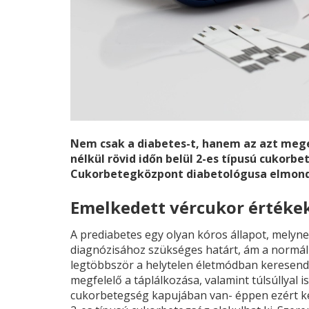
Nem csak a diabetes-t, hanem az azt megel
nélkül rövid időn belül 2-es típusú cukorb
Cukorbetegközpont diabetológusa elmondja
Emelkedett vércukor értéke
A prediabetes egy olyan kóros állapot, melyne
diagnózisához szükséges határt, ám a norm
legtöbbször a helytelen életmódban keresen
megfelelő a táplálkozása, valamint túlsúllyal is
cukorbetegség kapujában van- éppen ezért kell