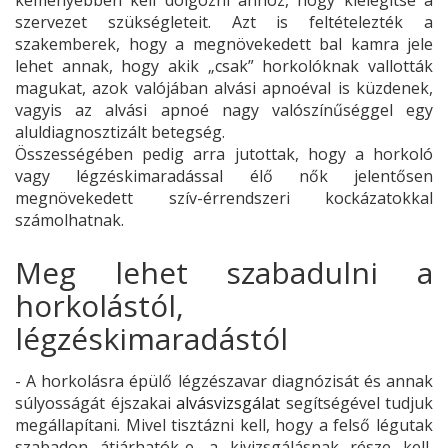
szervezet szükségleteit. Azt is feltételezték a
szakemberek, hogy a megnövekedett bal kamra jele
lehet annak, hogy akik „csak” horkolóknak vallották
magukat, azok valójában alvási apnoéval is küzdenek,
vagyis az alvási apnoé nagy valószínűséggel egy
aluldiagnosztizált betegség.
Összességében pedig arra jutottak, hogy a horkoló
vagy légzéskimaradással élő nők jelentősen
megnövekedett szív-érrendszeri kockázatokkal
számolhatnak.
Meg lehet szabadulni a
horkolástól,
légzéskimaradástól
- A horkolásra épülő légzészavar diagnózisát és annak
súlyosságát éjszakai
alvásvizsgálat
segítségével tudjuk
megállapítani. Mivel tisztázni kell, hogy a felső légutak
szabadon átjárhatók-e, a kivizsgálásnak része kell,