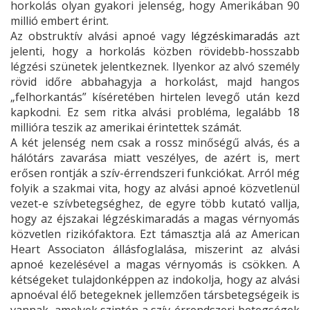
horkolás olyan gyakori jelenség, hogy Amerikában 90
millió embert érint.
Az obstruktív alvási apnoé vagy
légzéskimaradás
azt
jelenti, hogy a horkolás közben rövidebb-hosszabb
légzési szünetek jelentkeznek. Ilyenkor az alvó személy
rövid időre abbahagyja a horkolást, majd hangos
„felhorkantás” kíséretében hirtelen levegő után kezd
kapkodni. Ez sem ritka alvási probléma, legalább 18
millióra teszik az amerikai érintettek számát.
A két jelenség nem csak a rossz minőségű alvás, és a
hálótárs zavarása miatt veszélyes, de azért is, mert
erősen rontják a szív-érrendszeri funkciókat. Arról még
folyik a szakmai vita, hogy az alvási apnoé közvetlenül
vezet-e szívbetegséghez, de egyre több kutató vallja,
hogy az éjszakai légzéskimaradás a magas vérnyomás
közvetlen rizikófaktora. Ezt támasztja alá az American
Heart Associaton állásfoglalása, miszerint az alvási
apnoé kezelésével a magas vérnyomás is csökken. A
kétségeket tulajdonképpen az indokolja, hogy az alvási
apnoéval élő betegeknek jellemzően társbetegségeik is
vannak, amelyek szintén a szív-érrendszeri betegségek