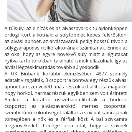
A túlsúly, az elhízás és az alvászavarok tulajdonképpen
ördögi kört alkotnak: a súlytöbblet képes felerősíteni
az alvási apnoét, az alvászavarok pedig hosszú távon a
súlygyarapodás rizikófaktorának számítanak. Ennek az
az oka, hogy az egyre növekvő súly miatt a légutakat
nyitva tartó torokban található izmok ellazulnak, így az
alvási légzéskimaradás tovább súlyosbodik.
A UK Biobank korábbi elemzésében 4877 személy
adatait vizsgálták, 3 csoportra bontva: egy részük alvási
apnoéban szenvedett, más részük azt állította magáról,
hogy horkol, harmadrészük egyikben sem volt érintett.
Amikor a kutatók összehasonlították a horkoló
csoportot az alvászavaroktól mentes csoporttal,
szembetűnő különbséget találtak a szív bal kamrájának
tömegében a nők és a férfiak közt. A bal szívkamra
megnövekedett tömege arra utal, hogy a szívnek
keményebben kell dolgozni ahhoz, hogy kielégítse a