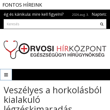
FONTOS HÍREINK
ánikula: mire kell figyelni?
Naptetoválás? Ha
2026.aug. 3.
Veszélyes a horkolásból
kialakuló
légzéskimaradás