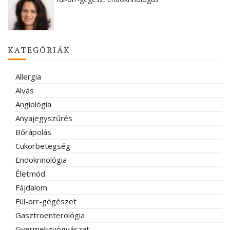
KATEGÓRIÁK
Allergia
Alvás
Angiológia
Anyajegyszűrés
Bőrápolás
Cukorbetegség
Endokrinológia
Életmód
Fájdalom
Fül-orr-gégészet
Gasztroenterológia
Gyermekgyógyászat