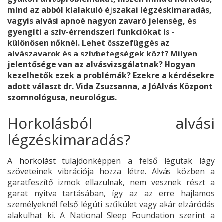
mind az abból kialakuló éjszakai légzéskimaradás,
vagyis alvási apnoé nagyon zavaró jelenség, és
gyengíti a szív-érrendszeri funkciókat is -
különösen nőknél. Lehet összefüggés az
alvászavarok és a szívbetegségek közt? Milyen
jelentősége van az alvásvizsgálatnak? Hogyan
kezelhetők ezek a problémák? Ezekre a kérdésekre
adott választ dr. Vida Zsuzsanna, a JóAlvás Központ
szomnológusa, neurológus.
Horkolásból alvási
légzéskimaradás?
A
horkolást
tulajdonképpen a felső légutak lágy
szöveteinek vibrációja hozza létre. Alvás közben a
garatfeszítő izmok ellazulnak, nem vesznek részt a
garat nyitva tartásában, így az az erre hajlamos
személyeknél felső légúti szűkület vagy akár elzáródás
alakulhat ki. A National Sleep Foundation szerint a