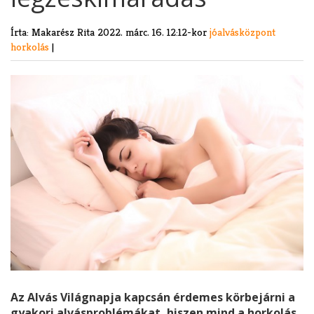
Írta: Makarész Rita
2022. márc. 16. 12:12-kor
jóalvásközpont
horkolás
|
Az Alvás Világnapja kapcsán érdemes körbejárni a
gyakori alvásproblémákat, hiszen mind a horkolás,