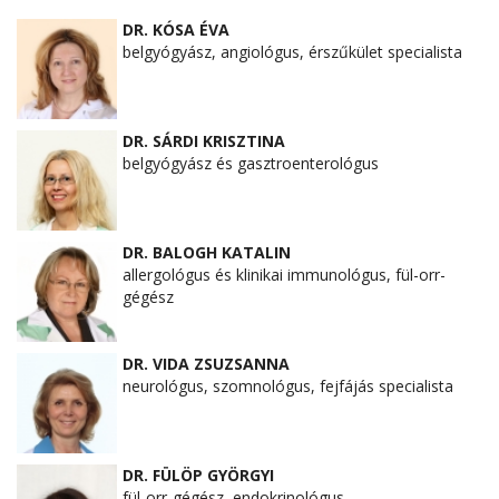
DR. KÓSA ÉVA
belgyógyász, angiológus, érszűkület specialista
DR. SÁRDI KRISZTINA
belgyógyász és gasztroenterológus
DR. BALOGH KATALIN
allergológus és klinikai immunológus, fül-orr-
gégész
DR. VIDA ZSUZSANNA
neurológus, szomnológus, fejfájás specialista
DR. FÜLÖP GYÖRGYI
fül-orr-gégész, endokrinológus