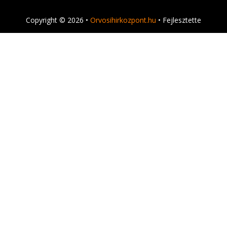
Copyright © 2026 •
Orvosihirkozpont.hu
• Fejlesztette