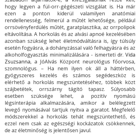
hogy legyen a fül-orr-gégészeti vizsgálat is. Ha már
ezen a ponton kiderül valamilyen anatómiai
rendellenesség, felmerül a műtét lehetősége, például
orrsövényferdülés műtét, garatplasztika, az orrpolipok
eltávolítása. A horkolás és az alvási apnoé kezelésében
azonban szükség lehet életmódváltásra is, így túlsúly
esetén fogyásra, a dohányzással való felhagyásra és az
alkoholfogyasztás minimalizálására - ismerteti
dr. Vida
Zsuzsanna
, a JóAlvás Központ neurológus főorvosa,
szomnológus. – Ha nem ilyen ok áll a háttérben,
gyógyszeres kezelés és számos segédeszköz is
elérhető a horkolás megszüntetéséhez, többek közt
szájbetétek, orrszárny tágító tapasz. Súlyosabb
esetben szüksége lehet, a pozitív nyomású
légsínterápia alkalmazására, amikor a belélegzett
levegő nyomásával tartjuk nyitva a garatot. Megfelelő
módszerekkel a horkolás tehát megszüntethető, és
ezzel nem csak az egészségi kockázatok csökkennek,
de az életminőség is jelentősen javul.