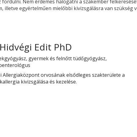
oz fordulni. Nem érdemes halogatni a szakember felkeresésé
, illetve egyértelműen mielőbbi kivizsgálásra van szükség 
 Hidvégi Edit PhD
kgyógyász, gyermek és felnőtt tüdőgyógyász,
oenterológus
i Allergiaközpont orvosának elsődleges szakterülete a
kallergia kivizsgálása és kezelése.