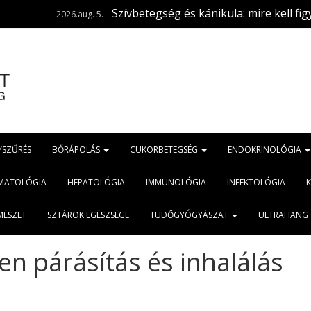
Szívbetegség és kánikula: mire kell figyelni?
2026.aug. 5.
2
YSZŰRÉS
BŐRÁPOLÁS
CUKORBETEGSÉG
ENDOKRINOLÓGIA
MATOLÓGIA
HEPATOLÓGIA
IMMUNOLÓGIA
INFEKTOLÓGIA
MÉSZET
SZTÁROK EGÉSZSÉGE
TÜDŐGYÓGYÁSZAT
ULTRAHANG
en párásítás és inhalálás