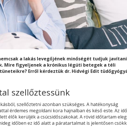
 nemcsak a lakás levegőjének minőségét tudjuk javítani
 Mire figyeljenek a krónikus légúti betegek a téli
üneteikre? Erről kérdeztük dr. Hidvégi Edit tüdőgyógyá
tal szellőztessünk
akásból, szellőztetni azonban szükséges. A hatékonyság
ttal érdemes megoldani kora hajnalban és késő este. Az id
ett élők kerüljék a csúcsidőszakokat. A rövid időtartam ele
 hideg időben ez idő alatt a páratartalmat is jelentősen csök