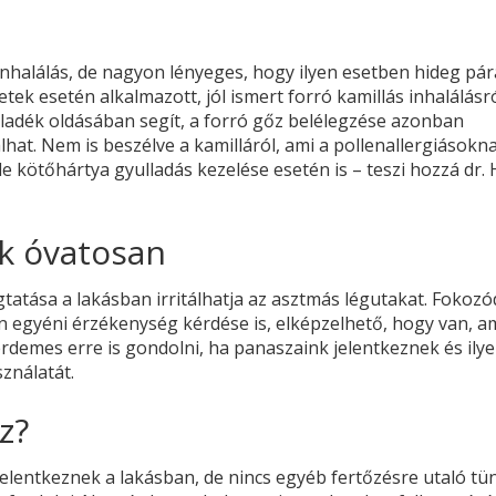
nhalálás, de nagyon lényeges, hogy ilyen esetben hideg pár
ek esetén alkalmazott, jól ismert forró kamillás inhalálásró
áladék oldásában segít, a forró gőz belélegzése azonban
at. Nem is beszélve a kamilláról, ami a pollenallergiásokn
e kötőhártya gyulladás kezelése esetén is – teszi hozzá dr. 
nk óvatosan
ogtatása a lakásban irritálhatja az asztmás légutakat. Fokoz
 egyéni érzékenység kérdése is, elképzelhető, hogy van, ami
érdemes erre is gondolni, ha panaszaink jelentkeznek és ily
ználatát.
z?
elentkeznek a lakásban, de nincs egyéb fertőzésre utaló tü