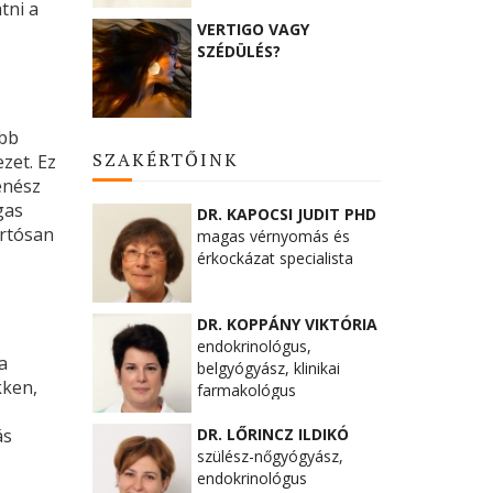
tni a
VERTIGO VAGY
SZÉDÜLÉS?
ebb
SZAKÉRTŐINK
zet. Ez
enész
gas
DR. KAPOCSI JUDIT PHD
artósan
magas vérnyomás és
érkockázat specialista
DR. KOPPÁNY VIKTÓRIA
endokrinológus,
a
belgyógyász, klinikai
kken,
farmakológus
DR. LŐRINCZ ILDIKÓ
ás
szülész-nőgyógyász,
endokrinológus