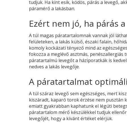
tudjuk. Ha kint esik, ködös, párás a levegő, 
páramérő a lakásban.
Ezért nem jó, ha párás a
A túl magas páratartalomnak vannak jól látha
felületeken, a lakás külső, északi falain, hő
komoly kockázati tényező mind az egészséges
fokozza a meglévő asztmás, penészallergiás tü
páratartalmú levegőt a háziporatkák is kedveli
nedves a lakás levegője.
A páratartalmat optimáli
A túl száraz levegő sem egészséges, mert kiszá
kiszáradt, kaparó torok érzése nem pusztán k
emiatt gyakrabban kaphatunk el légúti betegs
páratartalom mérő készülékkel tudjuk ellenőri
levegőjét, hogy a kívánt értéket elérjük.