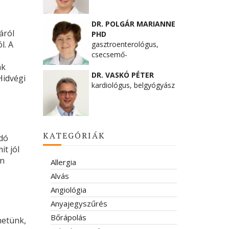
DR. POLGÁR MARIANNE
áról
PHD
l. A
gasztroenterológus,
csecsemő-
gyermekgyógyász
ak
DR. VASKÓ PÉTER
Hidvégi
kardiológus, belgyógyász
KATEGÓRIÁK
ódó
t jól
en
Allergia
Alvás
Angiológia
Anyajegyszűrés
Bőrápolás
netünk,