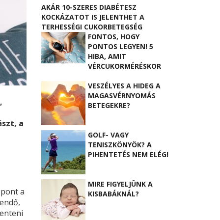
AKÁR 10-SZERES DIABÉTESZ
KOCKÁZATOT IS JELENTHET A
TERHESSÉGI CUKORBETEGSÉG
FONTOS, HOGY
PONTOS LEGYEN! 5
HIBA, AMIT
VÉRCUKORMÉRÉSKOR
ELKÖVETHET
VESZÉLYES A HIDEG A
MAGASVÉRNYOMÁS
,
BETEGEKRE?
szt, a
GOLF- VAGY
TENISZKÖNYÖK? A
PIHENTETÉS NEM ELÉG!
MIRE FIGYELJÜNK A
őpont a
KISBABÁKNÁL?
gendő,
kenteni