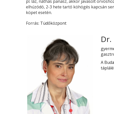
pl. láz, náthás panasz, akkor javasolt orvosh
elhúzódó, 2-3 hete tartó köhögés kapcsán sem
köpet esetén.
Forrás:
Tüdőközpont
Dr.
gyerme
gasztr
A Buda
táplálé