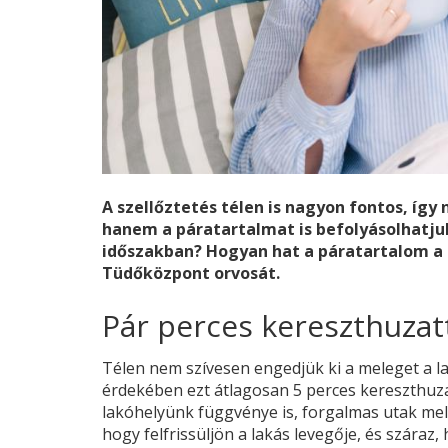
A szellőztetés télen is nagyon fontos, így
hanem a páratartalmat is befolyásolhatjuk.
időszakban? Hogyan hat a páratartalom a t
Tüdőközpont orvosát.
Pár perces kereszthuzat
Télen nem szívesen engedjük ki a meleget a l
érdekében ezt átlagosan 5 perces kereszthuza
lakóhelyünk függvénye is, forgalmas utak mell
hogy felfrissüljön a lakás levegője, és száraz,