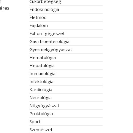
Cukorbetegség
t
véres
Endokrinológia
Életmód
Fájdalom
Fül-orr-gégészet
Gasztroenterológia
Gyermekgyógyászat
Hematológia
Hepatológia
Immunológia
Infektológia
Kardiológia
Neurológia
Nőgyógyászat
Proktológia
Sport
Szemészet