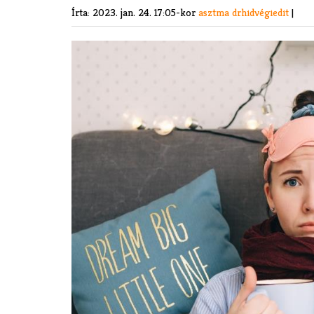
Írta:
2023. jan. 24. 17:05-kor
asztma
drhidvégiedit
|