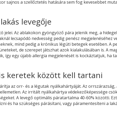
akkor sajnos a szellőztetés hatására sem fog kevesebbet muta
 lakás levegője
tó jelei. Az ablakokon gyöngyöző pára jelenik meg, a hideg
hidaknál lecsapódó nedvesség pedig penész megjelenéséhez ve
eknek, mind pedig a krónikus légúti betegek esetében. A p
neteket, de szerepet játszhat azok kialakulásában is. A ma
k, így egy újabb allergia megjelenését is kockáztatjuk, ha t
s keretek között kell tartani
rítja az orr- és a légutak nyálkahártyáját. Az orrszárazság, 
ellemetlen. Az irritált nyálkahártya védekezőképessége csö
égeket. A levegő optimális páratartalma 40-60% közötti. Ezt
zni és ha szükséges párásítani, vagy páramentesíteni a lak