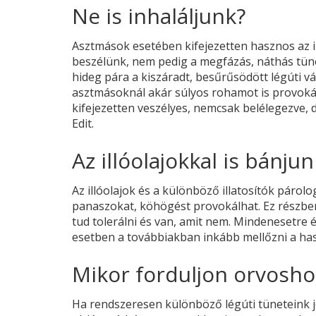
Ne is inhaláljunk?
Asztmások esetében kifejezetten hasznos az i
beszélünk, nem pedig a megfázás, náthás tünet
hideg pára a kiszáradt, besűrűsödött légúti v
asztmásoknál akár súlyos rohamot is provokálh
kifejezetten veszélyes, nemcsak belélegezve, d
Edit.
Az illóolajokkal is bánju
Az illóolajok és a különböző illatosítók párol
panaszokat, köhögést provokálhat. Ez részben
tud tolerálni és van, amit nem. Mindenesetre 
esetben a továbbiakban inkább mellőzni a has
Mikor forduljon orvosho
Ha rendszeresen különböző légúti tüneteink j