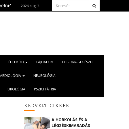
Naptetoválás? Ha már megtörtént, fontos az anya
026.aug. 3.
ÉLETMÓD
FÁJDALOM
FÜL-ORR-GÉGÉSZET
KARDIOLÓGIA
NEUROLÓGIA
UROLÓGIA
PSZICHIÁTRIA
KEDVELT CIKKEK
A HORKOLÁS ÉS A
LÉGZÉSKIMARADÁS