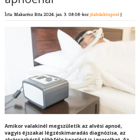
Írta: Makarész Rita
2024. jan. 3. 08:08-kor
jóalvásközpont
|
Amikor valakinél megszületik az alvési apnoé,
vagyis éjszakai légzéskimaradás diagnózisa, az
alvásszakértő többféle kezelést is javasolhat. Az