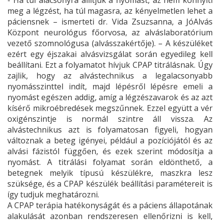
meg a légzést, ha túl magasra, az kényelmetlen lehet a
páciensnek – ismerteti dr. Vida Zsuzsanna, a JóAlvás
Központ neurológus főorvosa, az alváslaboratórium
vezető szomnológusa (alvásszakértője). – A készüléket
ezért egy éjszakai alvásvizsgálat során egyedileg kell
beállítani. Ezt a folyamatot hívjuk CPAP titrálásnak. Úgy
zajlik, hogy az alvástechnikus a legalacsonyabb
nyomásszinttel indít, majd lépésről lépésre emeli a
nyomást egészen addig, amíg a légzészavarok és az azt
kísérő mikroébredések megszűnnek. Ezzel együtt a vér
oxigénszintje is normál szintre áll vissza. Az
alvástechnikus azt is folyamatosan figyeli, hogyan
változnak a beteg igényei, például a pozíciójától és az
alvási fázistól függően, és ezek szerint módosítja a
nyomást. A titrálási folyamat során eldönthető, a
betegnek melyik típusú készülékre, maszkra lesz
szüksége, és a CPAP készülék beállítási paramétereit is
így tudjuk meghatározni.
A CPAP terápia hatékonyságát és a páciens állapotának
alakulását azonban rendszeresen ellenőrizni is kell,