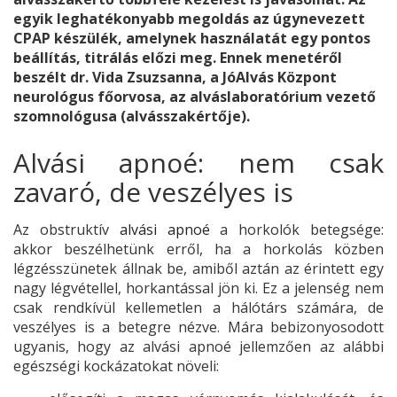
egyik leghatékonyabb megoldás az úgynevezett
CPAP készülék, amelynek használatát egy pontos
beállítás, titrálás előzi meg. Ennek menetéről
beszélt dr. Vida Zsuzsanna, a JóAlvás Központ
neurológus főorvosa, az alváslaboratórium vezető
szomnológusa (alvásszakértője).
Alvási apnoé: nem csak
zavaró, de veszélyes is
Az obstruktív
alvási apnoé
a horkolók betegsége:
akkor beszélhetünk erről, ha a horkolás közben
légzésszünetek állnak be, amiből aztán az érintett egy
nagy légvétellel, horkantással jön ki. Ez a jelenség nem
csak rendkívül kellemetlen a hálótárs számára, de
veszélyes is a betegre nézve. Mára bebizonyosodott
ugyanis, hogy az alvási apnoé jellemzően az alábbi
egészségi kockázatokat növeli: