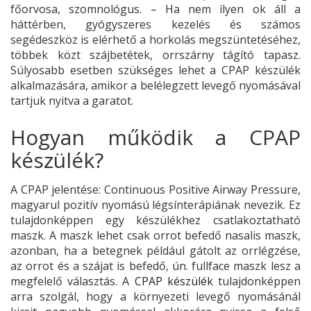
főorvosa, szomnológus. – Ha nem ilyen ok áll a
háttérben, gyógyszeres kezelés és számos
segédeszköz is elérhető a horkolás megszüntetéséhez,
többek közt szájbetétek, orrszárny tágító tapasz.
Súlyosabb esetben szükséges lehet a CPAP készülék
alkalmazására, amikor a belélegzett levegő nyomásával
tartjuk nyitva a garatot.
Hogyan működik a CPAP
készülék?
A CPAP jelentése: Continuous Positive Airway Pressure,
magyarul pozitív nyomású légsínterápiának nevezik. Ez
tulajdonképpen egy készülékhez csatlakoztatható
maszk. A maszk lehet csak orrot befedő nasalis maszk,
azonban, ha a betegnek például gátolt az orrlégzése,
az orrot és a szájat is befedő, ún. fullface maszk lesz a
megfelelő választás. A
CPAP készülék
tulajdonképpen
arra szolgál, hogy a környezeti levegő nyomásánál