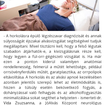
- A horkolásra épülő légzészavar diagnózisát és annak
súlyosságát éjszakai alvásvizsgálat segítségével tudjuk
megállapítani. Mivel tisztázni kell, hogy a felső légutak
szabadon átjárhatók-e, a kivizsgálásnak része kell,
hogy legyen a fül-orr-gégészeti vizsgálat is. Ha már
ezen a ponton kiderül valamilyen anatómiai
rendellenesség, felmerül a műtét lehetősége, például
orrsövényferdülés műtét, garatplasztika, az orrpolipok
eltávolítása. A horkolás és az alvási apnoé kezelésében
azonban jelentős szerepű lehet az életmódváltás is,
hiszen a túlsúly esetén bekövetkező fogyás, a
dohányzással való felhagyás és az alkoholfogyasztás
minimalizálása sokat segíthet a helyzeten - ismerteti
dr.
Vida Zsuzsanna
, a JóAlvás Központ neurológus