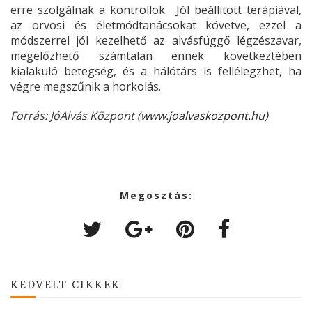
erre szolgálnak a kontrollok. Jól beállított terápiával,
az orvosi és életmódtanácsokat követve, ezzel a
módszerrel jól kezelhető az alvásfüggő légzészavar,
megelőzhető számtalan ennek következtében
kialakuló betegség, és a hálótárs is fellélegzhet, ha
végre megszűnik a horkolás.
Forrás: JóAlvás Központ (
www.joalvaskozpont.hu
)
Megosztás:
KEDVELT CIKKEK