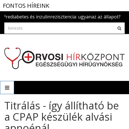
FONTOS HÍREINK
betes és inzulinrezisztencia: ugyanaz az állapot?
2026.aug.
Titrálás - így állítható be
a CPAP készülék alvási
apnoénál