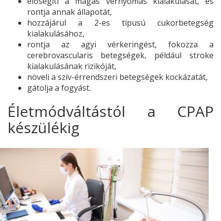
elősegíti a magas vérnyomás kialakulását, és
rontja annak állapotát,
hozzájárul a 2-es típusú cukorbetegség
kialakulásához,
rontja az agyi vérkeringést, fokozza a
cerebrovascularis betegségek, például stroke
kialakulásának rizikóját,
növeli a szív-érrendszeri betegségek kockázatát,
gátolja a fogyást.
Életmódváltástól a CPAP
készülékig