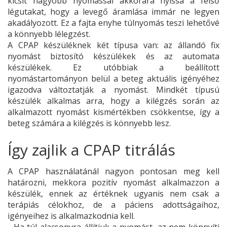
kicsit nagyobb nyomással akkorára nyissa a felső
légutakat, hogy a levegő áramlása immár ne legyen
akadályozott. Ez a fajta enyhe túlnyomás teszi lehetővé
a könnyebb lélegzést.
A CPAP készüléknek két típusa van: az állandó fix
nyomást biztosító készülékek és az automata
készülékek. Ez utóbbiak a beállított
nyomástartományon belül a beteg aktuális igényéhez
igazodva változtatják a nyomást. Mindkét típusú
készülék alkalmas arra, hogy a kilégzés során az
alkalmazott nyomást kismértékben csökkentse, így a
beteg számára a kilégzés is könnyebb lesz.
Így zajlik a CPAP titrálás
A CPAP használatánál nagyon pontosan meg kell
határozni, mekkora pozitív nyomást alkalmazzon a
készülék, ennek az értéknek ugyanis nem csak a
terápiás célokhoz, de a páciens adottságaihoz,
igényeihez is alkalmazkodnia kell.
- Ha túl alacsonyra állítjuk a nyomást, az nem könnyíti