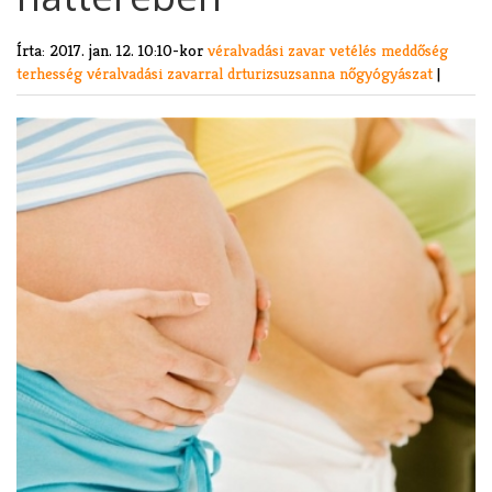
Írta:
2017. jan. 12. 10:10-kor
véralvadási zavar
vetélés
meddőség
terhesség véralvadási zavarral
drturizsuzsanna
nőgyógyászat
|