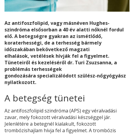
Az antifoszfolipid, vagy másnéven Hughes-
szindróma elsősorban a 40 év alatti nőknél fordul
elő. A betegségre gyakran az ismétlődő,
koraterhességi, de a terhesség bármely
időszakában bekövetkező magzati
elhalások, vetélések hívják fel a figyelmet.
Tüneteiről és kezeléséről dr. Turi Zsuzsanna, a
problémás terhességek
gondozására specializálódott szülész-nőgyógyász
nyilatkozott.
A betegség tünetei
Az antifoszfolipid szindróma (APS) egy véralvadási
zavar, mely fokozott véralvadási készséggel jár.
Jelenlétére a betegnél kialakult, fokozott
trombózishajlam hívja fel a figyelmet. A trombózis