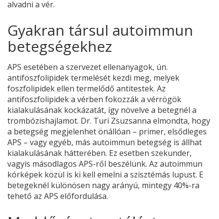
alvadni a vér.
Gyakran társul autoimmun
betegségekhez
APS esetében a szervezet ellenanyagok, ún.
antifoszfolipidek termelését kezdi meg, melyek
foszfolipidek ellen termelődő antitestek. Az
antifoszfolipidek a vérben fokozzák a vérrögök
kialakulásának kockázatát, így növelve a betegnél a
trombózishajlamot. Dr. Turi Zsuzsanna elmondta, hogy
a betegség megjelenhet önállóan – primer, elsődleges
APS – vagy egyéb, más autoimmun betegség is állhat
kialakulásának hátterében. Ez esetben szekunder,
vagyis másodlagos APS-ről beszélünk. Az autoimmun
kórképek közül is ki kell emelni a szisztémás lupust. E
betegeknél különösen nagy arányú, mintegy 40%-ra
tehető az APS előfordulása.