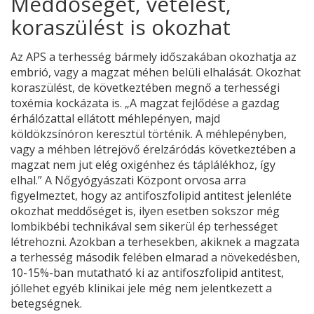
Meddőséget, vetélést,
koraszülést is okozhat
Az APS a terhesség bármely időszakában okozhatja az
embrió, vagy a magzat méhen belüli elhalását. Okozhat
koraszülést, de következtében megnő a terhességi
toxémia kockázata is. „A magzat fejlődése a gazdag
érhálózattal ellátott méhlepényen, majd
köldökzsínóron keresztül történik. A méhlepényben,
vagy a méhben létrejövő érelzáródás következtében a
magzat nem jut elég oxigénhez és táplálékhoz, így
elhal.” A Nőgyógyászati Központ orvosa arra
figyelmeztet, hogy az antifoszfolipid antitest jelenléte
okozhat meddőséget is, ilyen esetben sokszor még
lombikbébi technikával sem sikerül ép terhességet
létrehozni. Azokban a terhesekben, akiknek a magzata
a terhesség második felében elmarad a növekedésben,
10-15%-ban mutatható ki az antifoszfolipid antitest,
jóllehet egyéb klinikai jele még nem jelentkezett a
betegségnek.