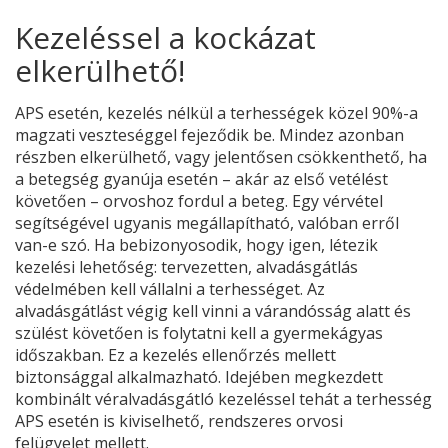
Kezeléssel a kockázat
elkerülhető!
APS esetén, kezelés nélkül a terhességek közel 90%-a
magzati veszteséggel fejeződik be. Mindez azonban
részben elkerülhető, vagy jelentősen csökkenthető, ha
a betegség gyanúja esetén – akár az első vetélést
követően – orvoshoz fordul a beteg. Egy vérvétel
segítségével ugyanis megállapítható, valóban erről
van-e szó. Ha bebizonyosodik, hogy igen, létezik
kezelési lehetőség: tervezetten, alvadásgátlás
védelmében kell vállalni a terhességet. Az
alvadásgátlást végig kell vinni a várandósság alatt és
szülést követően is folytatni kell a gyermekágyas
időszakban. Ez a kezelés ellenőrzés mellett
biztonsággal alkalmazható. Idejében megkezdett
kombinált véralvadásgátló kezeléssel tehát a terhesség
APS esetén is kiviselhető, rendszeres orvosi
felügyelet mellett.