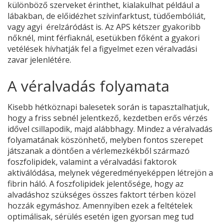
különböző szerveket érinthet, kialakulhat például a
lábakban, de előidézhet szívinfarktust, tüdőembóliát,
vagy agyi érelzáródást is. Az APS kétszer gyakoribb
nőknél, mint férfiaknál, esetükben főként a gyakori
vetélések hívhatják fel a figyelmet ezen véralvadási
zavar jelenlétére.
A véralvadás folyamata
Kisebb hétköznapi balesetek során is tapasztalhatjuk,
hogy a friss sebnél jelentkező, kezdetben erős vérzés
idővel csillapodik, majd alábbhagy. Mindez a véralvadás
folyamatának köszönhető, melyben fontos szerepet
játszanak a döntően a vérlemezkékből származó
foszfolipidek, valamint a véralvadási faktorok
aktiválódása, melynek végeredményeképpen létrejön a
fibrin háló. A foszfolipidek jelentősége, hogy az
alvadáshoz szükséges összes faktort térben közel
hozzák egymáshoz. Amennyiben ezek a feltételek
optimálisak, sérülés esetén igen gyorsan meg tud