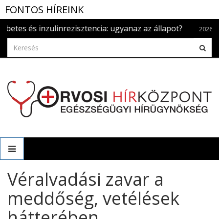
FONTOS HÍREINK
 és inzulinrezisztencia: ugyanaz az állapot?
S
2026.aug. 5.
Véralvadási zavar a
meddőség, vetélések
hátterében